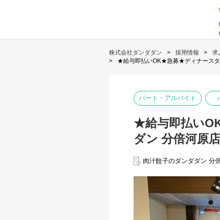
株式会社ダンダダン
採用情報
求
★給与即払いOK★急募★ディナースタ
パート・アルバイト
★給与即払いO
ダン 分倍河原店
肉汁餃子のダンダダン 分