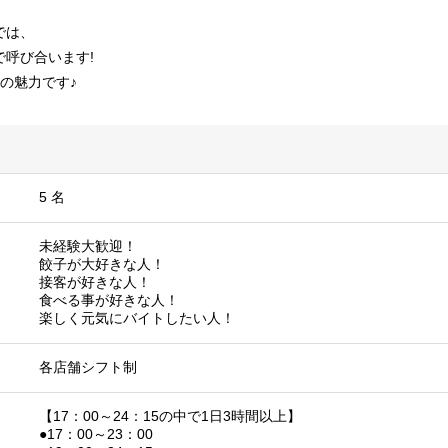
では、
呼び合います!
の魅力です♪
5 名
未経験大歓迎！
餃子が大好きな人！
接客が好きな人！
食べる事が好きな人！
楽しく元気にバイトしたい人！
各店舗シフト制
【17：00～24：15の中で1日3時間以上】
●17：00～23：00