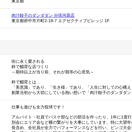
東京都
肉汁餃子のダンダダン 分倍河原店
東京都府中市片町2-18-7 エグゼクティブビレッジ 1F
街に永く愛される
粋で鯔背な店づくり
～期待以上が当り前、それが我等の心意気～
粋で鯔背とは…
「美意識」であり、「生き様」であり、「人生に対しての心構え
創業当初から大切にしている熱い想いで「肉汁餃子のダンダダン
仕事も遊びも全力投球です！
アルバイト・社員でバスケ部などの部活を作ったり、1年に1度
別会にエリア会など横の繋がりを大事にしています。特に大望年
長含め、全社員が全力でパフォーマンスなどを行い、ビンゴ大会