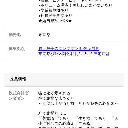
●ボリューム満点！美味しいまかないあり
●従業員割引あり
●社員登用制度あり
★給与即払いOK★
勤務地
東京都
募集拠点
肉汁餃子のダンダダン 阿佐ヶ谷店
東京都杉並区阿佐谷北2-13-19 三宅店舗
企業情報
株式会社ダ
街に永く愛される
ンダダン
粋で鯔背な店づくり
～期待以上が当り前、それが我等の心意気～
粋で鯔背とは…
「美意識」であり、「生き様」であり、「人
生に対しての心構え」である。