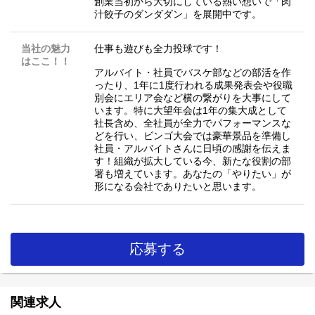
創業当初から大切にしている熱い想いで「肉
汁餃子のダンダダン」を展開中です。
当社の魅力
仕事も遊びも全力投球です！
はここ！！
アルバイト・社員でバスケ部などの部活を作
ったり、1年に1度行われる成果発表会や役職
別会にエリア会など横の繋がりを大事にして
います。特に大望年会は1年の集大成として
社長含め、全社員が全力でパフォーマンスな
どを行い、ビンゴ大会では豪華景品を準備し
社員・アルバイトさんに日頃の感謝を伝えま
す！組織が拡大している今、新たな役割の部
署も増えています。あなたの「やりたい」が
形になる会社でありたいと思います。
応募する
関連求人