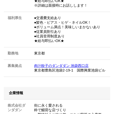
★給与即払いOK★
※詳細は面接時にお話しします！
福利厚生
●交通費支給あり
●髪色・ピアス・ヒゲ・ネイルOK！
●ボリューム満点！美味しいまかないあり
●従業員割引あり
●社員登用制度あり
★給与即払いOK★
勤務地
東京都
募集拠点
肉汁餃子のダンダダン 池袋西口店
東京都豊島区池袋2-19-1 国際興業池袋ビル
企業情報
株式会社ダ
街に永く愛される
ンダダン
粋で鯔背な店づくり