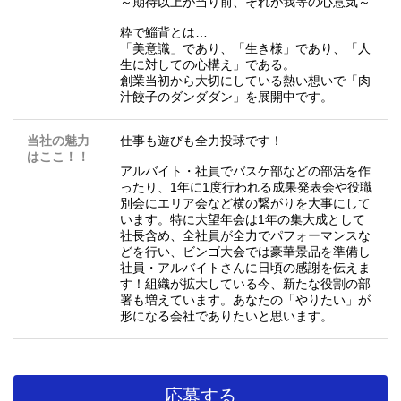
～期待以上が当り前、それが我等の心意気～
粋で鯔背とは…
「美意識」であり、「生き様」であり、「人
生に対しての心構え」である。
創業当初から大切にしている熱い想いで「肉
汁餃子のダンダダン」を展開中です。
当社の魅力
仕事も遊びも全力投球です！
はここ！！
アルバイト・社員でバスケ部などの部活を作
ったり、1年に1度行われる成果発表会や役職
別会にエリア会など横の繋がりを大事にして
います。特に大望年会は1年の集大成として
社長含め、全社員が全力でパフォーマンスな
どを行い、ビンゴ大会では豪華景品を準備し
社員・アルバイトさんに日頃の感謝を伝えま
す！組織が拡大している今、新たな役割の部
署も増えています。あなたの「やりたい」が
形になる会社でありたいと思います。
応募する