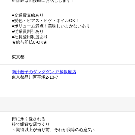
※詳細は面接時にお話しします！
●交通費支給あり
●髪色・ピアス・ヒゲ・ネイルOK！
●ボリューム満点！美味しいまかないあり
●従業員割引あり
●社員登用制度あり
★給与即払いOK★
東京都
肉汁餃子のダンダダン 戸越銀座店
東京都品川区平塚2-13-7
街に永く愛される
粋で鯔背な店づくり
～期待以上が当り前、それが我等の心意気～