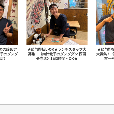
での締めア
★給与即払いOK★ランチスタッフ大
★給与即
子のダンダ
募集！《肉汁餃子のダンダダン 西国
大募集！
店》
分寺店》1日3時間～OK★
布一号