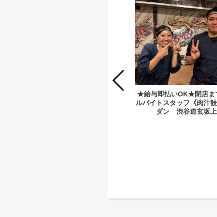
★給与即払いOK★土日勤務歓迎《肉
★給与即払いOK★閉店ま
汁餃子のダンダダン 錦糸町店》アル
ルバイトスタッフ《肉汁餃
バイト 時給1,300円～1,625円！
ダン 渋谷道玄坂上