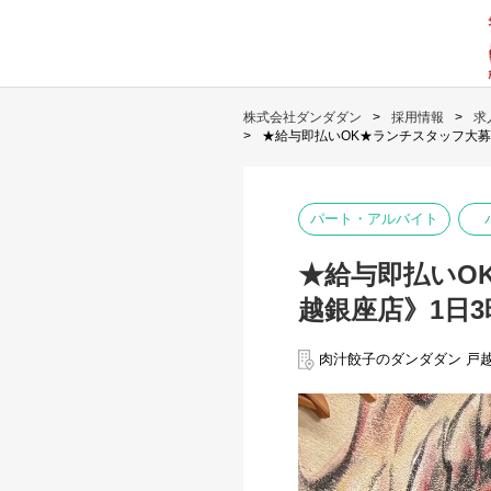
株式会社ダンダダン
採用情報
求
★給与即払いOK★ランチスタッフ大募
パート・アルバイト
★給与即払いO
越銀座店》1日3
肉汁餃子のダンダダン 戸