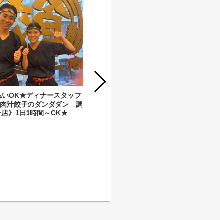
払いOK★ディナースタッフ
《肉汁餃子のダンダダン 調
店》1日3時間～OK★
★給与即払いOK★ランチスタッフ募
集！《肉汁餃子のダンダダン 目黒
店》アルバイト・パート