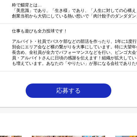
粋で鯔背とは…
「美意識」であり、「生き様」であり、「人生に対しての心構え
創業当初から大切にしている熱い想いで「肉汁餃子のダンダダン
仕事も遊びも全力投球です！
アルバイト・社員でバスケ部などの部活を作ったり、1年に1度
別会にエリア会など横の繋がりを大事にしています。特に大望年
長含め、全社員が全力でパフォーマンスなどを行い、ビンゴ大会
員・アルバイトさんに日頃の感謝を伝えます！組織が拡大してい
も増えています。あなたの「やりたい」が形になる会社でありた
応募する