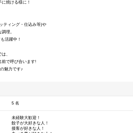
手に焼ける様に！
ッティング・仕込み等)や
な調理。
アも活躍中！
では、
名前で呼び合います!
の魅力です♪
5 名
未経験大歓迎！
餃子が大好きな人！
接客が好きな人！