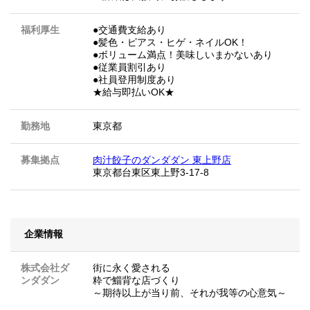
福利厚生
●交通費支給あり
●髪色・ピアス・ヒゲ・ネイルOK！
●ボリューム満点！美味しいまかないあり
●従業員割引あり
●社員登用制度あり
★給与即払いOK★
勤務地
東京都
募集拠点
肉汁餃子のダンダダン 東上野店
東京都台東区東上野3-17-8
企業情報
株式会社ダ
街に永く愛される
ンダダン
粋で鯔背な店づくり
～期待以上が当り前、それが我等の心意気～