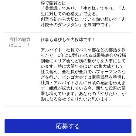
粋で鯔背とは…
「美意識」であり、「生き様」であり、「人
生に対しての心構え」である。
創業当初から大切にしている熱い想いで「肉
汁餃子のダンダダン」を展開中です。
当社の魅力
仕事も遊びも全力投球です！
はここ！！
アルバイト・社員でバスケ部などの部活を作
ったり、1年に1度行われる成果発表会や役職
別会にエリア会など横の繋がりを大事にして
います。特に大望年会は1年の集大成として
社長含め、全社員が全力でパフォーマンスな
どを行い、ビンゴ大会では豪華景品を準備し
社員・アルバイトさんに日頃の感謝を伝えま
す！組織が拡大している今、新たな役割の部
署も増えています。あなたの「やりたい」が
形になる会社でありたいと思います。
応募する