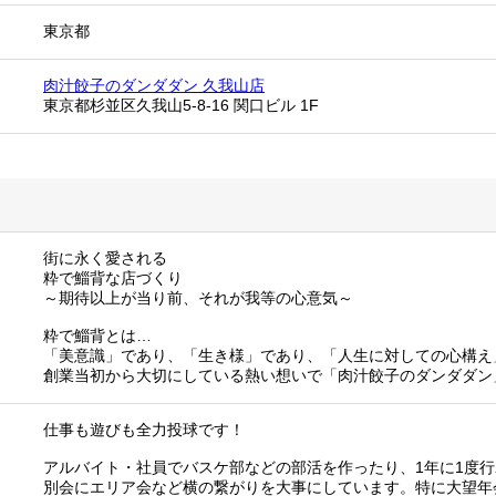
東京都
肉汁餃子のダンダダン 久我山店
東京都杉並区久我山5-8-16 関口ビル 1F
街に永く愛される
粋で鯔背な店づくり
～期待以上が当り前、それが我等の心意気～
粋で鯔背とは…
「美意識」であり、「生き様」であり、「人生に対しての心構え
創業当初から大切にしている熱い想いで「肉汁餃子のダンダダン
仕事も遊びも全力投球です！
アルバイト・社員でバスケ部などの部活を作ったり、1年に1度
別会にエリア会など横の繋がりを大事にしています。特に大望年