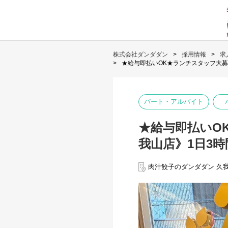
株式会社ダンダダン
採用情報
求
★給与即払いOK★ランチスタッフ大募
パート・アルバイト
★給与即払いO
我山店》1日3時
肉汁餃子のダンダダン 久