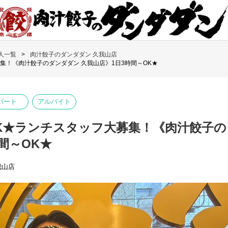
人一覧
肉汁餃子のダンダダン 久我山店
集！《肉汁餃子のダンダダン 久我山店》1日3時間～OK★
パート
アルバイト
K★ランチスタッフ大募集！《肉汁餃子の
間～OK★
我山店