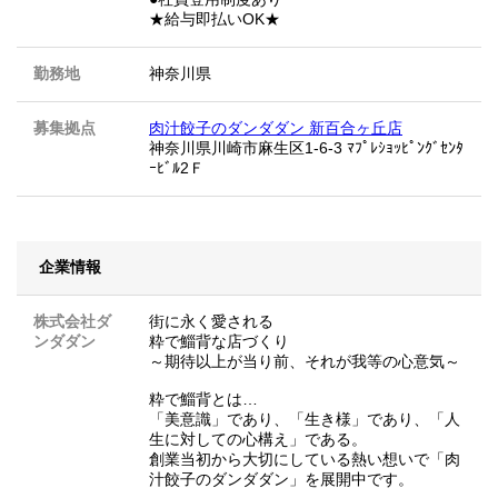
★給与即払いOK★
勤務地
神奈川県
募集拠点
肉汁餃子のダンダダン 新百合ヶ丘店
神奈川県川崎市麻生区1-6-3 ﾏﾌﾟﾚｼｮｯﾋﾟﾝｸﾞｾﾝﾀ
ｰﾋﾞﾙ2Ｆ
企業情報
株式会社ダ
街に永く愛される
ンダダン
粋で鯔背な店づくり
～期待以上が当り前、それが我等の心意気～
粋で鯔背とは…
「美意識」であり、「生き様」であり、「人
生に対しての心構え」である。
創業当初から大切にしている熱い想いで「肉
汁餃子のダンダダン」を展開中です。