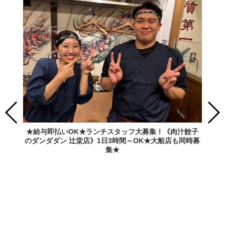
★給与即払いOK★ランチスタッフ大募集！《肉汁餃子
のダンダダン 辻堂店》1日3時間～OK★大船店も同時募
集★