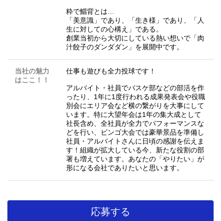
粋で鯔背とは…
「美意識」であり、「生き様」であり、「人
生に対しての心構え」である。
創業当初から大切にしている熱い想いで「肉
汁餃子のダンダダン」を展開中です。
当社の魅力
仕事も遊びも全力投球です！
はここ！！
アルバイト・社員でバスケ部などの部活を作
ったり、1年に1度行われる成果発表会や役職
別会にエリア会など横の繋がりを大事にして
います。特に大望年会は1年の集大成として
社長含め、全社員が全力でパフォーマンスな
どを行い、ビンゴ大会では豪華景品を準備し
社員・アルバイトさんに日頃の感謝を伝えま
す！組織が拡大している今、新たな役割の部
署も増えています。あなたの「やりたい」が
形になる会社でありたいと思います。
応募する