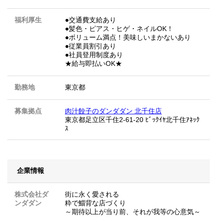
福利厚生
●交通費支給あり
●髪色・ピアス・ヒゲ・ネイルOK！
●ボリューム満点！美味しいまかないあり
●従業員割引あり
●社員登用制度あり
★給与即払いOK★
勤務地
東京都
募集拠点
肉汁餃子のダンダダン 北千住店
東京都足立区千住2-61-20 ﾋﾞｯｸｲﾔ北千住ｱﾈｯｸ
ｽ
企業情報
株式会社ダ
街に永く愛される
ンダダン
粋で鯔背な店づくり
～期待以上が当り前、それが我等の心意気～