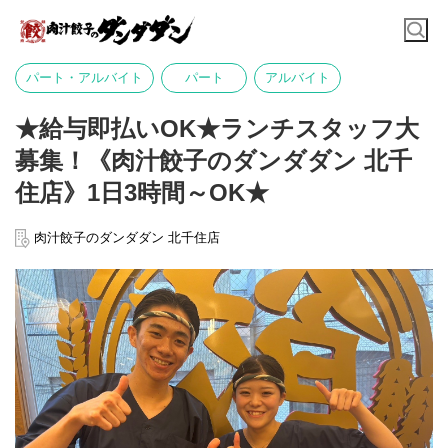
パート・アルバイト
パート
アルバイト
★給与即払いOK★ランチスタッフ大
募集！《肉汁餃子のダンダダン 北千
住店》1日3時間～OK★
肉汁餃子のダンダダン 北千住店