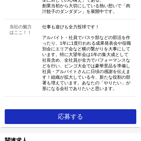
創業当初から大切にしている熱い想いで「肉
汁餃子のダンダダン」を展開中です。
当社の魅力
仕事も遊びも全力投球です！
はここ！！
アルバイト・社員でバスケ部などの部活を作
ったり、1年に1度行われる成果発表会や役職
別会にエリア会など横の繋がりを大事にして
います。特に大望年会は1年の集大成として
社長含め、全社員が全力でパフォーマンスな
どを行い、ビンゴ大会では豪華景品を準備し
社員・アルバイトさんに日頃の感謝を伝えま
す！組織が拡大している今、新たな役割の部
署も増えています。あなたの「やりたい」が
形になる会社でありたいと思います。
応募する
関連求人