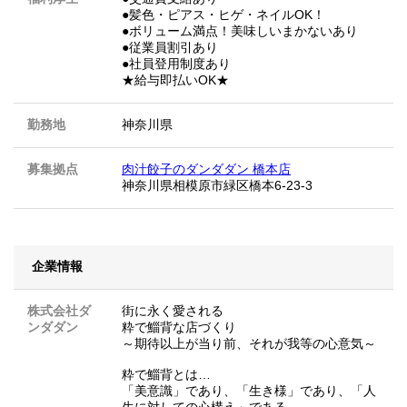
●髪色・ピアス・ヒゲ・ネイルOK！
●ボリューム満点！美味しいまかないあり
●従業員割引あり
●社員登用制度あり
★給与即払いOK★
勤務地
神奈川県
募集拠点
肉汁餃子のダンダダン 橋本店
神奈川県相模原市緑区橋本6-23-3
企業情報
株式会社ダ
街に永く愛される
ンダダン
粋で鯔背な店づくり
～期待以上が当り前、それが我等の心意気～
粋で鯔背とは…
「美意識」であり、「生き様」であり、「人
生に対しての心構え」である。