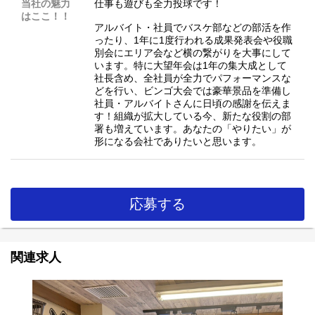
当社の魅力
仕事も遊びも全力投球です！
はここ！！
アルバイト・社員でバスケ部などの部活を作
ったり、1年に1度行われる成果発表会や役職
別会にエリア会など横の繋がりを大事にして
います。特に大望年会は1年の集大成として
社長含め、全社員が全力でパフォーマンスな
どを行い、ビンゴ大会では豪華景品を準備し
社員・アルバイトさんに日頃の感謝を伝えま
す！組織が拡大している今、新たな役割の部
署も増えています。あなたの「やりたい」が
形になる会社でありたいと思います。
応募する
関連求人