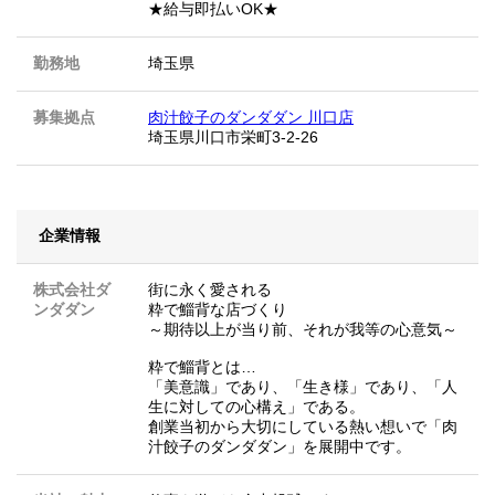
★給与即払いOK★
勤務地
埼玉県
募集拠点
肉汁餃子のダンダダン 川口店
埼玉県川口市栄町3-2-26
企業情報
株式会社ダ
街に永く愛される
ンダダン
粋で鯔背な店づくり
～期待以上が当り前、それが我等の心意気～
粋で鯔背とは…
「美意識」であり、「生き様」であり、「人
生に対しての心構え」である。
創業当初から大切にしている熱い想いで「肉
汁餃子のダンダダン」を展開中です。