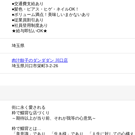
●交通費支給あり
●髪色・ピアス・ヒゲ・ネイルOK！
●ボリューム満点！美味しいまかないあり
●従業員割引あり
●社員登用制度あり
★給与即払いOK★
埼玉県
肉汁餃子のダンダダン 川口店
埼玉県川口市栄町3-2-26
街に永く愛される
粋で鯔背な店づくり
～期待以上が当り前、それが我等の心意気～
粋で鯔背とは…
「美意識」であり、「生き様」であり、「人生に対しての心構え