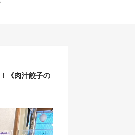
！《肉汁餃子の