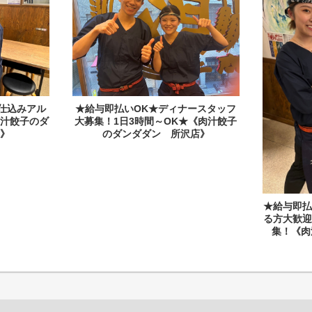
仕込みアル
★給与即払いOK★ディナースタッフ
汁餃子のダ
大募集！1日3時間～OK★《肉汁餃子
》
のダンダダン 所沢店》
★給与即払
る方大歓
集！《肉