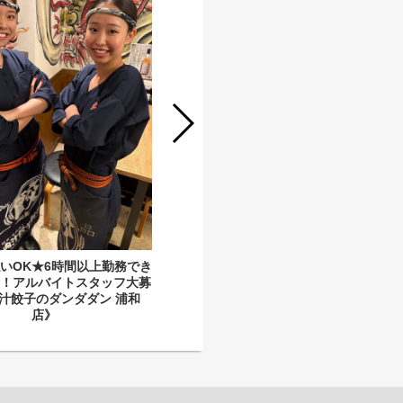
★給与即払いOK★閉店までの締めア
ルバイトスタッフ／1日3時間～OK！
《肉汁餃子のダンダダン 浦和店》
いOK★6時間以上勤務でき
迎！アルバイトスタッフ大募
汁餃子のダンダダン 浦和
店》