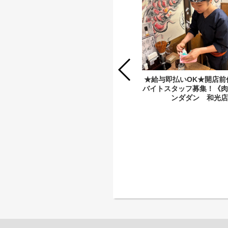
★給与即払いOK★ディナースタッフ
★給与即払いOK★開店前
大募集！《肉汁餃子のダンダダン 和
バイトスタッフ募集！《肉
光店》1日3時間～OK★
ンダダン 和光店