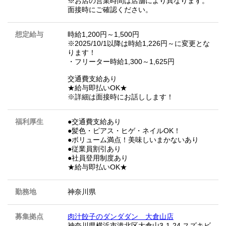
※お店の営業時間は店舗により異なります。
面接時にご確認ください。
想定給与
時給1,200円～1,500円
※2025/10/1以降は時給1,226円～に変更とな
ります！
・フリーター時給1,300～1,625円
交通費支給あり
★給与即払いOK★
※詳細は面接時にお話しします！
福利厚生
●交通費支給あり
●髪色・ピアス・ヒゲ・ネイルOK！
●ボリューム満点！美味しいまかないあり
●従業員割引あり
●社員登用制度あり
★給与即払いOK★
勤務地
神奈川県
募集拠点
肉汁餃子のダンダダン 大倉山店
神奈川県横浜市港北区大倉山3-1-24 スズキビ