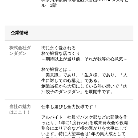
ル 1階
企業情報
株式会社ダ
街に永く愛される
ンダダン
粋で鯔背な店づくり
～期待以上が当り前、それが我等の心意気～
粋で鯔背とは…
「美意識」であり、「生き様」であり、「人
生に対しての心構え」である。
創業当初から大切にしている熱い想いで「肉
汁餃子のダンダダン」を展開中です。
当社の魅力
仕事も遊びも全力投球です！
はここ！！
アルバイト・社員でバスケ部などの部活を作
ったり、1年に1度行われる成果発表会や役職
別会にエリア会など横の繋がりを大事にして
います。特に大望年会は1年の集大成として