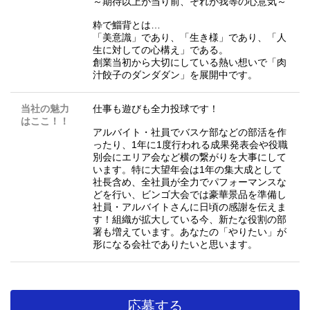
～期待以上が当り前、それが我等の心意気～
粋で鯔背とは…
「美意識」であり、「生き様」であり、「人
生に対しての心構え」である。
創業当初から大切にしている熱い想いで「肉
汁餃子のダンダダン」を展開中です。
当社の魅力
仕事も遊びも全力投球です！
はここ！！
アルバイト・社員でバスケ部などの部活を作
ったり、1年に1度行われる成果発表会や役職
別会にエリア会など横の繋がりを大事にして
います。特に大望年会は1年の集大成として
社長含め、全社員が全力でパフォーマンスな
どを行い、ビンゴ大会では豪華景品を準備し
社員・アルバイトさんに日頃の感謝を伝えま
す！組織が拡大している今、新たな役割の部
署も増えています。あなたの「やりたい」が
形になる会社でありたいと思います。
応募する