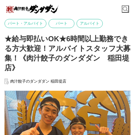
パート・アルバイト
パート
アルバイト
★給与即払いOK★6時間以上勤務でき
る方大歓迎！アルバイトスタッフ大募
集！《肉汁餃子のダンダダン 稲田堤
店》
肉汁餃子のダンダダン 稲田堤店