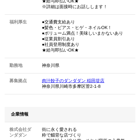
★給与即払いOK★
※詳細は面接時にお話しします！
福利厚生
●交通費支給あり
●髪色・ピアス・ヒゲ・ネイルOK！
●ボリューム満点！美味しいまかないあり
●従業員割引あり
●社員登用制度あり
★給与即払いOK★
勤務地
神奈川県
募集拠点
肉汁餃子のダンダダン 稲田堤店
神奈川県川崎市多摩区菅2-1-8
企業情報
株式会社ダ
街に永く愛される
ンダダン
粋で鯔背な店づくり