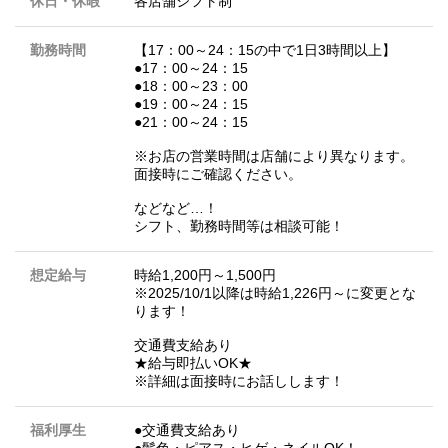
休日・休暇
各店舗シフト制
勤務時間
【17：00～24：15の中で1日3時間以上】
●17：00～24：15
●18：00～23：00
●19：00～24：15
●21：00～24：15
※お店の営業時間は店舗により異なります。
面接時にご確認ください。
などなど…！
シフト、勤務時間等は相談可能！
想定給与
時給1,200円～1,500円
※2025/10/1以降は時給1,226円～に変更とな
ります！
交通費支給あり
★給与即払いOK★
※詳細は面接時にお話しします！
福利厚生
●交通費支給あり
●髪色・ピアス・ヒゲ・ネイルOK！