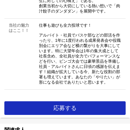
生に対しての心構え」である。
創業当初から大切にしている熱い想いで「肉
汁餃子のダンダダン」を展開中です。
当社の魅力
仕事も遊びも全力投球です！
はここ！！
アルバイト・社員でバスケ部などの部活を作
ったり、1年に1度行われる成果発表会や役職
別会にエリア会など横の繋がりを大事にして
います。特に大望年会は1年の集大成として
社長含め、全社員が全力でパフォーマンスな
どを行い、ビンゴ大会では豪華景品を準備し
社員・アルバイトさんに日頃の感謝を伝えま
す！組織が拡大している今、新たな役割の部
署も増えています。あなたの「やりたい」が
形になる会社でありたいと思います。
応募する
関連求人