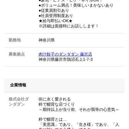
●ボリューム満点！美味しいまかないあり
●従業員割引あり
●社員登用制度あり
★給与即払いOK★
※詳細は面接時にお話しします！
勤務地
神奈川県
募集拠点
肉汁餃子のダンダダン 藤沢店
神奈川県藤沢市鵠沼石上1-7-3
企業情報
株式会社ダ
街に永く愛される
ンダダン
粋で鯔背な店づくり
～期待以上が当り前、それが我等の心意気～
粋で鯔背とは…
「美意識」であり、「生き様」であり、「人