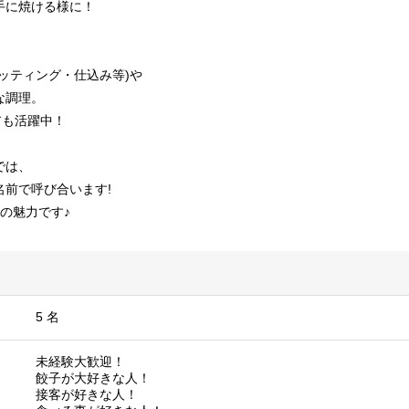
手に焼ける様に！
ッティング・仕込み等)や
な調理。
アも活躍中！
では、
名前で呼び合います!
の魅力です♪
5 名
未経験大歓迎！
餃子が大好きな人！
接客が好きな人！