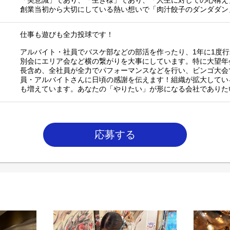
「美意識」であり、「生き様」であり、「人生に対しての心構え
創業当初から大切にしている熱い想いで「肉汁餃子のダンダダン
仕事も遊びも全力投球です！
アルバイト・社員でバスケ部などの部活を作ったり、1年に1度
別会にエリア会など横の繋がりを大事にしています。特に大望年
長含め、全社員が全力でパフォーマンスなどを行い、ビンゴ大会
員・アルバイトさんに日頃の感謝を伝えます！組織が拡大してい
も増えています。あなたの「やりたい」が形になる会社でありた
応募する