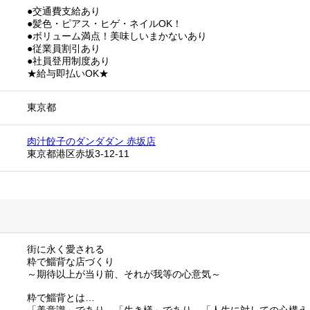
●交通費支給あり
●髪色・ピアス・ヒゲ・ネイルOK！
●ボリューム満点！美味しいまかないあり
●従業員割引あり
●社員登用制度あり
★給与即払いOK★
東京都
肉汁餃子のダンダダン 赤坂店
東京都港区赤坂3-12-11
街に永く愛される
粋で鯔背な店づくり
～期待以上が当り前、それが我等の心意気～
粋で鯔背とは…