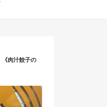
！《肉汁餃子の