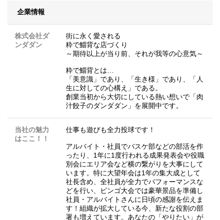
企業情報
株式会社ダ
街に永く愛される
ンダダン
粋で鯔背な店づくり
～期待以上が当り前、それが我等の心意気～
粋で鯔背とは…
「美意識」であり、「生き様」であり、「人
生に対しての心構え」である。
創業当初から大切にしている熱い想いで「肉
汁餃子のダンダダン」を展開中です。
当社の魅力
仕事も遊びも全力投球です！
はここ！！
アルバイト・社員でバスケ部などの部活を作
ったり、1年に1度行われる成果発表会や役職
別会にエリア会など横の繋がりを大事にして
います。特に大望年会は1年の集大成として
社長含め、全社員が全力でパフォーマンスな
どを行い、ビンゴ大会では豪華景品を準備し
社員・アルバイトさんに日頃の感謝を伝えま
す！組織が拡大している今、新たな役割の部
署も増えています。あなたの「やりたい」が