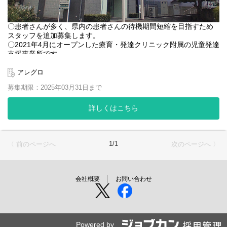
〇患者さんが多く、県内の患者さんの待機期間短縮を目指すため
スタッフを追加募集します。
〇2021年4月にオープンした療育・発達クリニック附属の児童発達
支援事業所です。
〇自閉症スペクトラム、ADHD、デイスレクシアを中心とする学習
障害、精神遅滞、言語発達遅滞、構音障害、吃音、発達性協調運
アレグロ
動障害をもつお子さんの訓練・保護者への説明等が主要業務とな
募集期限：2025年03月31日まで
ります。
〇希望により児童発達支援事業所モデラート（大分市大字光吉
詳しくはこちら
1179）やクリニックにご勤務頂く日や保育所等訪問支援に注力す
る日を設定することも可能です。
1/1
〈 前のページへ
次のページへ 〉
会社概要
お問い合わせ
Powered by