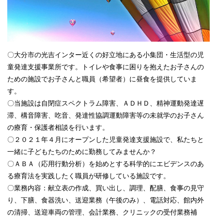
〇大分市の光吉インター近くの好立地にある小集団・生活型の児
童発達支援事業所です。トイレや食事に困りを抱えたお子さんの
ための施設でお子さんと職員（希望者）に昼食を提供していま
す。
〇当施設は自閉症スペクトラム障害、ＡＤＨＤ、精神運動発達遅
滞、構音障害、吃音、発達性協調運動障害等の未就学のお子さん
の療育・保護者相談を行います。
〇２０２１年４月にオープンした児童発達支援施設で、私たちと
一緒に子どもたちのために勤務してみませんか？
〇ＡＢＡ（応用行動分析）を始めとする科学的にエビデンスのあ
る療育法を実践したく職員が研修している施設です。
〇業務内容：献立表の作成、買い出し、調理、配膳、食事の見守
り、下膳、食器洗い、送迎業務（午後のみ）、電話対応、館内外
の清掃、送迎車両の管理、会計業務、クリニックの受付業務補