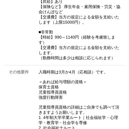
【昇給】あり
【保険など】 厚生年金・雇用保険・労災・協
会けんぽなど
【交通費】当方の規定による金額を支給いた
します（上限15000円）。
■非常勤
【時給】990～1140円（経験を考慮致しま
す）
【交通費】当方の規定による金額を支給いた
します。
（勤務時間は多少は相談に応じられます）
その他要件
入職時期は3月か4月（応相談）です。
＜あれば給与増額の資格＞
保育士資格
児童指導員資格
強度行動障害
児童指導員資格の詳細はご自身でも調べて頂
きますようお願いします。
1. 4年制大学卒業ルート｜社会福祉学・心理
学・教育学・社会学を専修
2. 社会福祉士ルート