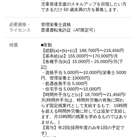
児童発達支援のスキルアップを目指したい方
できるだけ 50 歳未満の方を募集します。
必要資格・
管理栄養士資格
ライセンス
普通運転免許証（AT限定可）
待遇
■常勤
【総額(a)+(b)+(c)】188,700円〜216,456円
【基本給(a)】155,000円〜170,000円/月
【各種手当(b)】15,000円～25,000円/月(下
記)
・資格手当 5,000円〜10,000円(栄養士:5000
円、管理栄養士:10000円)
・処遇改善手当 5,000円
・住宅手当 5,000円〜10,000円
【時間外手当など(c)】18,700円〜21,456円/
月(時間外手当は、時間外労働の有無に関わ
らず固定残業代として支給するもで、15時間
を超える時間外労働に対しては追加で支給し
ます。月15時間の残業を求めるものではあり
ません。)
【賞与】年2回(採用年度のみ年1回の予定で
す)