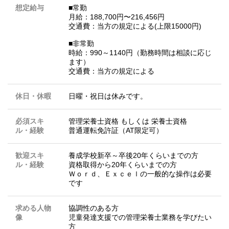
想定給与
■常勤
月給：188,700円〜216,456円
交通費：当方の規定による(上限15000円)
■非常勤
時給：990～1140円（勤務時間は相談に応じ
ます）
交通費：当方の規定による
休日・休暇
日曜・祝日は休みです。
必須スキ
管理栄養士資格 もしくは 栄養士資格
ル・経験
普通運転免許証（AT限定可）
歓迎スキ
養成学校新卒～卒後20年くらいまでの方
ル・経験
資格取得から20年くらいまでの方
Ｗｏｒｄ、Ｅｘｃｅｌの一般的な操作は必要
です
求める人物
協調性のある方
像
児童発達支援での管理栄養士業務を学びたい
方