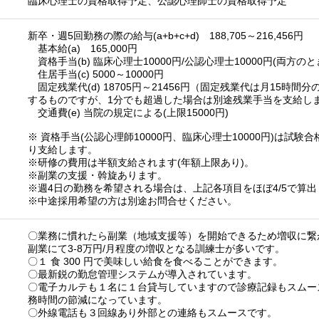
臨床心理士の資格取得予定、公認心理師士の資格取得予定
新卒・週5回勤務の際の給与(a+b+c+d) 188,705～216,456円
基本給(a) 165,000円
資格手当(b) 臨床心理士10000円/公認心理士10000円(両方のとき
住居手当(c) 5000～10000円
固定残業代(d) 18705円～21456円（固定残業代は月15時
するものですが、1分でも超過した場合は別途残業手当を支給し
交通費(e) 当院の規定による(上限15000円)
※ 資格手当(公認心理師10000円、臨床心理士10000円)は試
り支給します。
※研修の費用は半額支給されます(年額上限あり)。
※副業の支援・斡旋あります。
※週4日の勤務を希望される場合は、上記各項目をほぼ4/5で算
※中途採用希望の方は別途お問合せください。
〇業務に慣れたら副業（地域支援等）を開始できるため増収に繋
副業にて3-8万円/月程度の増収となる訓練士が多いです。
〇１ 食 300 円で美味しい給食を食べることができます。
〇最新鋭の勤怠管理システムが導入されています。
〇電子カルテも１名に１台貸与していますので診療記録もスムー
務時間の節減になっています。
〇外線電話も３回線あり外部との連絡もスムースです。