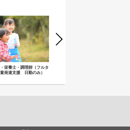
言語聴覚士 ST 常勤 新卒 小児科 発達
クリニック 療育
士・栄養士・調理師（フルタ
児童発達支援 日勤のみ）