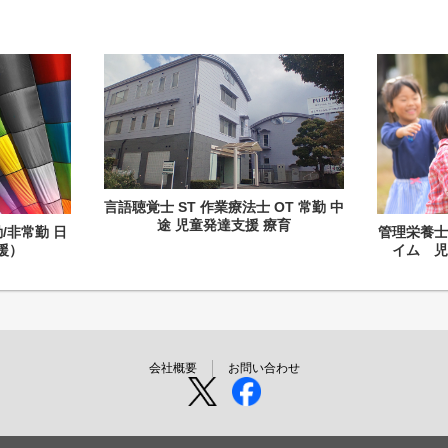
言語聴覚士 ST 作業療法士 OT 常勤 中
途 児童発達支援 療育
/非常勤 日
管理栄養
援）
イム 
会社概要
お問い合わせ