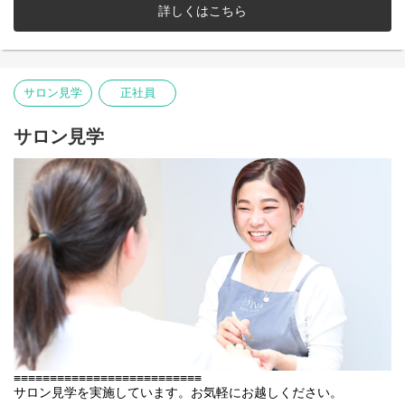
■子育て中のネイリスト
▼業務内容
詳しくはこちら
女性の多い職場だから、産休育休制度を利用するスタッフも増え
ネイル施術業務、サロン業務全般
てきました。育休後はそれぞれの希望の働き方に合わせて仕事す
▼やりがい
る環境をご用意しております。子育て中のネイリストの会も開催
長年の会社の歴史の中で、スタッフが働きやすく、長くやりがい
し、育児と仕事の両立など、経験者から話を聞くことができま
を持って働ける環境や制度を追求してきました。
す。
サロン見学
正社員
現在のDivaでは
■何でもご質問、ご相談ください。
■入社後研修期間3ヶ月間
面接前、入社前の不安や疑問はたくさんあると思います。こちら
併設のアカデミーでネイルの基礎知識から特許取得のリピートビ
には書ききれないことも何でもご相談ください。安心してこれか
サロン見学
ューティージェルの施術方法、実践、フットの施術や実際の営業
ら先の就職先を決めていただけるよう、随時サロン見学や、ご質
で必要な知識や接客のポイントなどを、長年ネイリストとして実
問などもお待ちしております。
績のある講師から直接学んでいただき、入客するまでに不安を解
本気でネイリストになりたいという方にはピッタリの環境です。
消することができます。相モデルでの実践になるのでモデルを呼
んでいただく必要はありません。
また先輩や上長との面談も数回用意しており、悩みや困ったこと
など何でも声をあげてください。
■検定合格後デビューネイリストとして入客スタート
店舗に配属されるとワンカラーなど簡単なデザインから入客がス
タートします。店舗に先輩がいるのでわからないこと、困ったと
きなどサポート体制はバッチリです。また技術や接客向上のため
のレッスンや面談など、営業中に行いますので残業の必要はあり
ません。
■キャリアパス
その後はジュニア、ミドル、トップと技術はもちろん知識も対応
≡≡≡≡≡≡≡≡≡≡≡≡≡≡≡≡≡≡≡≡≡≡≡≡≡≡
力もスキルアップできる講習とキャリアをご用意しているので、
サロン見学を実施しています。お気軽にお越しください。