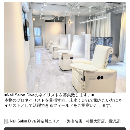
併設のアカデミーでネイルの基礎知識から特許取得のリピートビ
ューティージェルの施術方法、実践、フットの施術や実際の営業
で必要な知識や接客のポイントなどを、長年ネイリストとして実
績のある講師から直接学んでいただき、入客するまでに不安を解
消することができます。相モデルでの実践になるのでモデルを呼
んでいただく必要はありません。
また先輩や上長との面談も数回用意しており、悩みや困ったこと
など何でも声をあげてください。
■検定合格後デビューネイリストとして入客スタート
店舗に配属されるとワンカラーなど簡単なデザインから入客がス
タートします。店舗に先輩がいるのでわからないこと、困ったと
きなどサポート体制はバッチリです。また技術や接客向上のため
のレッスンや面談など、営業中に行いますので残業の必要はあり
ません。
■キャリアパス
その後はジュニア、ミドル、トップと技術はもちろん知識も対応
力もスキルアップできる講習とキャリアをご用意しているので、
常に成長を感じられるチャンスを是非利用しレベルアップしてい
■Nail Salon Divaのネイリストを募集致します。■
ただけたらと思います。
本物のプロネイリストを目指す方、末永くDivaで働きたい方にネ
■社内行事やイベント
イリストとして活躍できるフィールドをご用意いたします。
会社を知るための全員での集まりや、同期同士で現状報告や悩み
の改善ができる場、また先輩になったらリーダーとして自己成長
▼募集背景
のセミナーなど、人とのつながりを大事にした行事を開催してお
今後の事業拡大における店舗展開強化の為
Nail Salon Diva 神奈川エリア （海老名店、相模大野店、横浜店）
ります。