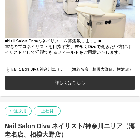
■Nail Salon Divaのネイリストを募集致します。■
本物のプロネイリストを目指す方、末永くDivaで働きたい方にネ
イリストとして活躍できるフィールドをご用意いたします。
■Nail Salon Divaのネイリストを募集致します。■
本物のプロネイリストを目指す方、末永くDivaで働きたい方にネ
Nail Salon Diva 神奈川エリア （海老名店、相模大野店、横浜店）
イリストとして活躍できるフィールドをご用意いたします。
詳しくはこちら
▼募集背景
今後の事業拡大における店舗展開強化の為
▼業務内容
ネイル施術業務、サロン業務全般
中途採用
正社員
▼やりがい
長年の会社の歴史の中で、スタッフが働きやすく、長くやりがい
Nail Salon Diva ネイリスト/神奈川エリア（海
を持って働ける環境や制度を追求してきました。
老名店、相模大野店）
現在のDivaでは
■入社後研修期間3ヶ月間