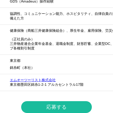
GDS（Amadeus）操作経験
協調性、コミュニケーション能力、ホスピタリティ、自律自責の
備えた方
健康保険（商船三井健康保険組合）、厚生年金、雇用保険、労災
（正社員のみ）
三井物産連合企業年金基金、退職金制度、財形貯蓄、企業型DC
プ各種割引制度
東京都
錦糸町（本社）
エムオーツーリスト株式会社
東京都墨田区錦糸1-2-1 アルカセントラル17階
応募する