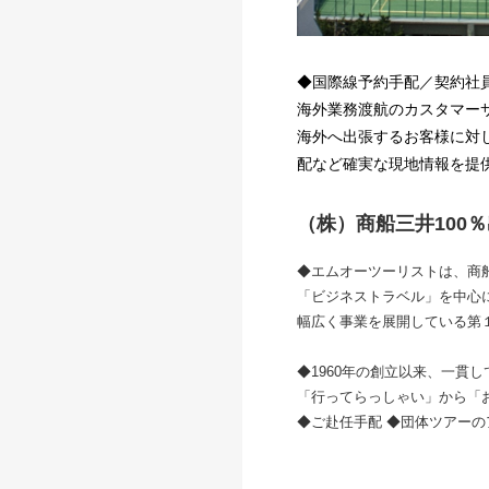
◆国際線予約手配／契約社
海外業務渡航のカスタマー
海外へ出張するお客様に対
配など確実な現地情報を提
（株）商船三井100
◆エムオーツーリストは、商
「ビジネストラベル」を中心に
幅広く事業を展開している第
◆1960年の創立以来、一貫
「行ってらっしゃい」から「
◆ご赴任手配 ◆団体ツアーの