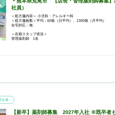
＊熊本県荒尾市 【店長・管理薬剤師募集】
社員）
＜処方箋内容＞ 小児科・アレルギー科
＜処方箋枚数＞平均：60枚（日平均）、1300枚（月平均）
在宅対応：無
＜在籍スタッフ状況＞
管理薬剤師 1名
薬剤師（契約社員）2名
調剤事務（正社員）1名
調剤事務（パート）1名
＜業務内容＞
・調剤業務
・服薬指導
・在宅
【その他の補足事項】
1) 従事すべき業務の変更の範囲
変更なし
正社員
2) 就業場所の変更の範囲
佐賀県・福岡県・熊本県・長崎県内の溝上薬局全店。
なお他県に出店する場合はそれらを含む。ただし、双方の合意
【新卒】薬剤師募集 2027年入社 ※既卒者