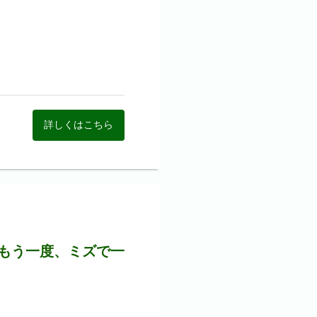
？
基づき補助しています。
いしながら、弊社でそれがど
初期費用】なども会社が負担
トできる環境を整えていま
詳しくはこちら
います。
対策に取り組める環境を整え
・・など
もう一度、ミズで一
の経験を積むことができま