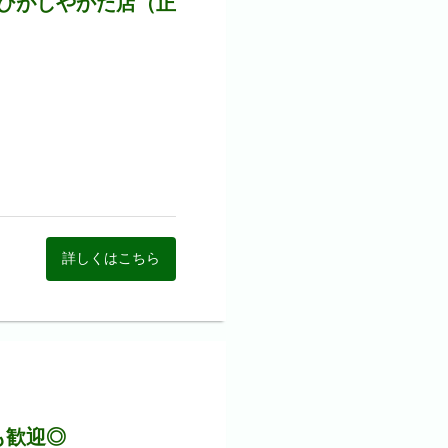
ひがしやかた店（正
詳しくはこちら
のもと決定する。
も歓迎◎