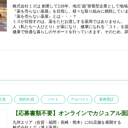
株式会社ミズは 創業して116年、地元”超”密着型企業として地
『薬を売らない薬屋』を目指し、様々な取り組みに挑戦してい
『薬を売らない薬屋』とは・・・？
ミズが目指すのは、薬をただお渡しする薬局ではありません。
人（私たち一人ひとり）が薬になり、健康になれる「コト」を
健康で快適な暮らしのサポートを行っていきます。そのため、
く、
・在宅医療
・漢方相談
・化粧品事業
・健脚習慣スタジオ
・DX推進
・人材紹介サービス
など多角的な事業展開を通して「薬のいらない街づくり」に向
みにも挑戦しています。
ーーーーーーーーーーーーーーーーーーーーーーーーーー
■安心して社会人をスタートできる環境
「どこで働くのか」は、社会人生活を始めるうえで大切なポイ
ミズでは、希望エリアでキャリアをスタートできる「初期配属
社員
契約社員
パート
アルバイト
業務委託
＜配属エリア例＞
・福岡市内、大野城エリア ・北九州エリア
【応募書類不要】オンラインでカジュアル面
・久留米、筑後エリア ・佐賀市周辺エリア
・佐賀西エリア ・島原エリア（地域手当あり）
九州エリア（佐賀・福岡・長崎・熊本）に61店舗を展開する
※各エリア人数限定となります。
株式会社ミズ（溝上薬局）