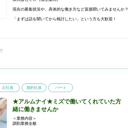
※詳細店舗は面談時にご説明いたします。
現在の募集状況や、具体的な働き方など直接聞いてみませんか
■新生活のサポート制度
転居が必要な場合には、引っ越し費用、初期費用を会社規定に
「まずは話を聞いてから検討したい」という方も大歓迎！
転居補助制度：50,000円～最大220,000円まで補助
面談では、貴方様が大切にされている「転職軸」を定かにお伺
さらに、社宅制度を利用した場合は、【敷金/礼金/更新料/契約
う実現できるか、ざっくばらんにお話しできればと思います。
いたします。
一人暮らしが不安・・・という方も、安心して新生活をスター
＜詳細＞
す。
所要時間：約60分
日 時：エントリー後、日程調整含めご連絡いたします
で
■国家試験対策サポートあり！
開催方法：Zoomによるオンライン形式
内定者向けに、国家試験対策コンテンツの利用支援を実施して
（事前にアプリのダウンロードをお願いします）
苦手分野に合わせた学習サポートを通じて、安心して国家試験
ています。
※詳細については内定者向けにご案内いたします。
ーーーーーーーーーーーーーーーーーーーーーーーーーー
【業務内容】
正社員
・保険薬局業務
契約社員
パート
調剤、処方監査、服薬指導、薬歴管理、アフターフォロー・
・在宅医療
★アルムナイ★ミズで働いてくれていた方 
施設在宅、個人在宅、往診同行、担当者会議参加・・・など
・地域活動
緒に働きませんか
健康講座開催、健康相談会、地域イベント参加・・・など
＜業務内容＞
地域の患者さまと長くかかわる”地域密着型薬局”として、多く
調剤業務全般
す！