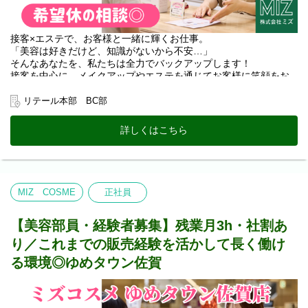
●お肌のお悩み相談
●無料スキンケア体感
​●無料メイク体感
接客×エステで、お客様と一緒に輝くお仕事。
●レジ・電話対応
「美容は好きだけど、知識がないから不安…」
●カルテ・伝票の整理 など
そんなあなたを、私たちは全力でバックアップします！
＜勤務地＞
接客を中心に、メイクアップやエステを通じてお客様に笑顔をお
レジ対応などふくめ業務習得のため、入社から半年程度は
届けしませんか？
下記2店舗いずれかにて研修勤務となります。
リテール本部 BC部
＊お仕事のワクワクPOINT＊
・イオンモール佐賀大和店（佐賀市大和町）
お客様の「もっと綺麗になりたい」に寄り添う、体験型の接客が
・本店（佐賀市水ヶ江）
詳しくはこちら
メインです。
※期間は習熟度により前後する場合がございます。
肌診断: 最新機器を使って、お客様にぴったりのケアをご提案。
※本配属先はゆめタウン佐賀店となります。
スキンケア・メイク体験: 実際にメイクを施し、変化を一緒に楽し
＜その他補足＞
みます。
1) 従事すべき業務の変更の範囲
お悩み相談: 1対1でじっくりお話を伺う、やりがいのある時間で
MIZ COSME
正社員
変更なし
す。
2) 就業場所の変更の範囲
＊ 未経験でも「プロ」になれる理由＊
【美容部員・経験者募集】残業月3h・社割あ
MIZ 化粧品専門店全4店舗。
入社後は、各ブランドの特色や技術を学べる社内外の充実した研
り／これまでの販売経験を活かして長く働け
なお新規出店する場合はそれらを含む。ただし、双方の合意の
修をご用意。
もと決定する。
働きながら自分自身のスキンケア知識も深まり、働きながら自分
る環境◎ゆめタウン佐賀
磨きも叶う環境です。
先輩スタッフもしっかりフォローするので、一つずつ覚えていけ
ば大丈夫ですよ！