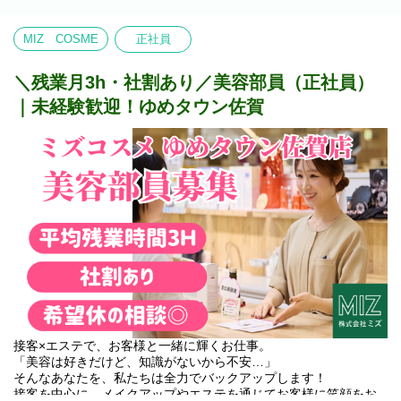
境です。
＊ 経験を活かして、さらにステップアップできる理由＊
接客・販売の基礎があるあなただからこそ、即戦力としてこれま
＼働くイメージ／
MIZ COSME
正社員
でのノウハウを存分に発揮していただけます。
①4時間勤務（休憩なし）10:30〜14:30 ／ 17:00〜21:00
もちろん、取り扱いブランドの特性や最新技術を学べる社内外の
②5時間勤務（休憩なし）10:30〜15:30 ／ 16:00〜21:00
充実した研修をご用意していますので、新しいブランドでもスム
＼残業月3h・社割あり／美容部員（正社員）
③6時間勤務（休憩60分）10:30〜17:30 ／ 14:00〜21:00
ーズに馴染んでいただけます。
④7時間勤務（休憩60分）10:30〜18:30 ／ 14:00〜21:00
｜未経験歓迎！ゆめタウン佐賀
これまでの経験をベースに、ゆくゆくは店舗メンバーへのサポー
⑤8時間勤務（休憩60分）中番：10:30〜19:30（or 11:00〜
トや、より魅力的な売場作りなどにもアイデアを活かすことがで
20:00）／遅番：12:00〜21:00
きる環境です。
【その他補足】
＊ 安心して長く働ける環境＊
1) 従事すべき業務の変更の範囲
残業はほぼなし☆彡！希望休の相談OK！
変更なし
シフト制ですが、プライベートな予定もしっかり考慮します。
2) 就業場所の変更の範囲
<業務内容>
変更なし
●無料肌診断
●お肌のお悩み相談
3) 有期労働契約を更新する場合の基準
●無料スキンケア体感
更新の有無 （更新する場合がある）
​●無料メイク体感
●レジ・電話対応
※契約の更新は次のいずれかの項目または総合的に勘案し判断す
●カルテ・伝票の整理 など
る
接客×エステで、お客様と一緒に輝くお仕事。
・契約期間満了時の業務量
＜その他補足＞
「美容は好きだけど、知識がないから不安…」
・業務能力、勤務成績、勤務態度、勤務状態、労働時間
1) 従事すべき業務の変更の範囲
そんなあなたを、私たちは全力でバックアップします！
・会社の経営状況
変更なし
接客を中心に、メイクアップやエステを通じてお客様に笑顔をお
・従事している業務の進捗状況 など