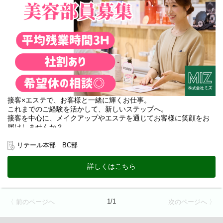
＊ 安心して長く働ける環境＊
残業はほぼゼロ！希望休の相談OK！
シフト制ですが、あなたのプライベートな予定もしっかり考慮し
ます。
<業務内容>
●無料肌診断
●お肌のお悩み相談
●無料スキンケア体感
​●無料メイク体感
●レジ・電話対応
接客×エステで、お客様と一緒に輝くお仕事。
●カルテ・伝票の整理 など
これまでのご経験を活かして、新しいステップへ。
接客を中心に、メイクアップやエステを通じてお客様に笑顔をお
＜その他補足＞
届けしませんか？
1) 従事すべき業務の変更の範囲
これまでのスキルを発揮しながら、さらに専門性を深められる環
変更なし
境です。
リテール本部 BC部
2) 就業場所の変更の範囲
＊お仕事のワクワクPOINT＊
MIZ 化粧品専門店全4店舗。
詳しくはこちら
お客様の「もっと綺麗になりたい」に寄り添う、体験型の接客が
なお新規出店する場合はそれらを含む。ただし、双方の合意の
メインです。
もと決定する。
＊ 経験を活かして、さらにステップアップできる理由＊
1/1
〈 前のページへ
次のページへ 〉
接客・販売の基礎があるあなただからこそ、即戦力としてこれま
でのノウハウを存分に発揮していただけます。