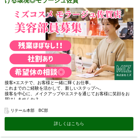
ける環境◎モラージュ佐賀
・メーカー研修受講：各化粧品ブランドの特色や、美容の専門知
識・技術を基礎から学べます。
・お客様対応： 知識を活かした商品の販売、カウンセリング、機
器を使った肌診断、お肌のお手入れ、メイク、サンプリングな
ど。
＊働きながら「キレイ」になれる環境＊
最初から難しい専門知識や技術を求められることはありません。
充実した研修を通して、働きながら自分自身のスキンケア知識も
深まり、自分磨きも叶う職場です！
先輩スタッフもしっかりフォローしますので、安心して事務・接
客デビューしてくださいね。
＼当求人の魅力ポイント／
＊週3日〜＆1日4時間〜OK
接客×エステで、お客様と一緒に輝くお仕事。
「朝はゆっくり」「夕方から短時間」「フルタイム」など、
これまでのご経験を活かして、新しいステップへ。
ライフスタイルに合わせて無理なく働けます！
接客を中心に、メイクアップやエステを通じてお客様に笑顔をお
届けしませんか？
＊選べる豊富なシフトパターン
これまでのスキルを発揮しながら、さらに専門性を深められる環
10:30以降のスタートや、21:00までの遅番など、
境です。
リテール本部 BC部
ご希望に合わせた柔軟な働き方が可能です。
＊お仕事のワクワクPOINT＊
＊未経験でも「コスメ」に携われる！
詳しくはこちら
お客様の「もっと綺麗になりたい」に寄り添う、体験型の接客が
美容の知識がなくても大丈夫。
メインです。
充実した研修と先輩のフォローで、働きながら自分磨きも叶う環