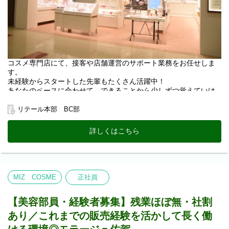
コスメ専門店にて、接客や店舗運営のサポート業務をお任せしま
す。
未経験からスタートした先輩もたくさん活躍中！
あなたのペースに合わせて、できることから少しずつ覚えていけ
る環境です。
リテール本部 BC部
【入社後すぐにお任せする業務】
まずは店舗に慣れることからスタート！
詳しくはこちら
・掃除： お客様が気持ちよくお買い物できる環境づくり。
・品出し： 新商品や人気コスメを棚にきれいに並べる作業。
・お客様案内： ご来店されたお客様への丁寧なご挨拶や、お探し
の売場へのご案内。
・レジ、ラッピングなど会計時業務： お会計対応や、ギフト用の
MIZ COSME
正社員
可愛いラッピング。
・顧客管理入力： 専用システムへの簡単なデータ入力作業。
・電話対応： お問い合わせへの一次対応。
【美容部員・経験者募集】残業ほぼ無・社割
あり／これまでの販売経験を活かして長く働
【ゆくゆくお任せしていく業務】
お仕事に慣れてきたら、少しずつステップアップ！