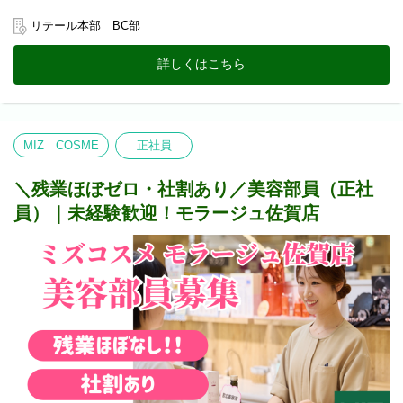
届けしませんか？
2) 就業場所の変更の範囲
リテール本部 BC部
【試用期間】
MIZ 化粧品専門店全4店舗。
＊お仕事のワクワクPOINT＊
試用期間 ：有（３か月間）
なお新規出店する場合はそれらを含む。ただし、双方の合意の
お客様の「もっと綺麗になりたい」に寄り添う、体験型の接客が
試用期間中の条件変更 ：無
詳しくはこちら
もと決定する。
メインです。
肌診断: 最新機器を使って、お客様にぴったりのケアをご提案。
スキンケア・メイク体験: 実際にメイクを施し、変化を一緒に楽し
みます。
お悩み相談: 1対1でじっくりお話を伺う、やりがいのある時間で
MIZ COSME
正社員
す。
＊ 未経験でも「プロ」になれる理由＊
＼残業ほぼゼロ・社割あり／美容部員（正社
入社後は、各ブランドの特色や技術を学べる社内外の充実した研
員）｜未経験歓迎！モラージュ佐賀店
修をご用意。
働きながら自分自身のスキンケア知識も深まり、働きながら自分
磨きも叶う環境です。先輩スタッフもしっかりフォローするの
で、一つずつ覚えていけば大丈夫ですよ！
＊ 安心して長く働ける環境＊
残業は月平均3時間！希望休の相談OK！
シフト制ですが、あなたのプライベートな予定もしっかり考慮し
ます。
<業務内容>
●無料肌診断