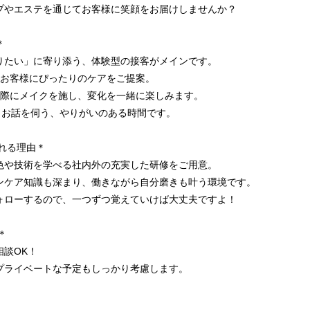
プやエステを通じてお客様に笑顔をお届けしませんか？
＊
りたい」に寄り添う、体験型の接客がメインです。
、お客様にぴったりのケアをご提案。
実際にメイクを施し、変化を一緒に楽しみます。
くりお話を伺う、やりがいのある時間です。
れる理由＊
色や技術を学べる社内外の充実した研修をご用意。
ンケア知識も深まり、働きながら自分磨きも叶う環境です。
ォローするので、一つずつ覚えていけば大丈夫ですよ！
＊
談OK！
プライベートな予定もしっかり考慮します。