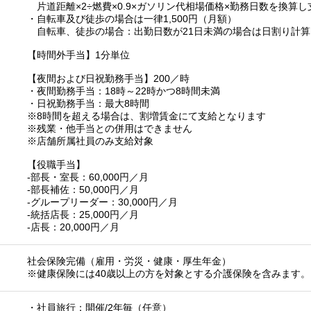
片道距離×2÷燃費×0.9×ガソリン代相場価格×勤務日数を換算し
・自転車及び徒歩の場合は一律1,500円（月額）
自転車、徒歩の場合：出勤日数が21日未満の場合は日割り計算
【時間外手当】1分単位
【夜間および日祝勤務手当】200／時
・夜間勤務手当：18時～22時かつ8時間未満
・日祝勤務手当：最大8時間
※8時間を超える場合は、割増賃金にて支給となります
※残業・他手当との併用はできません
※店舗所属社員のみ支給対象
【役職手当】
‐部長・室長：60,000円／月
‐部長補佐：50,000円／月
‐グループリーダー：30,000円／月
‐統括店長：25,000円／月
‐店長：20,000円／月
社会保険完備（雇用・労災・健康・厚生年金）
※健康保険には40歳以上の方を対象とする介護保険を含みます。
・社員旅行：開催/2年毎（任意）