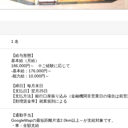
1 名
【給与形態】
基本給（月給）
186,000円～ ※ご経験に応じて
-基本給：176,000円～
-能力給：10,000円～
【締日】毎月末日
【支払日】翌月25日
【支払方法】銀行口座振り込み（金融機関非営業日の場合は前営
【割増賃金率】就業規則による
【通勤手当】
GoogleMapの最短距離片道2.0km以上～が支給対象です。
・車：全額支給