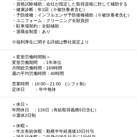
・資格試験補助：会社が指定した取得資格に対して補助する
・健康診断：年1回（※被扶養者含む）
・予防接種：インフルエンザ予防接種補助（※被扶養者含む）
・ユニフォーム：クリーニング全額負担
・駐車場契約：全額補助
・退職金制度：あり
※福利厚生に関する詳細は弊社規定より
＜変形労働時間制＞
変形労働期間 ：1年単位
月間総労働時間：169時間
週の平均労働時間：40時間
営業時間 ：10:00～21:00 (シフト制）
定休日 ：年中無休
＜休日＞
年間休日 ：116日（有給取得義務5日含む）
※週休2日制
＜休暇＞
・年次有給休暇：勤務半年経過後10日付与
・誕生日休暇：ご自身の誕生日月に1日付与