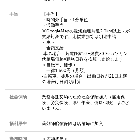
手当
【手当】
・時間外手当：1分単位
・通勤手当
※GoogleMapの最短距離片道2.0km以上～が
支給対象です。応援業務等は別途申請
＜車＞
全額支給
‐車の場合：片道距離×2÷燃費×0.9×ガソリン
代相場価格×勤務日数を換算し支給します
＜自転車、徒歩＞
一律1,500円（月額）
‐自転車、徒歩の場合：出勤日数が21日未満
の場合は日割り計算
社会保険
業務委託契約のため社会保険加入（雇用保
険、労災保険、厚生年金、健康保険）はござ
いません。
福利厚生
薬剤師賠償保険は店舗毎に加入
勤務時間
＜店舗状況＞