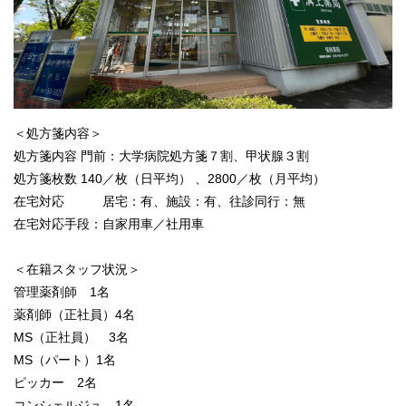
＜処方箋内容＞
処方箋内容 門前：大学病院処方箋７割、甲状腺３割
処方箋枚数 140／枚（日平均） 、2800／枚（月平均）
在宅対応 居宅：有、施設：有、往診同行：無
在宅対応手段：自家用車／社用車
＜在籍スタッフ状況＞
管理薬剤師 1名
薬剤師（正社員）4名
MS（正社員） 3名
MS（パート）1名
ピッカー 2名
コンシェルジュ 1名