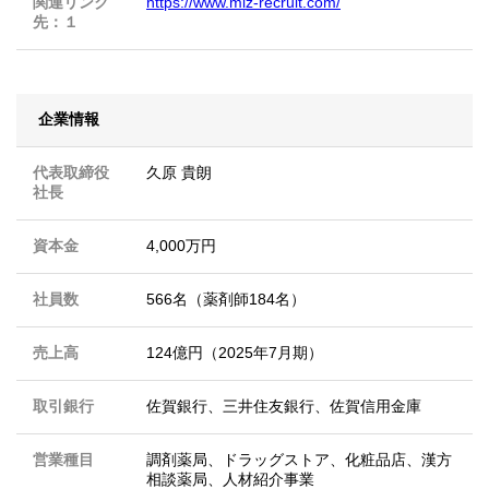
関連リンク
https://www.miz-recruit.com/
先：１
企業情報
代表取締役
久原 貴朗
社長
資本金
4,000万円
社員数
566名（薬剤師184名）
売上高
124億円（2025年7月期）
取引銀行
佐賀銀行、三井住友銀行、佐賀信用金庫
営業種目
調剤薬局、ドラッグストア、化粧品店、漢方
相談薬局、人材紹介事業