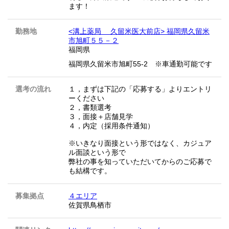
ます！
勤務地
<溝上薬局 久留米医大前店> 福岡県久留米
市旭町５５－２
福岡県
福岡県久留米市旭町55-2 ※車通勤可能です
選考の流れ
１，まずは下記の「応募する」よりエントリ
ーください
２，書類選考
３，面接＋店舗見学
４，内定（採用条件通知）
※いきなり面接という形ではなく、カジュア
ル面談という形で
弊社の事を知っていただいてからのご応募で
も結構です。
募集拠点
４エリア
佐賀県鳥栖市