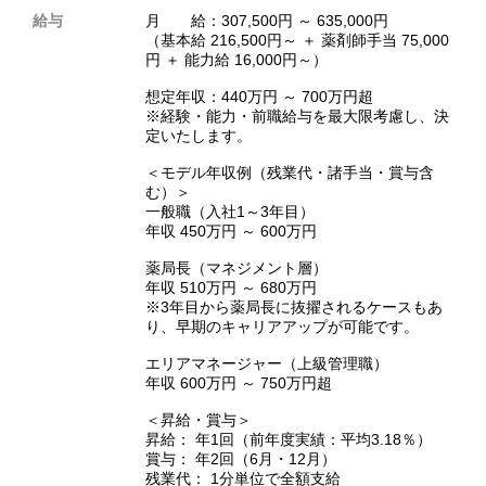
給与
月 給：307,500円 ～ 635,000円
（基本給 216,500円～ ＋ 薬剤師手当 75,000
円 ＋ 能力給 16,000円～）
想定年収：440万円 ～ 700万円超
※経験・能力・前職給与を最大限考慮し、決
定いたします。
＜モデル年収例（残業代・諸手当・賞与含
む）＞
一般職（入社1～3年目）
年収 450万円 ～ 600万円
薬局長（マネジメント層）
年収 510万円 ～ 680万円
※3年目から薬局長に抜擢されるケースもあ
り、早期のキャリアアップが可能です。
エリアマネージャー（上級管理職）
年収 600万円 ～ 750万円超
＜昇給・賞与＞
昇給： 年1回（前年度実績：平均3.18％）
賞与： 年2回（6月・12月）
残業代： 1分単位で全額支給