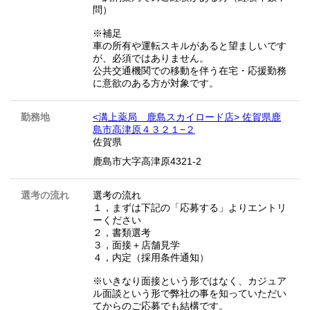
問）
※補足
車の所有や運転スキルがあると望ましいです
が、必須ではありません。
公共交通機関での移動を伴う在宅・応援勤務
に意欲のある方が対象です。
勤務地
<溝上薬局 鹿島スカイロード店> 佐賀県鹿
島市高津原４３２１−２
佐賀県
鹿島市大字高津原4321-2
選考の流れ
選考の流れ
１，まずは下記の「応募する」よりエントリ
ーください
２，書類選考
３，面接＋店舗見学
４，内定（採用条件通知）
※いきなり面接という形ではなく、カジュア
ル面談という形で弊社の事を知っていただい
てからのご応募でも結構です。