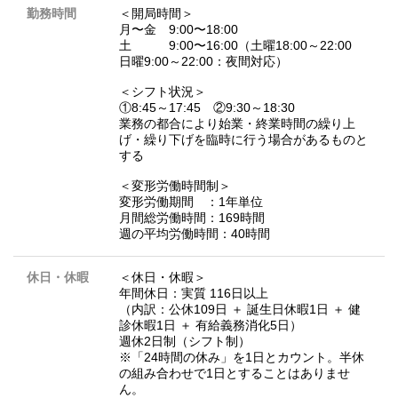
勤務時間
＜開局時間＞
月〜金 9:00〜18:00
土 9:00〜16:00（土曜18:00～22:00
日曜9:00～22:00：夜間対応）
＜シフト状況＞
①8:45～17:45 ②9:30～18:30
業務の都合により始業・終業時間の繰り上
げ・繰り下げを臨時に行う場合があるものと
する
＜変形労働時間制＞
変形労働期間 ：1年単位
月間総労働時間：169時間
週の平均労働時間：40時間
休日・休暇
＜休日・休暇＞
年間休日：実質 116日以上
（内訳：公休109日 ＋ 誕生日休暇1日 ＋ 健
診休暇1日 ＋ 有給義務消化5日）
週休2日制（シフト制）
※「24時間の休み」を1日とカウント。半休
の組み合わせで1日とすることはありませ
ん。