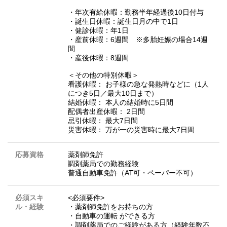
・年次有給休暇：勤務半年経過後10日付与
・誕生日休暇：誕生日月の中で1日
・健診休暇：年1日
・産前休暇：6週間 ※多胎妊娠の場合14週
間
・産後休暇：8週間
＜その他の特別休暇＞
看護休暇： お子様の急な発熱時などに（1人
につき5日／最大10日まで）
結婚休暇： 本人の結婚時に5日間
配偶者出産休暇： 2日間
忌引休暇： 最大7日間
災害休暇： 万が一の災害時に最大7日間
応募資格
薬剤師免許
調剤薬局での勤務経験
普通自動車免許（AT可・ペーパー不可）
必須スキ
<必須要件>
ル・経験
・薬剤師免許をお持ちの方
・自動車の運転 ができる方
・調剤薬局でのご経験がある方（経験年数不