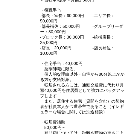
＜自転車/徒歩＞月額1,500円
・役職手当
‐部長・室長：60,000円 ‐エリア長：
50,000円
‐部長補佐：50,000円 ‐グループリーダ
ー：30,000円
‐ブロック長：30,000円 ‐統括店長：
25,000円
‐店長：20,000円 ‐店長補佐：
10,000円
・住宅手当：40,000円
薬剤師職に限る。
個人的な理由以外・自宅から80分以上かか
る方が支給対象。
転居される方には、通勤交通費に代わり月
額40,000円を住居費として強力にバックアッ
プします
また、居住する住宅（貸間を含む）の契約
者が社員本人かつ世帯主であること（イレギ
ュラーな場合に関しては別途相談）
・転居費補助
50,000円～
補助額については、距離や荷物の重さによ