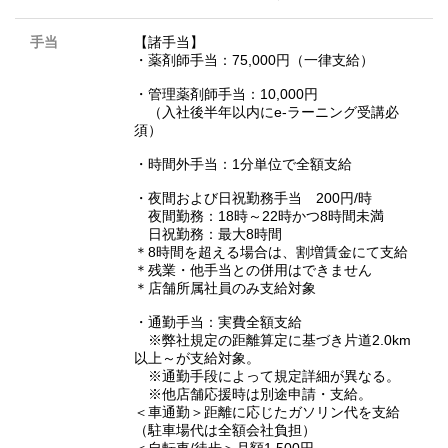
手当
【諸手当】
・薬剤師手当：75,000円（一律支給）
・管理薬剤師手当：10,000円
（入社後半年以内にe-ラーニング受講必
須）
・時間外手当：1分単位で全額支給
・夜間および日祝勤務手当 200円/時
夜間勤務：18時～22時かつ8時間未満
日祝勤務：最大8時間
＊8時間を超える場合は、割増賃金にて支給
＊残業・他手当との併用はできません
＊店舗所属社員のみ支給対象
・通勤手当：実費全額支給
※弊社規定の距離算定に基づき片道2.0km
以上～が支給対象。
※通勤手段によって規定詳細が異なる。
※他店舗応援時は別途申請・支給。
＜車通勤＞距離に応じたガソリン代を支給
（駐車場代は全額会社負担）