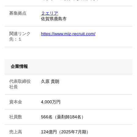
募集拠点
２エリア
佐賀県鹿島市
関連リンク
https://www.miz-recruit.com/
先：１
企業情報
代表取締役
久原 貴朗
社長
資本金
4,000万円
社員数
566名（薬剤師184名）
売上高
124億円（2025年7月期）