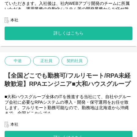
ていただきます。入社後は、社内WEBアプリ開発のチームに所属
＜詳細な業務例／基本的な技術仕様＞
いただき、運用業務の自動化システム等の開発業務からお任せ致
・RPAツールの導入、保守・運用
します。アジャイル開発で進めて頂きます。
業務ヒアリング、要件定義、基本設計、詳細設計、実装、テス
【将来的に】要件定義から設計、運用まで全般を行い、早い段階
本社
ト、リリースまで開発作業を一気通貫で担当していただきます。
で技術スペシャリストとして、技術面からメンバーを引っ張って
導入後はユーザーからの問い合わせ対応や不具合対応、RPA関連
いただく役割を期待しています。
詳しくはこちら
環境の運用・保守までをお任せします。
会社としてDX推進を進める中、AIを使って新たな価値を生む仕
使用ツール：
事、顧客向けシステムサービスの充実を図りたいと考えていま
-UiPath
す！
-VB.NET
-AI-OCR/DX Suite
＜クライアントは大和ハウスグループ全体＞
-MySQL など
中途
正社員
契約社員
大和ハウスグループ480社、グループ従業員数(正社員のみ)48,831
名の
全てに関わるシステムを担っています。
【全国どこでも勤務可/フルリモート/RPA未経
出資は大和ハウス本体になりますが、売上好調かつDX推進の優先
験歓迎】RPAエンジニア■大和ハウスグループ
度が高いため、
投資を惜しむことはありません。
潤沢なリソースのもと、最上流から変革を進めていくことが可能
■大和ハウスグループ全体のITを推進する当社にて、自社やグルー
です。
プ会社に必要なRPAシステムの導入・開発・保守運用をお任せ致
します。フルリモート勤務可能なので、勤務地は北海道から沖縄
＜詳細な業務例／基本的な技術仕様＞
まで、全国どこからでも
・ローコード開発
働いていただけます。入社日以外の出社は基本的にないので、入
ローコード開発プラットフォームを導入し、レガシー化した業務
社後の勤務地は問いません。また、働く時間に制限もなく、月160
本社
基幹システムの改善などに取り組んでいます。
時間の勤務で、午前5時～22時までの間であれば、自由な時間に働
-Outsystems
いていただけます。業務を途中で中断したり、働く時間を調整で