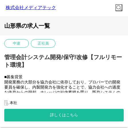
株式会社メディアテック
山形県の求人一覧
中途
正社員
管理会計システム開発/保守/改修【フルリモー
ト環境】
■募集背景
開発業務の大部分を協力会社に依存しており、プロパーでの開発
要員を確保し、内製開発力を強化することで、協力会社への過度
な依存からの脱却、ナレッジの社内蓄積を図り、既存システムの
開発体制を安定させたうえで将来的に社内のSAP開発需要にも対
応できるチームへと成長させていきたい。
本社
■業務内容
大和ハウスグループ全体のITを推進する当社にて、グループ会社
詳しくはこちら
(大和ハウス含)の社内システム開発、改修に携わって頂きます。
具体的には...