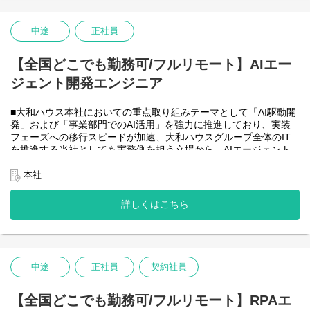
・HTML5 アプリケーション（JavaScript / jQuery / Vue.js）を用い
た管理会計システムのフロントエンド開発・保守
・CAP（Cloud Application Programming Model / Node.js）および
中途
正社員
OData を用いたデータアクセス・バックエンド開発・保守
・Node.js を用いたバックエンド開発・保守
【全国どこでも勤務可/フルリモート】AIエー
・SAP HANA SQL / Calculation View / Procedure によるデータモ
デリング・DB開発
ジェント開発エンジニア
■フルリモート勤務可能なので、勤務地は北海道から沖縄まで、全
国どこからでも働いていただけます。
■大和ハウス本社においての重点取り組みテーマとして「AI駆動開
入社日以外の出社は基本的にないので、入社後の勤務地は問いま
発」および「事業部門でのAI活用」を強力に推進しており、実装
せん。また、働く時間に制限もなく、月160時間の勤務で、午前5
フェーズへの移行スピードが加速、大和ハウスグループ全体のIT
時～22時までの間であれば、自由な時間に働いていただけます。
を推進する当社としても実務側を担う立場から、AIエージェント
業務を途中で中断したり、働く時間を調整できるので、家事、育
開発・運用を内製で安定的に推進できる体制を構築することを急
児、介護などとの両立も可能です。社員が仕事をしやすい環境を
務としチームの拡大を図っています。
本社
整えることが一番の生産性向上につながると思っておりますので
なお、フルリモート勤務可能なので、勤務地は北海道から沖縄ま
フルフレックスです。
で、日本全国どこからでも働いていただけます。
詳しくはこちら
入社日以外の出社は年１～４回程度なので、入社後の勤務地は国
内であれば問いません。
また、働く時間に制限もなく、月160時間の勤務で、午前５時～２
２時までの間であれば、自由な時間に働いていただけます。業務
を途中で中断したり、働く時間を調整できるので、家事、育児、
中途
正社員
契約社員
介護などとの両立も可能です。社員が仕事をしやすい環境を整え
ることが一番の生産性向上につながると思っておりますのでフル
【全国どこでも勤務可/フルリモート】RPAエ
フレックスです。