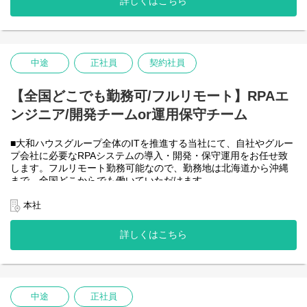
詳しくはこちら
-JavaScript
きるので、家事、育児、介護などとの両立も可能です。社員が仕
事をしやすい環境を整えることが一番の生産性向上につながると
思っておりますのでフルフレックスです。
中途
正社員
契約社員
＜クライアントは大和ハウスグループ全体＞
大和ハウスグループ480社、グループ従業員数(正社員のみ)48,831
名の
【全国どこでも勤務可/フルリモート】RPAエ
全てに関わるシステムを担っています。
ンジニア/開発チームor運用保守チーム
出資は大和ハウス本体になりますが、売上好調かつDX推進の優先
度が高いため、投資を惜しむことはありません。
潤沢なリソースのもと、最上流から変革を進めていくことが可能
■大和ハウスグループ全体のITを推進する当社にて、自社やグルー
です。
プ会社に必要なRPAシステムの導入・開発・保守運用をお任せ致
します。フルリモート勤務可能なので、勤務地は北海道から沖縄
＜詳細な業務例／基本的な技術仕様＞
まで、全国どこからでも働いていただけます。
・RPAツールの導入、保守・運用
入社日以外の出社は基本的にないので、入社後の勤務地は問いま
業務フローのヒアリングからRPAロボットが代替する要件定義、
せん。
本社
シナリオ作成をもとにした開発作業を担当いただきます。導入後
また、働く時間に制限もなく、月160時間の勤務で、午前５時～２
の不具合対応やバージョンアップなど、保守運用までをお任せし
２時までの間であれば、自由な時間に働いていただけます。業務
詳しくはこちら
ます。使用ツールの制約があり、1人で1案件を担当します。
を途中で中断したり、働く時間を調整できるので、家事、育児、
使用ツール：
介護などとの両立も可能です。社員が仕事をしやすい環境を整え
-UiPath
ることが一番の生産性向上につながると思っておりますのでフル
-VB.NET
フレックスです。
-AI-OCR/DX Suite
-MySQL など
中途
正社員
・開発チーム(６名)