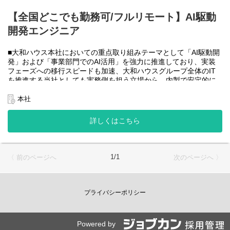
大和ハウスグループ全体のIT・DXを推進する当社にて、自社やグ
ループ会社に必要なRPA(UiPath)の導入・開発を一人一案件担当し
【全国どこでも勤務可/フルリモート】AI駆動
ていただきヒアリングからお任せします。
開発エンジニア
工期は短い物だと１カ月から長い物だと半年くらいの物が多いで
す。
■大和ハウス本社においての重点取り組みテーマとして「AI駆動開
・運用保守チーム(２名)
発」および「事業部門でのAI活用」を強力に推進しており、実装
大和ハウスグループ全体のIT・DXを推進する当社にて、自社やグ
フェーズへの移行スピードも加速、大和ハウスグループ全体のIT
ループ会社に導入したRPA(UiPath)の運用、保守、問い合わせ対応
を推進する当社としても実務側を担う立場から、内製で安定的に
をお任せします。
推進できる体制を構築することを急務としチームの拡大を図って
います。
本社
使用ツール：
なお、フルリモート勤務可能なので、勤務地は北海道から沖縄ま
-UiPath
で、日本全国どこからでも働いていただけます。
詳しくはこちら
-Power Automate
入社日以外の出社は年１～４回程度なので、入社後の勤務地は国
-AI-OCR
内であれば問いません。
-MySQL など
また、働く時間に制限もなく、月160時間の勤務で、午前５時～２
２時までの間であれば、自由な時間に働いていただけます。業務
＜クライアントは大和ハウスグループ全体＞
1/1
〈 前のページへ
次のページへ 〉
を途中で中断したり、働く時間を調整できるので、家事、育児、
大和ハウスグループ480社、グループ従業員数(正社員のみ)48,831
介護などとの両立も可能です。社員が仕事をしやすい環境を整え
名の
ることが一番の生産性向上につながると思っておりますのでフル
全てに関わるシステムを担っています。
フレックスです。
プライバシーポリシー
出資は大和ハウス本体になりますが、売上好調かつDX推進の優先
度が高いため、投資を惜しむことはありません。
●AIチーム(４名)●
潤沢なリソースのもと、最上流から変革を進めていくことが可能
業務内容
です。
Powered by
・SPA（Single Page Application）を中心としたWebアプリケーシ