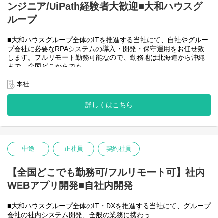
ンジニア/UiPath経験者大歓迎■大和ハウスグ
●AIチーム(４名)●
業務内容
ループ
・Microsoft Copilot を利用したエージェント運用・管理
・生成AIを用いたAIエージェントの設計・開発・改善
■大和ハウスグループ全体のITを推進する当社にて、自社やグルー
・Azureを利用したAIエージェント基盤の構築・連携
プ会社に必要なRPAシステムの導入・開発・保守運用をお任せ致
・AIエージェントの運用支援
します。フルリモート勤務可能なので、勤務地は北海道から沖縄
入社後は研修の後、チーム開発をベースにOJTを行いながら実案
まで、全国どこからでも
件に従事してもらう想定です。
働いていただけます。入社日以外の出社は基本的にないので、入
社後の勤務地は問いません。また、働く時間に制限もなく、月160
本社
＜クライアントは大和ハウスグループ全体＞
時間の勤務で、午前５時～２２時までの間であれば、自由な時間
出資は大和ハウス本体になりますが、売上好調かつDX推進の優先
に働いていただけます。業務を途中で中断したり、働く時間を調
度が高いため、投資を惜しむことはありません。
詳しくはこちら
整できるので、家事、育児、介護などとの両立も可能です。社員
潤沢なリソースのもと、最上流から変革を進めていくことが可能
が仕事をしやすい環境を整えることが一番の生産性向上につなが
です。
ると思っておりますのでフルフレックスです。
中途
正社員
契約社員
＜クライアントは大和ハウスグループ全体＞
大和ハウスグループ480社、グループ従業員数(正社員のみ)48,831
名の
【全国どこでも勤務可/フルリモート可】社内
全てに関わるシステムを担っています。
WEBアプリ開発■自社内開発
出資は大和ハウス本体になりますが、売上好調かつDX推進の優先
度が高いため、投資を惜しむことはありません。
潤沢なリソースのもと、最上流から変革を進めていくことが可能
■大和ハウスグループ全体のIT・DXを推進する当社にて、グループ
です。
会社の社内システム開発、全般の業務に携わっ