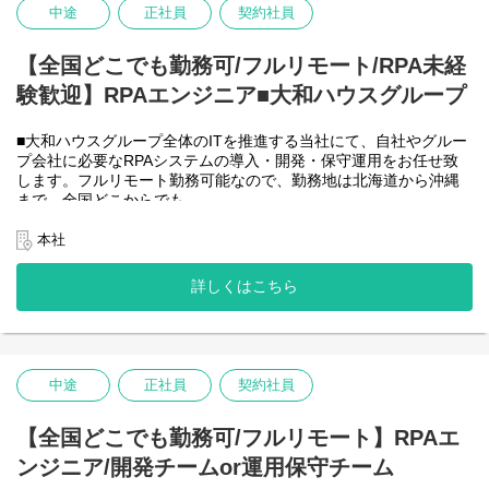
＜クライアントは大和ハウスグループ全体＞
-MySQL など
中途
正社員
契約社員
大和ハウスグループ480社、グループ従業員数(正社員のみ)48,831
名の
全てに関わるシステムを担っています。
【全国どこでも勤務可/フルリモート/RPA未経
出資は大和ハウス本体になりますが、売上好調かつDX推進の優先
験歓迎】RPAエンジニア■大和ハウスグループ
度が高いため、
投資を惜しむことはありません。
潤沢なリソースのもと、最上流から変革を進めていくことが可能
■大和ハウスグループ全体のITを推進する当社にて、自社やグルー
です。
プ会社に必要なRPAシステムの導入・開発・保守運用をお任せ致
します。フルリモート勤務可能なので、勤務地は北海道から沖縄
＜詳細な業務例／基本的な技術仕様＞
まで、全国どこからでも
・ローコード開発
働いていただけます。入社日以外の出社は基本的にないので、入
ローコード開発プラットフォームを導入し、レガシー化した業務
社後の勤務地は問いません。また、働く時間に制限もなく、月160
本社
基幹システムの改善などに取り組んでいます。
時間の勤務で、午前5時～22時までの間であれば、自由な時間に働
-Outsystems
いていただけます。業務を途中で中断したり、働く時間を調整で
詳しくはこちら
-JavaScript
きるので、家事、育児、介護などとの両立も可能です。社員が仕
事をしやすい環境を整えることが一番の生産性向上につながると
思っておりますのでフルフレックスです。
中途
正社員
契約社員
＜クライアントは大和ハウスグループ全体＞
大和ハウスグループ480社、グループ従業員数(正社員のみ)48,831
名の
【全国どこでも勤務可/フルリモート】RPAエ
全てに関わるシステムを担っています。
ンジニア/開発チームor運用保守チーム
出資は大和ハウス本体になりますが、売上好調かつDX推進の優先