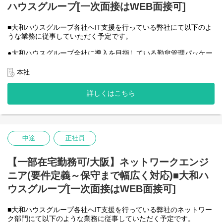
ハウスグループ[一次面接はWEB面接可]
●AIチーム(４名)●
業務内容
・Microsoft Copilot を利用したエージェント運用・管理
■大和ハウスグループ各社へIT支援を行っている弊社にて以下のよ
・生成AIを用いたAIエージェントの設計・開発・改善
うな業務に従事していただく予定です。
・Azureを利用したAIエージェント基盤の構築・連携
●大和ハウスグループ全社に導入を目指している勤怠管理パッケー
・AIエージェントの運用支援
ジシステムの展開をプロジェクトメンバーとして遂行
入社後は研修の後、チーム開発をベースにOJTを行いながら実案
→導入フェーズ※毎週お客さんとの定例会議、使用する資料の作
件に従事してもらう想定です。
本社
成、改善提案データ移行→実装(パラメータ調整等含)から運用保守
＜クライアントは大和ハウスグループ全体＞
まで対応
詳しくはこちら
出資は大和ハウス本体になりますが、売上好調かつDX推進の優先
●各フェーズでのベンダーとの進捗管理等
度が高いため、投資を惜しむことはありません。
●その他の総務・人事系システムの構築・運用保守作業をプロジェ
潤沢なリソースのもと、最上流から変革を進めていくことが可能
クトメンバーとして遂行
です。
●契約手続き、ベンダー発注作業等の事務処理
●業務時間内でのチーム改善活動→プロセス整備、ワークショップ
中途
正社員
等
【一部在宅勤務可/大阪】ネットワークエンジ
入社後のイメージ(ご経験により多少変更の可能性有)
ニア(要件定義～保守まで幅広く対応)■大和ハ
(入社後～３年程度）
ウスグループ[一次面接はWEB面接可]
リシテア展開案件、もしくは他の総務・人事系システム構築のメ
ンバーとして業務遂行。
■大和ハウスグループ各社へIT支援を行っている弊社のネットワー
(３～５年後)
ク部門にて以下のような業務に従事していただく予定です。
プロジェクトリーダーの立場で案件を複数経験していただいてい