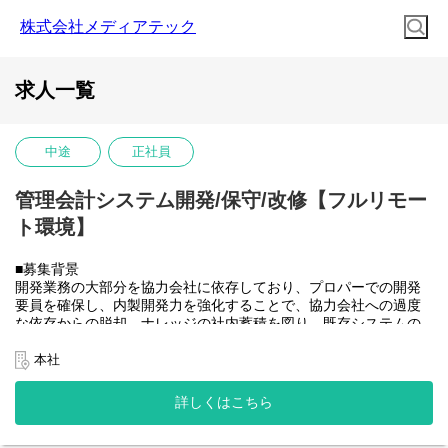
株式会社メディアテック
求人一覧
中途
正社員
管理会計システム開発/保守/改修【フルリモー
ト環境】
■募集背景
開発業務の大部分を協力会社に依存しており、プロパーでの開発
要員を確保し、内製開発力を強化することで、協力会社への過度
な依存からの脱却、ナレッジの社内蓄積を図り、既存システムの
開発体制を安定させたうえで将来的に社内のSAP開発需要にも対
応できるチームへと成長させていきたい。
本社
■業務内容
大和ハウスグループ全体のITを推進する当社にて、グループ会社
詳しくはこちら
(大和ハウス含)の社内システム開発、改修に携わって頂きます。
具体的には...