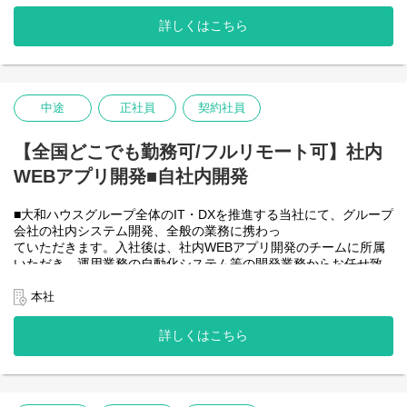
時間の勤務で、午前５時～２２時までの間であれば、自由な時間
その他
に働いていただけます。業務を途中で中断したり、働く時間を調
●請求書処理、原価管理
詳しくはこちら
整できるので、家事、育児、介護などとの両立も可能です。社員
が仕事をしやすい環境を整えることが一番の生産性向上につなが
＜クライアントは大和ハウスグループ全体＞
ると思っておりますのでフルフレックスです。
大和ハウスグループ480社、グループ従業員数(正社員のみ)48,831
名の
中途
正社員
契約社員
＜クライアントは大和ハウスグループ全体＞
全てに関わるシステムを担っています。
大和ハウスグループ480社、グループ従業員数(正社員のみ)48,831
出資は大和ハウス本体になりますが、売上好調かつDX推進の優先
名の
【全国どこでも勤務可/フルリモート可】社内
度が高いため、投資を惜しむことはありません。
全てに関わるシステムを担っています。
WEBアプリ開発■自社内開発
出資は大和ハウス本体になりますが、売上好調かつDX推進の優先
度が高いため、投資を惜しむことはありません。
潤沢なリソースのもと、最上流から変革を進めていくことが可能
■大和ハウスグループ全体のIT・DXを推進する当社にて、グループ
です。
会社の社内システム開発、全般の業務に携わっ
ていただきます。入社後は、社内WEBアプリ開発のチームに所属
＜詳細な業務例／基本的な技術仕様＞
いただき、運用業務の自動化システム等の開発業務からお任せ致
・RPAツールの導入、保守・運用
します。アジャイル開発で進めて頂きます。
業務ヒアリング、要件定義、基本設計、詳細設計、実装、テス
【将来的に】要件定義から設計、運用まで全般を行い、早い段階
本社
ト、リリースまで開発作業を一気通貫で担当していただきます。
で技術スペシャリストとして、技術面からメンバーを引っ張って
導入後はユーザーからの問い合わせ対応や不具合対応、RPA関連
いただく役割を期待しています。
詳しくはこちら
環境の運用・保守までをお任せします。
会社としてDX推進を進める中、AIを使って新たな価値を生む仕
使用ツール：
事、顧客向けシステムサービスの充実を図りたいと考えていま
-UiPath
す！
-VB.NET
-AI-OCR/DX Suite