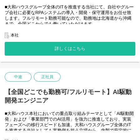
度が高いため、投資を惜しむことはありません。
潤沢なリソースのもと、最上流から変革を進めていくことが可能
■大和ハウスグループ全体のITを推進する当社にて、自社やグルー
です。
プ会社に必要なRPAシステムの導入・開発・保守運用をお任せ致
します。フルリモート勤務可能なので、勤務地は北海道から沖縄
＜詳細な業務例／基本的な技術仕様＞
まで、全国どこからでも働いていただけます。
・RPAツールの導入、保守・運用
入社日以外の出社は基本的にないので、入社後の勤務地は問いま
業務フローのヒアリングからRPAロボットが代替する要件定義、
せん。
本社
シナリオ作成をもとにした開発作業を担当いただきます。導入後
また、働く時間に制限もなく、月160時間の勤務で、午前５時～２
の不具合対応やバージョンアップなど、保守運用までをお任せし
２時までの間であれば、自由な時間に働いていただけます。業務
詳しくはこちら
ます。使用ツールの制約があり、1人で1案件を担当します。
を途中で中断したり、働く時間を調整できるので、家事、育児、
使用ツール：
介護などとの両立も可能です。社員が仕事をしやすい環境を整え
-UiPath
ることが一番の生産性向上につながると思っておりますのでフル
-VB.NET
フレックスです。
-AI-OCR/DX Suite
-MySQL など
中途
正社員
・開発チーム(６名)
大和ハウスグループ全体のIT・DXを推進する当社にて、自社やグ
ループ会社に必要なRPA(UiPath)の導入・開発を一人一案件担当し
【全国どこでも勤務可/フルリモート】AI駆動
ていただきヒアリングからお任せします。
開発エンジニア
工期は短い物だと１カ月から長い物だと半年くらいの物が多いで
す。
■大和ハウス本社においての重点取り組みテーマとして「AI駆動開
・運用保守チーム(２名)
発」および「事業部門でのAI活用」を強力に推進しており、実装
大和ハウスグループ全体のIT・DXを推進する当社にて、自社やグ
フェーズへの移行スピードも加速、大和ハウスグループ全体のIT
ループ会社に導入したRPA(UiPath)の運用、保守、問い合わせ対応
を推進する当社としても実務側を担う立場から、内製で安定的に
をお任せします。
推進できる体制を構築することを急務としチームの拡大を図って