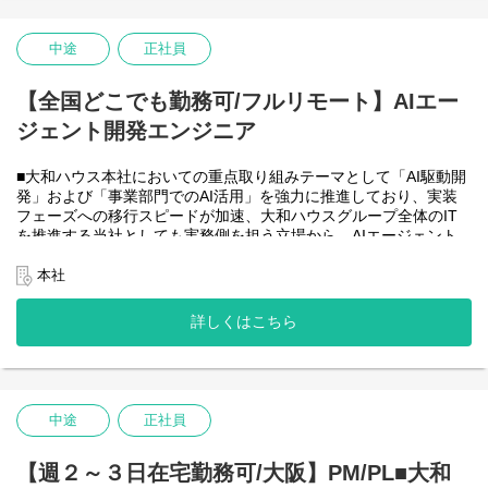
・HTML5 アプリケーション（JavaScript / jQuery / Vue.js）を用い
た管理会計システムのフロントエンド開発・保守
・CAP（Cloud Application Programming Model / Node.js）および
中途
正社員
OData を用いたデータアクセス・バックエンド開発・保守
・Node.js を用いたバックエンド開発・保守
【全国どこでも勤務可/フルリモート】AIエー
・SAP HANA SQL / Calculation View / Procedure によるデータモ
デリング・DB開発
ジェント開発エンジニア
■フルリモート勤務可能なので、勤務地は北海道から沖縄まで、全
国どこからでも働いていただけます。
■大和ハウス本社においての重点取り組みテーマとして「AI駆動開
入社日以外の出社は基本的にないので、入社後の勤務地は問いま
発」および「事業部門でのAI活用」を強力に推進しており、実装
せん。また、働く時間に制限もなく、月160時間の勤務で、午前5
フェーズへの移行スピードが加速、大和ハウスグループ全体のIT
時～22時までの間であれば、自由な時間に働いていただけます。
を推進する当社としても実務側を担う立場から、AIエージェント
業務を途中で中断したり、働く時間を調整できるので、家事、育
開発・運用を内製で安定的に推進できる体制を構築することを急
児、介護などとの両立も可能です。社員が仕事をしやすい環境を
務としチームの拡大を図っています。
本社
整えることが一番の生産性向上につながると思っておりますので
なお、フルリモート勤務可能なので、勤務地は北海道から沖縄ま
フルフレックスです。
で、日本全国どこからでも働いていただけます。
詳しくはこちら
入社日以外の出社は年１～４回程度なので、入社後の勤務地は国
内であれば問いません。
また、働く時間に制限もなく、月160時間の勤務で、午前５時～２
２時までの間であれば、自由な時間に働いていただけます。業務
を途中で中断したり、働く時間を調整できるので、家事、育児、
中途
正社員
介護などとの両立も可能です。社員が仕事をしやすい環境を整え
ることが一番の生産性向上につながると思っておりますのでフル
【週２～３日在宅勤務可/大阪】PM/PL■大和
フレックスです。