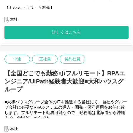
る状態。
【主なネットワーク案件】
(５年後～)
●新規営業所の開設時対応(対面でのヒアリング、見積り作成等含
責任者（チームリーダー）の立場で案件に従事したり、チームマ
む)
本社
ネジメント行っていただいている状態。
●既存営業所の移転・廃止
●既存ネットワーク環境の改善対応
詳しくはこちら
＜クライアントは大和ハウスグループ全体＞
具体的には...
大和ハウスグループ700社、グループ従業員数55,000名の全てに関
わるシステムを担っています。
構築作業
出資は大和ハウス本体になりますが、売上好調かつDX推進の優先
●ネットワーク設計
度が高いため、投資を惜しむことはありません。
中途
正社員
契約社員
→客先へ出向いてもしくはオンラインで要件定義(ネットワークに
ついて詳しくない取引先さんに対応いただくことがあります)
→お客様の予算に合わせた提案作成
【全国どこでも勤務可/フルリモート】RPAエ
●各種機材、ベンダーの手配(敷設は編者では行わず外部へ委託)
ンジニア/UiPath経験者大歓迎■大和ハウスグ
→上記に対しての予算・売上の管理
●敷設(外部ベンダー)の進行管理
ループ
→工事が発生しないような簡単な作業で済む場合は実際に行う事
もあります
■大和ハウスグループ全体のITを推進する当社にて、自社やグルー
●動作確認等を行い検収
プ会社に必要なRPAシステムの導入・開発・保守運用をお任せ致
保守運用
します。フルリモート勤務可能なので、勤務地は北海道から沖縄
●トラブル対応
まで、全国どこからでも
→アラート発生時の対応
働いていただけます。入社日以外の出社は基本的にないので、入
※監視は24h365dで対応(ほとんどが翌営業日対応)
社後の勤務地は問いません。また、働く時間に制限もなく、月160
本社
●クライアント要望対応