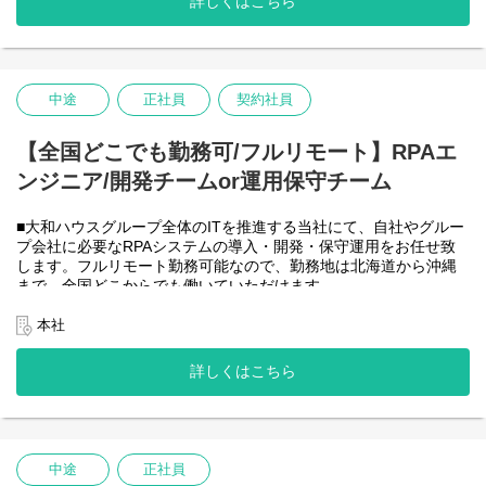
詳しくはこちら
-JavaScript
きるので、家事、育児、介護などとの両立も可能です。社員が仕
事をしやすい環境を整えることが一番の生産性向上につながると
思っておりますのでフルフレックスです。
中途
正社員
契約社員
＜クライアントは大和ハウスグループ全体＞
大和ハウスグループ480社、グループ従業員数(正社員のみ)48,831
名の
【全国どこでも勤務可/フルリモート】RPAエ
全てに関わるシステムを担っています。
ンジニア/開発チームor運用保守チーム
出資は大和ハウス本体になりますが、売上好調かつDX推進の優先
度が高いため、投資を惜しむことはありません。
潤沢なリソースのもと、最上流から変革を進めていくことが可能
■大和ハウスグループ全体のITを推進する当社にて、自社やグルー
です。
プ会社に必要なRPAシステムの導入・開発・保守運用をお任せ致
します。フルリモート勤務可能なので、勤務地は北海道から沖縄
＜詳細な業務例／基本的な技術仕様＞
まで、全国どこからでも働いていただけます。
・RPAツールの導入、保守・運用
入社日以外の出社は基本的にないので、入社後の勤務地は問いま
業務フローのヒアリングからRPAロボットが代替する要件定義、
せん。
本社
シナリオ作成をもとにした開発作業を担当いただきます。導入後
また、働く時間に制限もなく、月160時間の勤務で、午前５時～２
の不具合対応やバージョンアップなど、保守運用までをお任せし
２時までの間であれば、自由な時間に働いていただけます。業務
詳しくはこちら
ます。使用ツールの制約があり、1人で1案件を担当します。
を途中で中断したり、働く時間を調整できるので、家事、育児、
使用ツール：
介護などとの両立も可能です。社員が仕事をしやすい環境を整え
-UiPath
ることが一番の生産性向上につながると思っておりますのでフル
-VB.NET
フレックスです。
-AI-OCR/DX Suite
-MySQL など
中途
正社員
・開発チーム(６名)