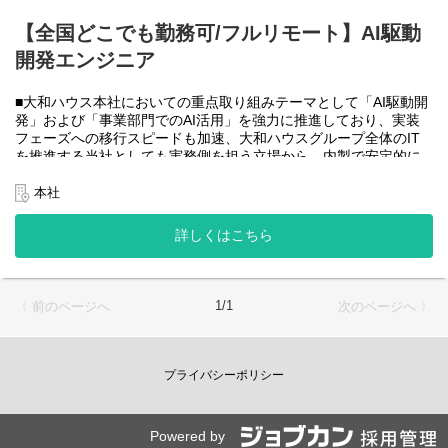
大和ハウスグループ全体のIT・DXを推進する当社にて、自社やグ
ループ会社に必要なRPA(UiPath)の導入・開発を一人一案件担当し
【全国どこでも勤務可/フルリモート】AI駆動
ていただきヒアリングからお任せします。
開発エンジニア
工期は短い物だと１カ月から長い物だと半年くらいの物が多いで
す。
■大和ハウス本社においての重点取り組みテーマとして「AI駆動開
・運用保守チーム(２名)
発」および「事業部門でのAI活用」を強力に推進しており、実装
大和ハウスグループ全体のIT・DXを推進する当社にて、自社やグ
フェーズへの移行スピードも加速、大和ハウスグループ全体のIT
ループ会社に導入したRPA(UiPath)の運用、保守、問い合わせ対応
を推進する当社としても実務側を担う立場から、内製で安定的に
をお任せします。
推進できる体制を構築することを急務としチームの拡大を図って
います。
本社
使用ツール：
なお、フルリモート勤務可能なので、勤務地は北海道から沖縄ま
-UiPath
で、日本全国どこからでも働いていただけます。
詳しくはこちら
-Power Automate
入社日以外の出社は年１～４回程度なので、入社後の勤務地は国
-AI-OCR
内であれば問いません。
-MySQL など
また、働く時間に制限もなく、月160時間の勤務で、午前５時～２
２時までの間であれば、自由な時間に働いていただけます。業務
＜クライアントは大和ハウスグループ全体＞
1/1
〈 前のページへ
次のページへ 〉
を途中で中断したり、働く時間を調整できるので、家事、育児、
大和ハウスグループ480社、グループ従業員数(正社員のみ)48,831
介護などとの両立も可能です。社員が仕事をしやすい環境を整え
名の
ることが一番の生産性向上につながると思っておりますのでフル
全てに関わるシステムを担っています。
フレックスです。
プライバシーポリシー
出資は大和ハウス本体になりますが、売上好調かつDX推進の優先
度が高いため、投資を惜しむことはありません。
●AIチーム(４名)●
潤沢なリソースのもと、最上流から変革を進めていくことが可能
業務内容
です。
Powered by
・SPA（Single Page Application）を中心としたWebアプリケーシ