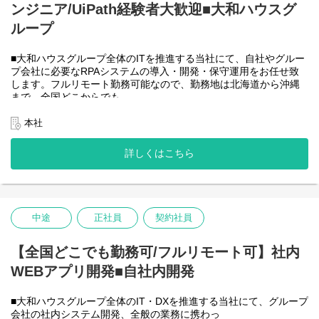
ンジニア/UiPath経験者大歓迎■大和ハウスグ
●AIチーム(４名)●
業務内容
ループ
・Microsoft Copilot を利用したエージェント運用・管理
・生成AIを用いたAIエージェントの設計・開発・改善
■大和ハウスグループ全体のITを推進する当社にて、自社やグルー
・Azureを利用したAIエージェント基盤の構築・連携
プ会社に必要なRPAシステムの導入・開発・保守運用をお任せ致
・AIエージェントの運用支援
します。フルリモート勤務可能なので、勤務地は北海道から沖縄
入社後は研修の後、チーム開発をベースにOJTを行いながら実案
まで、全国どこからでも
件に従事してもらう想定です。
働いていただけます。入社日以外の出社は基本的にないので、入
社後の勤務地は問いません。また、働く時間に制限もなく、月160
本社
＜クライアントは大和ハウスグループ全体＞
時間の勤務で、午前５時～２２時までの間であれば、自由な時間
出資は大和ハウス本体になりますが、売上好調かつDX推進の優先
に働いていただけます。業務を途中で中断したり、働く時間を調
度が高いため、投資を惜しむことはありません。
詳しくはこちら
整できるので、家事、育児、介護などとの両立も可能です。社員
潤沢なリソースのもと、最上流から変革を進めていくことが可能
が仕事をしやすい環境を整えることが一番の生産性向上につなが
です。
ると思っておりますのでフルフレックスです。
中途
正社員
契約社員
＜クライアントは大和ハウスグループ全体＞
大和ハウスグループ480社、グループ従業員数(正社員のみ)48,831
名の
【全国どこでも勤務可/フルリモート可】社内
全てに関わるシステムを担っています。
WEBアプリ開発■自社内開発
出資は大和ハウス本体になりますが、売上好調かつDX推進の優先
度が高いため、投資を惜しむことはありません。
潤沢なリソースのもと、最上流から変革を進めていくことが可能
■大和ハウスグループ全体のIT・DXを推進する当社にて、グループ
です。
会社の社内システム開発、全般の業務に携わっ