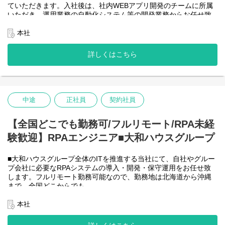
ていただきます。入社後は、社内WEBアプリ開発のチームに所属
＜詳細な業務例／基本的な技術仕様＞
いただき、運用業務の自動化システム等の開発業務からお任せ致
・RPAツールの導入、保守・運用
します。アジャイル開発で進めて頂きます。
業務ヒアリング、要件定義、基本設計、詳細設計、実装、テス
【将来的に】要件定義から設計、運用まで全般を行い、早い段階
本社
ト、リリースまで開発作業を一気通貫で担当していただきます。
で技術スペシャリストとして、技術面からメンバーを引っ張って
導入後はユーザーからの問い合わせ対応や不具合対応、RPA関連
いただく役割を期待しています。
詳しくはこちら
環境の運用・保守までをお任せします。
会社としてDX推進を進める中、AIを使って新たな価値を生む仕
使用ツール：
事、顧客向けシステムサービスの充実を図りたいと考えていま
-UiPath
す！
-VB.NET
-AI-OCR/DX Suite
＜クライアントは大和ハウスグループ全体＞
-MySQL など
中途
正社員
契約社員
大和ハウスグループ480社、グループ従業員数(正社員のみ)48,831
名の
全てに関わるシステムを担っています。
【全国どこでも勤務可/フルリモート/RPA未経
出資は大和ハウス本体になりますが、売上好調かつDX推進の優先
験歓迎】RPAエンジニア■大和ハウスグループ
度が高いため、
投資を惜しむことはありません。
潤沢なリソースのもと、最上流から変革を進めていくことが可能
■大和ハウスグループ全体のITを推進する当社にて、自社やグルー
です。
プ会社に必要なRPAシステムの導入・開発・保守運用をお任せ致
します。フルリモート勤務可能なので、勤務地は北海道から沖縄
＜詳細な業務例／基本的な技術仕様＞
まで、全国どこからでも
・ローコード開発
働いていただけます。入社日以外の出社は基本的にないので、入
ローコード開発プラットフォームを導入し、レガシー化した業務
社後の勤務地は問いません。また、働く時間に制限もなく、月160
本社
基幹システムの改善などに取り組んでいます。
時間の勤務で、午前5時～22時までの間であれば、自由な時間に働
-Outsystems
いていただけます。業務を途中で中断したり、働く時間を調整で