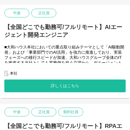
・HTML5 アプリケーション（JavaScript / jQuery / Vue.js）を用い
た管理会計システムのフロントエンド開発・保守
・CAP（Cloud Application Programming Model / Node.js）および
中途
正社員
OData を用いたデータアクセス・バックエンド開発・保守
・Node.js を用いたバックエンド開発・保守
【全国どこでも勤務可/フルリモート】AIエー
・SAP HANA SQL / Calculation View / Procedure によるデータモ
デリング・DB開発
ジェント開発エンジニア
■フルリモート勤務可能なので、勤務地は北海道から沖縄まで、全
国どこからでも働いていただけます。
■大和ハウス本社においての重点取り組みテーマとして「AI駆動開
入社日以外の出社は基本的にないので、入社後の勤務地は問いま
発」および「事業部門でのAI活用」を強力に推進しており、実装
せん。また、働く時間に制限もなく、月160時間の勤務で、午前5
フェーズへの移行スピードが加速、大和ハウスグループ全体のIT
時～22時までの間であれば、自由な時間に働いていただけます。
を推進する当社としても実務側を担う立場から、AIエージェント
業務を途中で中断したり、働く時間を調整できるので、家事、育
開発・運用を内製で安定的に推進できる体制を構築することを急
児、介護などとの両立も可能です。社員が仕事をしやすい環境を
務としチームの拡大を図っています。
本社
整えることが一番の生産性向上につながると思っておりますので
なお、フルリモート勤務可能なので、勤務地は北海道から沖縄ま
フルフレックスです。
で、日本全国どこからでも働いていただけます。
詳しくはこちら
入社日以外の出社は年１～４回程度なので、入社後の勤務地は国
内であれば問いません。
また、働く時間に制限もなく、月160時間の勤務で、午前５時～２
２時までの間であれば、自由な時間に働いていただけます。業務
を途中で中断したり、働く時間を調整できるので、家事、育児、
中途
正社員
契約社員
介護などとの両立も可能です。社員が仕事をしやすい環境を整え
ることが一番の生産性向上につながると思っておりますのでフル
【全国どこでも勤務可/フルリモート】RPAエ
フレックスです。