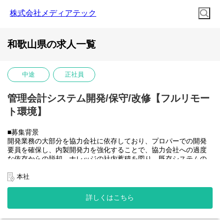
株式会社メディアテック
和歌山県の求人一覧
中途
正社員
管理会計システム開発/保守/改修【フルリモー
ト環境】
■募集背景
開発業務の大部分を協力会社に依存しており、プロパーでの開発
要員を確保し、内製開発力を強化することで、協力会社への過度
な依存からの脱却、ナレッジの社内蓄積を図り、既存システムの
開発体制を安定させたうえで将来的に社内のSAP開発需要にも対
応できるチームへと成長させていきたい。
本社
■業務内容
大和ハウスグループ全体のITを推進する当社にて、グループ会社
詳しくはこちら
(大和ハウス含)の社内システム開発、改修に携わって頂きます。
具体的には...