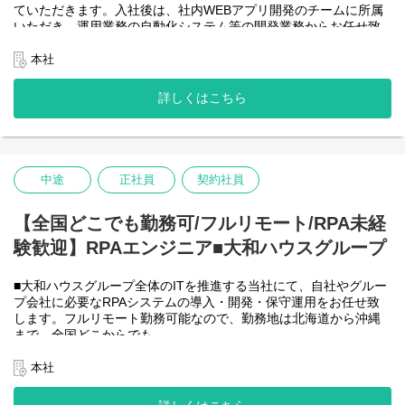
ていただきます。入社後は、社内WEBアプリ開発のチームに所属
＜詳細な業務例／基本的な技術仕様＞
いただき、運用業務の自動化システム等の開発業務からお任せ致
・RPAツールの導入、保守・運用
します。アジャイル開発で進めて頂きます。
業務ヒアリング、要件定義、基本設計、詳細設計、実装、テス
【将来的に】要件定義から設計、運用まで全般を行い、早い段階
本社
ト、リリースまで開発作業を一気通貫で担当していただきます。
で技術スペシャリストとして、技術面からメンバーを引っ張って
導入後はユーザーからの問い合わせ対応や不具合対応、RPA関連
いただく役割を期待しています。
詳しくはこちら
環境の運用・保守までをお任せします。
会社としてDX推進を進める中、AIを使って新たな価値を生む仕
使用ツール：
事、顧客向けシステムサービスの充実を図りたいと考えていま
-UiPath
す！
-VB.NET
-AI-OCR/DX Suite
＜クライアントは大和ハウスグループ全体＞
-MySQL など
中途
正社員
契約社員
大和ハウスグループ480社、グループ従業員数(正社員のみ)48,831
名の
全てに関わるシステムを担っています。
【全国どこでも勤務可/フルリモート/RPA未経
出資は大和ハウス本体になりますが、売上好調かつDX推進の優先
験歓迎】RPAエンジニア■大和ハウスグループ
度が高いため、
投資を惜しむことはありません。
潤沢なリソースのもと、最上流から変革を進めていくことが可能
■大和ハウスグループ全体のITを推進する当社にて、自社やグルー
です。
プ会社に必要なRPAシステムの導入・開発・保守運用をお任せ致
します。フルリモート勤務可能なので、勤務地は北海道から沖縄
＜詳細な業務例／基本的な技術仕様＞
まで、全国どこからでも
・ローコード開発
働いていただけます。入社日以外の出社は基本的にないので、入
ローコード開発プラットフォームを導入し、レガシー化した業務
社後の勤務地は問いません。また、働く時間に制限もなく、月160
本社
基幹システムの改善などに取り組んでいます。
時間の勤務で、午前5時～22時までの間であれば、自由な時間に働
-Outsystems
いていただけます。業務を途中で中断したり、働く時間を調整で