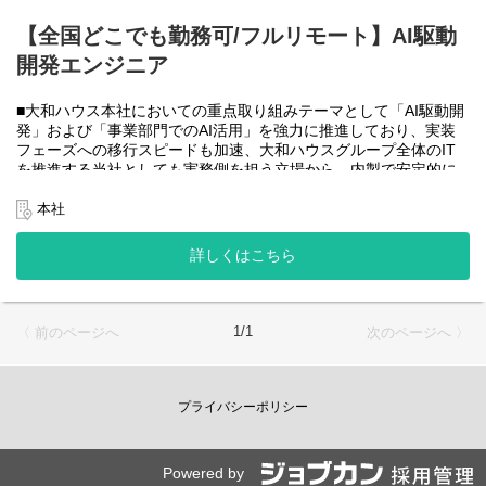
大和ハウスグループ全体のIT・DXを推進する当社にて、自社やグ
ループ会社に必要なRPA(UiPath)の導入・開発を一人一案件担当し
【全国どこでも勤務可/フルリモート】AI駆動
ていただきヒアリングからお任せします。
開発エンジニア
工期は短い物だと１カ月から長い物だと半年くらいの物が多いで
す。
■大和ハウス本社においての重点取り組みテーマとして「AI駆動開
・運用保守チーム(２名)
発」および「事業部門でのAI活用」を強力に推進しており、実装
大和ハウスグループ全体のIT・DXを推進する当社にて、自社やグ
フェーズへの移行スピードも加速、大和ハウスグループ全体のIT
ループ会社に導入したRPA(UiPath)の運用、保守、問い合わせ対応
を推進する当社としても実務側を担う立場から、内製で安定的に
をお任せします。
推進できる体制を構築することを急務としチームの拡大を図って
います。
本社
使用ツール：
なお、フルリモート勤務可能なので、勤務地は北海道から沖縄ま
-UiPath
で、日本全国どこからでも働いていただけます。
詳しくはこちら
-Power Automate
入社日以外の出社は年１～４回程度なので、入社後の勤務地は国
-AI-OCR
内であれば問いません。
-MySQL など
また、働く時間に制限もなく、月160時間の勤務で、午前５時～２
２時までの間であれば、自由な時間に働いていただけます。業務
＜クライアントは大和ハウスグループ全体＞
1/1
〈 前のページへ
次のページへ 〉
を途中で中断したり、働く時間を調整できるので、家事、育児、
大和ハウスグループ480社、グループ従業員数(正社員のみ)48,831
介護などとの両立も可能です。社員が仕事をしやすい環境を整え
名の
ることが一番の生産性向上につながると思っておりますのでフル
全てに関わるシステムを担っています。
フレックスです。
プライバシーポリシー
出資は大和ハウス本体になりますが、売上好調かつDX推進の優先
度が高いため、投資を惜しむことはありません。
●AIチーム(４名)●
潤沢なリソースのもと、最上流から変革を進めていくことが可能
業務内容
です。
Powered by
・SPA（Single Page Application）を中心としたWebアプリケーシ