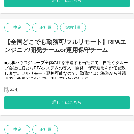
詳しくはこちら
-JavaScript
きるので、家事、育児、介護などとの両立も可能です。社員が仕
事をしやすい環境を整えることが一番の生産性向上につながると
思っておりますのでフルフレックスです。
中途
正社員
契約社員
＜クライアントは大和ハウスグループ全体＞
大和ハウスグループ480社、グループ従業員数(正社員のみ)48,831
名の
【全国どこでも勤務可/フルリモート】RPAエ
全てに関わるシステムを担っています。
ンジニア/開発チームor運用保守チーム
出資は大和ハウス本体になりますが、売上好調かつDX推進の優先
度が高いため、投資を惜しむことはありません。
潤沢なリソースのもと、最上流から変革を進めていくことが可能
■大和ハウスグループ全体のITを推進する当社にて、自社やグルー
です。
プ会社に必要なRPAシステムの導入・開発・保守運用をお任せ致
します。フルリモート勤務可能なので、勤務地は北海道から沖縄
＜詳細な業務例／基本的な技術仕様＞
まで、全国どこからでも働いていただけます。
・RPAツールの導入、保守・運用
入社日以外の出社は基本的にないので、入社後の勤務地は問いま
業務フローのヒアリングからRPAロボットが代替する要件定義、
せん。
本社
シナリオ作成をもとにした開発作業を担当いただきます。導入後
また、働く時間に制限もなく、月160時間の勤務で、午前５時～２
の不具合対応やバージョンアップなど、保守運用までをお任せし
２時までの間であれば、自由な時間に働いていただけます。業務
詳しくはこちら
ます。使用ツールの制約があり、1人で1案件を担当します。
を途中で中断したり、働く時間を調整できるので、家事、育児、
使用ツール：
介護などとの両立も可能です。社員が仕事をしやすい環境を整え
-UiPath
ることが一番の生産性向上につながると思っておりますのでフル
-VB.NET
フレックスです。
-AI-OCR/DX Suite
-MySQL など
中途
正社員
・開発チーム(６名)