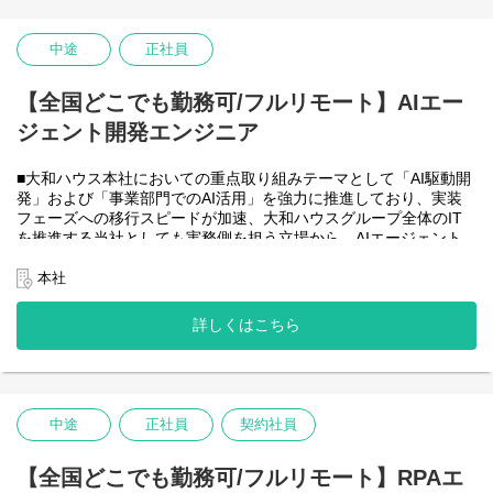
・HTML5 アプリケーション（JavaScript / jQuery / Vue.js）を用い
た管理会計システムのフロントエンド開発・保守
・CAP（Cloud Application Programming Model / Node.js）および
中途
正社員
OData を用いたデータアクセス・バックエンド開発・保守
・Node.js を用いたバックエンド開発・保守
【全国どこでも勤務可/フルリモート】AIエー
・SAP HANA SQL / Calculation View / Procedure によるデータモ
デリング・DB開発
ジェント開発エンジニア
■フルリモート勤務可能なので、勤務地は北海道から沖縄まで、全
国どこからでも働いていただけます。
■大和ハウス本社においての重点取り組みテーマとして「AI駆動開
入社日以外の出社は基本的にないので、入社後の勤務地は問いま
発」および「事業部門でのAI活用」を強力に推進しており、実装
せん。また、働く時間に制限もなく、月160時間の勤務で、午前5
フェーズへの移行スピードが加速、大和ハウスグループ全体のIT
時～22時までの間であれば、自由な時間に働いていただけます。
を推進する当社としても実務側を担う立場から、AIエージェント
業務を途中で中断したり、働く時間を調整できるので、家事、育
開発・運用を内製で安定的に推進できる体制を構築することを急
児、介護などとの両立も可能です。社員が仕事をしやすい環境を
務としチームの拡大を図っています。
本社
整えることが一番の生産性向上につながると思っておりますので
なお、フルリモート勤務可能なので、勤務地は北海道から沖縄ま
フルフレックスです。
で、日本全国どこからでも働いていただけます。
詳しくはこちら
入社日以外の出社は年１～４回程度なので、入社後の勤務地は国
内であれば問いません。
また、働く時間に制限もなく、月160時間の勤務で、午前５時～２
２時までの間であれば、自由な時間に働いていただけます。業務
を途中で中断したり、働く時間を調整できるので、家事、育児、
中途
正社員
契約社員
介護などとの両立も可能です。社員が仕事をしやすい環境を整え
ることが一番の生産性向上につながると思っておりますのでフル
【全国どこでも勤務可/フルリモート】RPAエ
フレックスです。