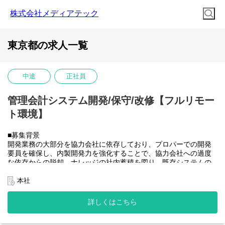
株式会社メディアテック
東京都の求人一覧
中途
正社員
管理会計システム開発/保守/改修【フルリモー
ト環境】
■募集背景
開発業務の大部分を協力会社に依存しており、プロパーでの開発
要員を確保し、内製開発力を強化することで、協力会社への過度
な依存からの脱却、ナレッジの社内蓄積を図り、既存システムの
開発体制を安定させたうえで将来的に社内のSAP開発需要にも対
応できるチームへと成長させていきたい。
本社
■業務内容
大和ハウスグループ全体のITを推進する当社にて、グループ会社
詳しくはこちら
(大和ハウス含)の社内システム開発、改修に携わって頂きます。
具体的には...