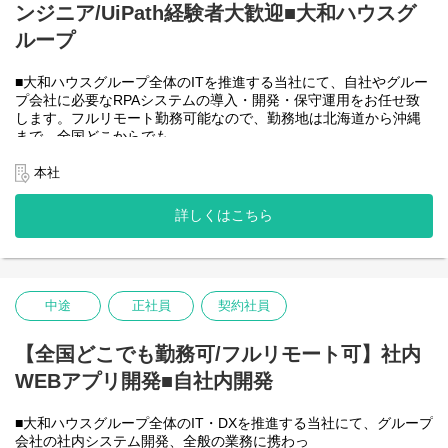
ンジニア/UiPath経験者大歓迎■大和ハウスグ
●AIチーム(４名)●
業務内容
ループ
・Microsoft Copilot を利用したエージェント運用・管理
・生成AIを用いたAIエージェントの設計・開発・改善
■大和ハウスグループ全体のITを推進する当社にて、自社やグルー
・Azureを利用したAIエージェント基盤の構築・連携
プ会社に必要なRPAシステムの導入・開発・保守運用をお任せ致
・AIエージェントの運用支援
します。フルリモート勤務可能なので、勤務地は北海道から沖縄
入社後は研修の後、チーム開発をベースにOJTを行いながら実案
まで、全国どこからでも
件に従事してもらう想定です。
働いていただけます。入社日以外の出社は基本的にないので、入
社後の勤務地は問いません。また、働く時間に制限もなく、月160
本社
＜クライアントは大和ハウスグループ全体＞
時間の勤務で、午前５時～２２時までの間であれば、自由な時間
出資は大和ハウス本体になりますが、売上好調かつDX推進の優先
に働いていただけます。業務を途中で中断したり、働く時間を調
度が高いため、投資を惜しむことはありません。
詳しくはこちら
整できるので、家事、育児、介護などとの両立も可能です。社員
潤沢なリソースのもと、最上流から変革を進めていくことが可能
が仕事をしやすい環境を整えることが一番の生産性向上につなが
です。
ると思っておりますのでフルフレックスです。
中途
正社員
契約社員
＜クライアントは大和ハウスグループ全体＞
大和ハウスグループ480社、グループ従業員数(正社員のみ)48,831
名の
【全国どこでも勤務可/フルリモート可】社内
全てに関わるシステムを担っています。
WEBアプリ開発■自社内開発
出資は大和ハウス本体になりますが、売上好調かつDX推進の優先
度が高いため、投資を惜しむことはありません。
潤沢なリソースのもと、最上流から変革を進めていくことが可能
■大和ハウスグループ全体のIT・DXを推進する当社にて、グループ
です。
会社の社内システム開発、全般の業務に携わっ