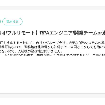
りますが、売上好調かつDX推進の優先度が高いため、投資を惜しむこと
上流から変革を進めていくことが可能です。
技術仕様＞
・運用
らRPAロボットが代替する要件定義、シナリオ作成をもとにした開発作
契約社員
ンアップなど、保守運用までをお任せします。使用ツールの制約があり、
可/フルリモート】RPAエンジニア/開発チームor
ITを推進する当社にて、自社やグループ会社に必要なRPAシステムの
勤務可能なので、勤務地は北海道から沖縄まで、全国どこからでも働い
にないので、入社後の勤務地は問いません。
く、月160時間の勤務で、午前５時～２２時までの間であれば、自由な
働く時間を調整できるので、家事、育児、介護などとの両立も可能です
性向上につながると思っておりますのでフルフレックスです。
・DXを推進する当社にて、自社やグループ会社に必要なRPA(UiPath
からお任せします。
ら長い物だと半年くらいの物が多いです。
・DXを推進する当社にて、自社やグループ会社に導入したRPA(UiPat