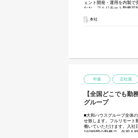
ェント開発・運用を内製で
なお、フルリモート勤務可
入社日以外の出社は年１～
また、働く時間に制限もな
本社
業務を途中で中断したり、
を整えることが一番の生産
●AIチーム(４名)●
業務内容
・Microsoft Copilo
・生成AIを用いたAIエー
・Azureを利用したAIエ
・AIエージェントの運用支
入社後は研修の後、チーム
中途
正社員
＜クライアントは大和ハウ
出資は大和ハウス本体にな
【全国どこでも勤務可
潤沢なリソースのもと、最
グループ
■大和ハウスグループ全体の
せ致します。フルリモート
働いていただけます。入社
160時間の勤務で、午前
間を調整できるので、家事