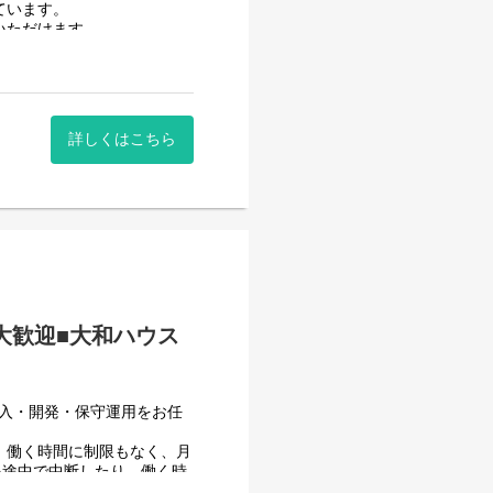
ています。
いただけます。
時間に働いていただけます。
。社員が仕事をしやすい環境
詳しくはこちら
はありません。
者大歓迎■大和ハウス
導入・開発・保守運用をお任
、働く時間に制限もなく、月
を途中で中断したり、働く時
えることが一番の生産性向上