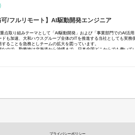
可/フルリモート】AI駆動開発エンジニア
重点取り組みテーマとして「AI駆動開発」および「事業部門でのAI活
スグループ全体＞
ードも加速、大和ハウスグループ全体のITを推進する当社としても実務
グループ従業員数(正社員のみ)48,831名の
築することを急務としチームの拡大を図っています。
っています。
能なので、勤務地は北海道から沖縄まで、日本全国どこからでも働いて
りますが、売上好調かつDX推進の優先度が高いため、投資を惜しむこと
４回程度なので、入社後の勤務地は国内であれば問いません。
上流から変革を進めていくことが可能です。
く、月160時間の勤務で、午前５時～２２時までの間であれば、自由な
働く時間を調整できるので、家事、育児、介護などとの両立も可能です
性向上につながると思っておりますのでフルフレックスです。
pplication）を中心としたWebアプリケーション開発
つつ、API設計・バックエンド実装への関与
支援AIを活用した実装・設計・レビュー
開発をベースにOJTを行いながら実案件に従事してもらう想定です。
スグループ全体＞
りますが、売上好調かつDX推進の優先度が高いため、投資を惜しむこと
上流から変革を進めていくことが可能です。
プライバシーポリシー