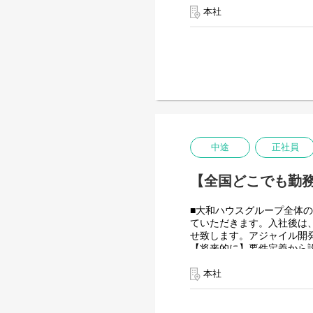
につながると思っておりま
本社
＜クライアントは大和ハウ
大和ハウスグループ480社、
全てに関わるシステムを担
出資は大和ハウス本体にな
潤沢なリソースのもと、最
＜詳細な業務例／基本的な
・RPAツールの導入、保守
業務ヒアリング、要件定義
中途
正社員
導入後はユーザーからの問
使用ツール：
【全国どこでも勤務
-UiPath
-VB.NET
-AI-OCR/DX Suite
■大和ハウスグループ全体の
-MySQL など
ていただきます。入社後は
せ致します。アジャイル開
【将来的に】要件定義から
ていただく役割を期待して
会社としてDX推進を進め
本社
す！
＜クライアントは大和ハウ