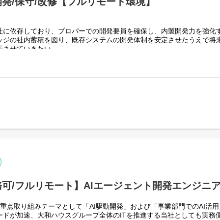
発/保守/改修【フルリモート環境】
社に依存しており、プロパーでの開発要員を確保し、内製開発力を強化
ッジの社内蓄積を図り、既存システムの開発体制を安定させたうえで将来
長させていきたい。
Tを推進する当社にて、グループ会社(大和ハウス含)の社内システム開
JavaScript / jQuery / Vue.js）を用いた管理会計システムのフロ
tion Programming Model / Node.js）および OData を用いたデ
クエンド開発・保守
ulation View / Procedure によるデータモデリング・DB開発
ので、勤務地は北海道から沖縄まで、全国どこからでも働いていただけ
にないので、入社後の勤務地は問いません。また、働く時間に制限もなく
あれば、自由な時間に働いていただけます。業務を途中で中断したり、働
立も可能です。社員が仕事をしやすい環境を整えることが一番の生産性
す。
可/フルリモート】AIエージェント開発エンジニ
重点取り組みテーマとして「AI駆動開発」および「事業部門でのAI活
ドが加速、大和ハウスグループ全体のITを推進する当社としても実務側