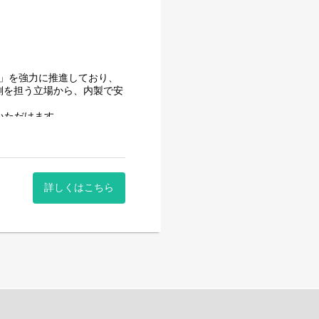
用」を強力に推進しており、
側を担う立場から、内製で安
いただけます。
はありません。
時間に働いていただけます。
。社員が仕事をしやすい環境
詳しくはこちら
はありません。