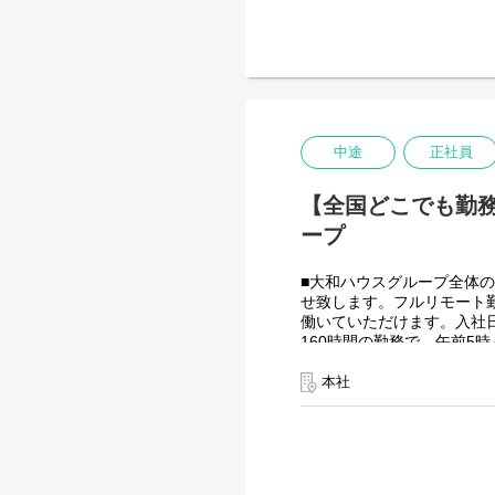
大和ハウスグループ480社、
全てに関わるシステムを担
出資は大和ハウス本体にな
投資を惜しむことはありま
潤沢なリソースのもと、最
＜詳細な業務例／基本的な
・ローコード開発
中途
正社員
ローコード開発プラットフ
-Outsystems
【全国どこでも勤務
-JavaScript
ープ
■大和ハウスグループ全体の
せ致します。フルリモート
働いていただけます。入社
160時間の勤務で、午前5
を調整できるので、家事、
つながると思っております
本社
＜クライアントは大和ハウ
大和ハウスグループ480社、
全てに関わるシステムを担