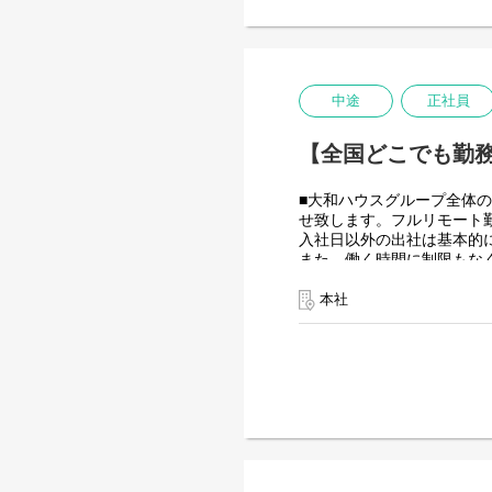
出資は大和ハウス本体にな
潤沢なリソースのもと、最
＜詳細な業務例／基本的な
・RPAツールの導入、保守
業務フローのヒアリングか
中途
正社員
後の不具合対応やバージョ
使用ツール：
【全国どこでも勤務
-UiPath
-VB.NET
-AI-OCR/DX Suite
■大和ハウスグループ全体の
-MySQL など
せ致します。フルリモート
入社日以外の出社は基本的
また、働く時間に制限もな
業務を途中で中断したり、
を整えることが一番の生産
本社
・開発チーム(６名)
大和ハウスグループ全体のIT
当していただきヒアリング
工期は短い物だと１カ月か
・運用保守チーム(２名)
大和ハウスグループ全体のIT
対応をお任せします。