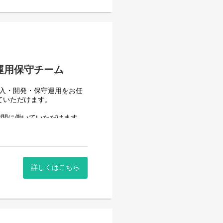
はありません。
業を担当いただきます。導入
1人で1案件を担当します。
運用保守チーム
導入・開発・保守運用をお任
ていただけます。
時間に働いていただけます。
。社員が仕事をしやすい環境
)の導入・開発を一人一案件担
詳しくはこちら
h)の運用、保守、問い合わせ