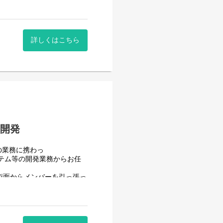
詳しくはこちら
はありません。
貫で担当していただきます。
ます。
内開発
の業務に携わっ
テム等の開発業務からお任
術面からメンバーを引っ張っ
充実を図りたいと考えていま