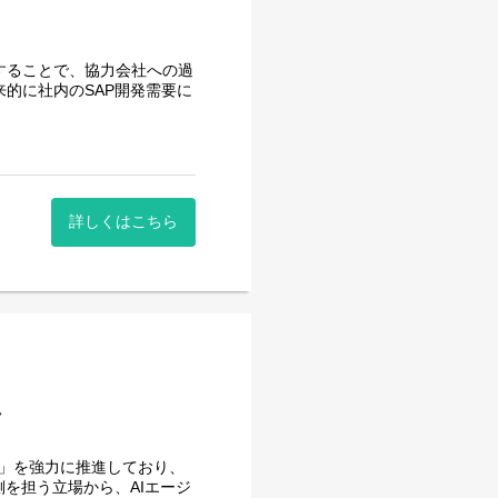
することで、協力会社への過
的に社内のSAP開発需要に
発、改修に携わって頂きま
ントエンド開発・保守
詳しくはこちら
ータアクセス・バックエンド開発・保守
ます。
、月160時間の勤務で、午
く時間を調整できるので、家
向上につながると思っており
ア
用」を強力に推進しており、
を担う立場から、AIエージ