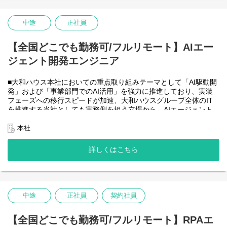
・HTML5 アプリケーション（JavaScript / jQuery / Vue.js）を用い
た管理会計システムのフロントエンド開発・保守
・CAP（Cloud Application Programming Model / Node.js）および
中途
正社員
OData を用いたデータアクセス・バックエンド開発・保守
・Node.js を用いたバックエンド開発・保守
【全国どこでも勤務可/フルリモート】AIエー
・SAP HANA SQL / Calculation View / Procedure によるデータモ
デリング・DB開発
ジェント開発エンジニア
■フルリモート勤務可能なので、勤務地は北海道から沖縄まで、全
国どこからでも働いていただけます。
■大和ハウス本社においての重点取り組みテーマとして「AI駆動開
入社日以外の出社は基本的にないので、入社後の勤務地は問いま
発」および「事業部門でのAI活用」を強力に推進しており、実装
せん。また、働く時間に制限もなく、月160時間の勤務で、午前5
フェーズへの移行スピードが加速、大和ハウスグループ全体のIT
時～22時までの間であれば、自由な時間に働いていただけます。
を推進する当社としても実務側を担う立場から、AIエージェント
業務を途中で中断したり、働く時間を調整できるので、家事、育
開発・運用を内製で安定的に推進できる体制を構築することを急
児、介護などとの両立も可能です。社員が仕事をしやすい環境を
務としチームの拡大を図っています。
本社
整えることが一番の生産性向上につながると思っておりますので
なお、フルリモート勤務可能なので、勤務地は北海道から沖縄ま
フルフレックスです。
で、日本全国どこからでも働いていただけます。
詳しくはこちら
入社日以外の出社は年１～４回程度なので、入社後の勤務地は国
内であれば問いません。
また、働く時間に制限もなく、月160時間の勤務で、午前５時～２
２時までの間であれば、自由な時間に働いていただけます。業務
を途中で中断したり、働く時間を調整できるので、家事、育児、
中途
正社員
契約社員
介護などとの両立も可能です。社員が仕事をしやすい環境を整え
ることが一番の生産性向上につながると思っておりますのでフル
【全国どこでも勤務可/フルリモート】RPAエ
フレックスです。