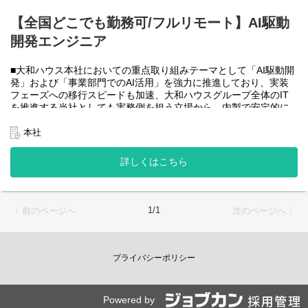
大和ハウスグループ全体のIT・DXを推進する当社にて、自社やグ
ループ会社に必要なRPA(UiPath)の導入・開発を一人一案件担当し
【全国どこでも勤務可/フルリモート】AI駆動
ていただきヒアリングからお任せします。
開発エンジニア
工期は短い物だと１カ月から長い物だと半年くらいの物が多いで
す。
■大和ハウス本社においての重点取り組みテーマとして「AI駆動開
・運用保守チーム(２名)
発」および「事業部門でのAI活用」を強力に推進しており、実装
大和ハウスグループ全体のIT・DXを推進する当社にて、自社やグ
フェーズへの移行スピードも加速、大和ハウスグループ全体のIT
ループ会社に導入したRPA(UiPath)の運用、保守、問い合わせ対応
を推進する当社としても実務側を担う立場から、内製で安定的に
をお任せします。
推進できる体制を構築することを急務としチームの拡大を図って
います。
本社
使用ツール：
なお、フルリモート勤務可能なので、勤務地は北海道から沖縄ま
-UiPath
で、日本全国どこからでも働いていただけます。
詳しくはこちら
-Power Automate
入社日以外の出社は年１～４回程度なので、入社後の勤務地は国
-AI-OCR
内であれば問いません。
-MySQL など
また、働く時間に制限もなく、月160時間の勤務で、午前５時～２
２時までの間であれば、自由な時間に働いていただけます。業務
＜クライアントは大和ハウスグループ全体＞
1/1
〈 前のページへ
次のページへ 〉
を途中で中断したり、働く時間を調整できるので、家事、育児、
大和ハウスグループ480社、グループ従業員数(正社員のみ)48,831
介護などとの両立も可能です。社員が仕事をしやすい環境を整え
名の
ることが一番の生産性向上につながると思っておりますのでフル
全てに関わるシステムを担っています。
フレックスです。
プライバシーポリシー
出資は大和ハウス本体になりますが、売上好調かつDX推進の優先
度が高いため、投資を惜しむことはありません。
●AIチーム(４名)●
潤沢なリソースのもと、最上流から変革を進めていくことが可能
業務内容
です。
Powered by
・SPA（Single Page Application）を中心としたWebアプリケーシ