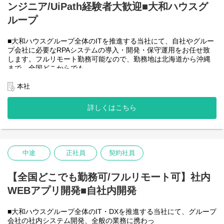
ンジニア/UiPath経験者大歓迎■大和ハウスグ
●AIチーム(４名)●
業務内容
ループ
・Microsoft Copilot を利用したエージェント運用・管理
・生成AIを用いたAIエージェントの設計・開発・改善
■大和ハウスグループ全体のITを推進する当社にて、自社やグルー
・Azureを利用したAIエージェント基盤の構築・連携
プ会社に必要なRPAシステムの導入・開発・保守運用をお任せ致
・AIエージェントの運用支援
します。フルリモート勤務可能なので、勤務地は北海道から沖縄
入社後は研修の後、チーム開発をベースにOJTを行いながら実案
まで、全国どこからでも
件に従事してもらう想定です。
働いていただけます。入社日以外の出社は基本的にないので、入
社後の勤務地は問いません。また、働く時間に制限もなく、月160
本社
＜クライアントは大和ハウスグループ全体＞
時間の勤務で、午前５時～２２時までの間であれば、自由な時間
出資は大和ハウス本体になりますが、売上好調かつDX推進の優先
に働いていただけます。業務を途中で中断したり、働く時間を調
度が高いため、投資を惜しむことはありません。
詳しくはこちら
整できるので、家事、育児、介護などとの両立も可能です。社員
潤沢なリソースのもと、最上流から変革を進めていくことが可能
が仕事をしやすい環境を整えることが一番の生産性向上につなが
です。
ると思っておりますのでフルフレックスです。
中途
正社員
契約社員
＜クライアントは大和ハウスグループ全体＞
大和ハウスグループ480社、グループ従業員数(正社員のみ)48,831
名の
【全国どこでも勤務可/フルリモート可】社内
全てに関わるシステムを担っています。
WEBアプリ開発■自社内開発
出資は大和ハウス本体になりますが、売上好調かつDX推進の優先
度が高いため、投資を惜しむことはありません。
潤沢なリソースのもと、最上流から変革を進めていくことが可能
■大和ハウスグループ全体のIT・DXを推進する当社にて、グループ
です。
会社の社内システム開発、全般の業務に携わっ