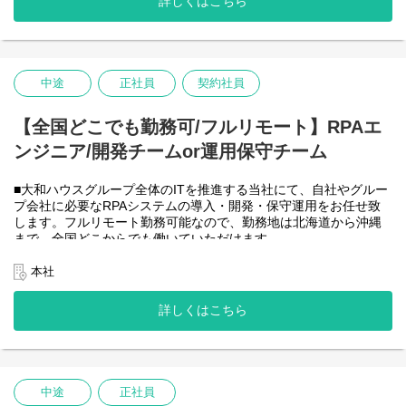
詳しくはこちら
-JavaScript
きるので、家事、育児、介護などとの両立も可能です。社員が仕
事をしやすい環境を整えることが一番の生産性向上につながると
思っておりますのでフルフレックスです。
中途
正社員
契約社員
＜クライアントは大和ハウスグループ全体＞
大和ハウスグループ480社、グループ従業員数(正社員のみ)48,831
名の
【全国どこでも勤務可/フルリモート】RPAエ
全てに関わるシステムを担っています。
ンジニア/開発チームor運用保守チーム
出資は大和ハウス本体になりますが、売上好調かつDX推進の優先
度が高いため、投資を惜しむことはありません。
潤沢なリソースのもと、最上流から変革を進めていくことが可能
■大和ハウスグループ全体のITを推進する当社にて、自社やグルー
です。
プ会社に必要なRPAシステムの導入・開発・保守運用をお任せ致
します。フルリモート勤務可能なので、勤務地は北海道から沖縄
＜詳細な業務例／基本的な技術仕様＞
まで、全国どこからでも働いていただけます。
・RPAツールの導入、保守・運用
入社日以外の出社は基本的にないので、入社後の勤務地は問いま
業務フローのヒアリングからRPAロボットが代替する要件定義、
せん。
本社
シナリオ作成をもとにした開発作業を担当いただきます。導入後
また、働く時間に制限もなく、月160時間の勤務で、午前５時～２
の不具合対応やバージョンアップなど、保守運用までをお任せし
２時までの間であれば、自由な時間に働いていただけます。業務
詳しくはこちら
ます。使用ツールの制約があり、1人で1案件を担当します。
を途中で中断したり、働く時間を調整できるので、家事、育児、
使用ツール：
介護などとの両立も可能です。社員が仕事をしやすい環境を整え
-UiPath
ることが一番の生産性向上につながると思っておりますのでフル
-VB.NET
フレックスです。
-AI-OCR/DX Suite
-MySQL など
中途
正社員
・開発チーム(６名)