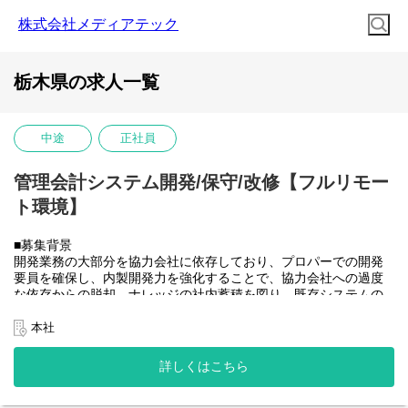
株式会社メディアテック
栃木県の求人一覧
中途
正社員
管理会計システム開発/保守/改修【フルリモー
ト環境】
■募集背景
開発業務の大部分を協力会社に依存しており、プロパーでの開発
要員を確保し、内製開発力を強化することで、協力会社への過度
な依存からの脱却、ナレッジの社内蓄積を図り、既存システムの
開発体制を安定させたうえで将来的に社内のSAP開発需要にも対
応できるチームへと成長させていきたい。
本社
■業務内容
大和ハウスグループ全体のITを推進する当社にて、グループ会社
詳しくはこちら
(大和ハウス含)の社内システム開発、改修に携わって頂きます。
具体的には...