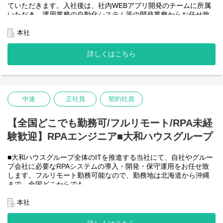
ていただきます。入社後は、社内WEBアプリ開発のチームに所属
＜詳細な業務例／基本的な技術仕様＞
いただき、運用業務の自動化システム等の開発業務からお任せ致
・RPAツールの導入、保守・運用
します。アジャイル開発で進めて頂きます。
業務ヒアリング、要件定義、基本設計、詳細設計、実装、テス
【将来的に】要件定義から設計、運用まで全般を行い、早い段階
本社
ト、リリースまで開発作業を一気通貫で担当していただきます。
で技術スペシャリストとして、技術面からメンバーを引っ張って
導入後はユーザーからの問い合わせ対応や不具合対応、RPA関連
いただく役割を期待しています。
詳しくはこちら
環境の運用・保守までをお任せします。
会社としてDX推進を進める中、AIを使って新たな価値を生む仕
使用ツール：
事、顧客向けシステムサービスの充実を図りたいと考えていま
-UiPath
す！
-VB.NET
-AI-OCR/DX Suite
＜クライアントは大和ハウスグループ全体＞
-MySQL など
中途
正社員
契約社員
大和ハウスグループ480社、グループ従業員数(正社員のみ)48,831
名の
全てに関わるシステムを担っています。
【全国どこでも勤務可/フルリモート/RPA未経
出資は大和ハウス本体になりますが、売上好調かつDX推進の優先
験歓迎】RPAエンジニア■大和ハウスグループ
度が高いため、
投資を惜しむことはありません。
潤沢なリソースのもと、最上流から変革を進めていくことが可能
■大和ハウスグループ全体のITを推進する当社にて、自社やグルー
です。
プ会社に必要なRPAシステムの導入・開発・保守運用をお任せ致
します。フルリモート勤務可能なので、勤務地は北海道から沖縄
＜詳細な業務例／基本的な技術仕様＞
まで、全国どこからでも
・ローコード開発
働いていただけます。入社日以外の出社は基本的にないので、入
ローコード開発プラットフォームを導入し、レガシー化した業務
社後の勤務地は問いません。また、働く時間に制限もなく、月160
本社
基幹システムの改善などに取り組んでいます。
時間の勤務で、午前5時～22時までの間であれば、自由な時間に働
-Outsystems
いていただけます。業務を途中で中断したり、働く時間を調整で