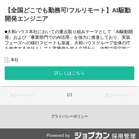
大和ハウスグループ全体のIT・DXを推進する当社にて、自社やグ
ループ会社に必要なRPA(UiPath)の導入・開発を一人一案件担当し
【全国どこでも勤務可/フルリモート】AI駆動
ていただきヒアリングからお任せします。
開発エンジニア
工期は短い物だと１カ月から長い物だと半年くらいの物が多いで
す。
■大和ハウス本社においての重点取り組みテーマとして「AI駆動開
・運用保守チーム(２名)
発」および「事業部門でのAI活用」を強力に推進しており、実装
大和ハウスグループ全体のIT・DXを推進する当社にて、自社やグ
フェーズへの移行スピードも加速、大和ハウスグループ全体のIT
ループ会社に導入したRPA(UiPath)の運用、保守、問い合わせ対応
を推進する当社としても実務側を担う立場から、内製で安定的に
をお任せします。
推進できる体制を構築することを急務としチームの拡大を図って
います。
本社
使用ツール：
なお、フルリモート勤務可能なので、勤務地は北海道から沖縄ま
-UiPath
で、日本全国どこからでも働いていただけます。
詳しくはこちら
-Power Automate
入社日以外の出社は年１～４回程度なので、入社後の勤務地は国
-AI-OCR
内であれば問いません。
-MySQL など
また、働く時間に制限もなく、月160時間の勤務で、午前５時～２
２時までの間であれば、自由な時間に働いていただけます。業務
＜クライアントは大和ハウスグループ全体＞
1/1
〈 前のページへ
次のページへ 〉
を途中で中断したり、働く時間を調整できるので、家事、育児、
大和ハウスグループ480社、グループ従業員数(正社員のみ)48,831
介護などとの両立も可能です。社員が仕事をしやすい環境を整え
名の
ることが一番の生産性向上につながると思っておりますのでフル
全てに関わるシステムを担っています。
フレックスです。
プライバシーポリシー
出資は大和ハウス本体になりますが、売上好調かつDX推進の優先
度が高いため、投資を惜しむことはありません。
●AIチーム(４名)●
潤沢なリソースのもと、最上流から変革を進めていくことが可能
業務内容
です。
Powered by
・SPA（Single Page Application）を中心としたWebアプリケーシ