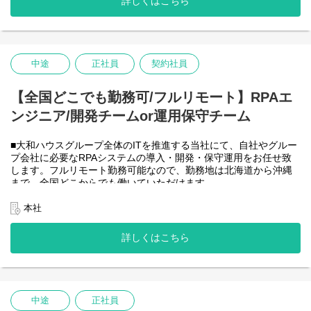
詳しくはこちら
-JavaScript
きるので、家事、育児、介護などとの両立も可能です。社員が仕
事をしやすい環境を整えることが一番の生産性向上につながると
思っておりますのでフルフレックスです。
中途
正社員
契約社員
＜クライアントは大和ハウスグループ全体＞
大和ハウスグループ480社、グループ従業員数(正社員のみ)48,831
名の
【全国どこでも勤務可/フルリモート】RPAエ
全てに関わるシステムを担っています。
ンジニア/開発チームor運用保守チーム
出資は大和ハウス本体になりますが、売上好調かつDX推進の優先
度が高いため、投資を惜しむことはありません。
潤沢なリソースのもと、最上流から変革を進めていくことが可能
■大和ハウスグループ全体のITを推進する当社にて、自社やグルー
です。
プ会社に必要なRPAシステムの導入・開発・保守運用をお任せ致
します。フルリモート勤務可能なので、勤務地は北海道から沖縄
＜詳細な業務例／基本的な技術仕様＞
まで、全国どこからでも働いていただけます。
・RPAツールの導入、保守・運用
入社日以外の出社は基本的にないので、入社後の勤務地は問いま
業務フローのヒアリングからRPAロボットが代替する要件定義、
せん。
本社
シナリオ作成をもとにした開発作業を担当いただきます。導入後
また、働く時間に制限もなく、月160時間の勤務で、午前５時～２
の不具合対応やバージョンアップなど、保守運用までをお任せし
２時までの間であれば、自由な時間に働いていただけます。業務
詳しくはこちら
ます。使用ツールの制約があり、1人で1案件を担当します。
を途中で中断したり、働く時間を調整できるので、家事、育児、
使用ツール：
介護などとの両立も可能です。社員が仕事をしやすい環境を整え
-UiPath
ることが一番の生産性向上につながると思っておりますのでフル
-VB.NET
フレックスです。
-AI-OCR/DX Suite
-MySQL など
中途
正社員
・開発チーム(６名)