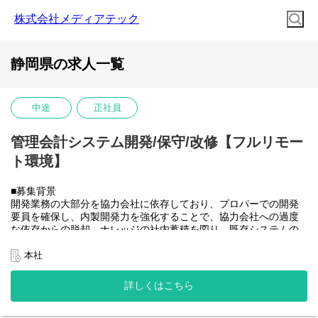
株式会社メディアテック
静岡県の求人一覧
中途
正社員
管理会計システム開発/保守/改修【フルリモー
ト環境】
■募集背景
開発業務の大部分を協力会社に依存しており、プロパーでの開発
要員を確保し、内製開発力を強化することで、協力会社への過度
な依存からの脱却、ナレッジの社内蓄積を図り、既存システムの
開発体制を安定させたうえで将来的に社内のSAP開発需要にも対
応できるチームへと成長させていきたい。
本社
■業務内容
大和ハウスグループ全体のITを推進する当社にて、グループ会社
詳しくはこちら
(大和ハウス含)の社内システム開発、改修に携わって頂きます。
具体的には...