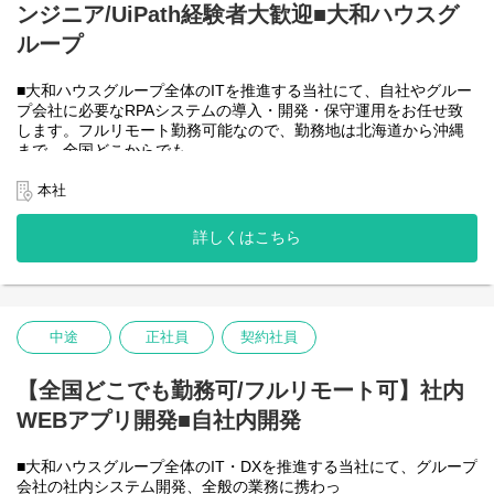
ンジニア/UiPath経験者大歓迎■大和ハウスグ
●AIチーム(４名)●
業務内容
ループ
・Microsoft Copilot を利用したエージェント運用・管理
・生成AIを用いたAIエージェントの設計・開発・改善
■大和ハウスグループ全体のITを推進する当社にて、自社やグルー
・Azureを利用したAIエージェント基盤の構築・連携
プ会社に必要なRPAシステムの導入・開発・保守運用をお任せ致
・AIエージェントの運用支援
します。フルリモート勤務可能なので、勤務地は北海道から沖縄
入社後は研修の後、チーム開発をベースにOJTを行いながら実案
まで、全国どこからでも
件に従事してもらう想定です。
働いていただけます。入社日以外の出社は基本的にないので、入
社後の勤務地は問いません。また、働く時間に制限もなく、月160
本社
＜クライアントは大和ハウスグループ全体＞
時間の勤務で、午前５時～２２時までの間であれば、自由な時間
出資は大和ハウス本体になりますが、売上好調かつDX推進の優先
に働いていただけます。業務を途中で中断したり、働く時間を調
度が高いため、投資を惜しむことはありません。
詳しくはこちら
整できるので、家事、育児、介護などとの両立も可能です。社員
潤沢なリソースのもと、最上流から変革を進めていくことが可能
が仕事をしやすい環境を整えることが一番の生産性向上につなが
です。
ると思っておりますのでフルフレックスです。
中途
正社員
契約社員
＜クライアントは大和ハウスグループ全体＞
大和ハウスグループ480社、グループ従業員数(正社員のみ)48,831
名の
【全国どこでも勤務可/フルリモート可】社内
全てに関わるシステムを担っています。
WEBアプリ開発■自社内開発
出資は大和ハウス本体になりますが、売上好調かつDX推進の優先
度が高いため、投資を惜しむことはありません。
潤沢なリソースのもと、最上流から変革を進めていくことが可能
■大和ハウスグループ全体のIT・DXを推進する当社にて、グループ
です。
会社の社内システム開発、全般の業務に携わっ