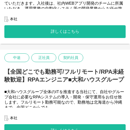
ていただきます。入社後は、社内WEBアプリ開発のチームに所属
＜詳細な業務例／基本的な技術仕様＞
いただき、運用業務の自動化システム等の開発業務からお任せ致
・RPAツールの導入、保守・運用
します。アジャイル開発で進めて頂きます。
業務ヒアリング、要件定義、基本設計、詳細設計、実装、テス
【将来的に】要件定義から設計、運用まで全般を行い、早い段階
本社
ト、リリースまで開発作業を一気通貫で担当していただきます。
で技術スペシャリストとして、技術面からメンバーを引っ張って
導入後はユーザーからの問い合わせ対応や不具合対応、RPA関連
いただく役割を期待しています。
詳しくはこちら
環境の運用・保守までをお任せします。
会社としてDX推進を進める中、AIを使って新たな価値を生む仕
使用ツール：
事、顧客向けシステムサービスの充実を図りたいと考えていま
-UiPath
す！
-VB.NET
-AI-OCR/DX Suite
＜クライアントは大和ハウスグループ全体＞
-MySQL など
中途
正社員
契約社員
大和ハウスグループ480社、グループ従業員数(正社員のみ)48,831
名の
全てに関わるシステムを担っています。
【全国どこでも勤務可/フルリモート/RPA未経
出資は大和ハウス本体になりますが、売上好調かつDX推進の優先
験歓迎】RPAエンジニア■大和ハウスグループ
度が高いため、
投資を惜しむことはありません。
潤沢なリソースのもと、最上流から変革を進めていくことが可能
■大和ハウスグループ全体のITを推進する当社にて、自社やグルー
です。
プ会社に必要なRPAシステムの導入・開発・保守運用をお任せ致
します。フルリモート勤務可能なので、勤務地は北海道から沖縄
＜詳細な業務例／基本的な技術仕様＞
まで、全国どこからでも
・ローコード開発
働いていただけます。入社日以外の出社は基本的にないので、入
ローコード開発プラットフォームを導入し、レガシー化した業務
社後の勤務地は問いません。また、働く時間に制限もなく、月160
本社
基幹システムの改善などに取り組んでいます。
時間の勤務で、午前5時～22時までの間であれば、自由な時間に働
-Outsystems
いていただけます。業務を途中で中断したり、働く時間を調整で