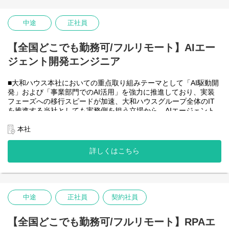
・HTML5 アプリケーション（JavaScript / jQuery / Vue.js）を用い
た管理会計システムのフロントエンド開発・保守
・CAP（Cloud Application Programming Model / Node.js）および
中途
正社員
OData を用いたデータアクセス・バックエンド開発・保守
・Node.js を用いたバックエンド開発・保守
【全国どこでも勤務可/フルリモート】AIエー
・SAP HANA SQL / Calculation View / Procedure によるデータモ
デリング・DB開発
ジェント開発エンジニア
■フルリモート勤務可能なので、勤務地は北海道から沖縄まで、全
国どこからでも働いていただけます。
■大和ハウス本社においての重点取り組みテーマとして「AI駆動開
入社日以外の出社は基本的にないので、入社後の勤務地は問いま
発」および「事業部門でのAI活用」を強力に推進しており、実装
せん。また、働く時間に制限もなく、月160時間の勤務で、午前5
フェーズへの移行スピードが加速、大和ハウスグループ全体のIT
時～22時までの間であれば、自由な時間に働いていただけます。
を推進する当社としても実務側を担う立場から、AIエージェント
業務を途中で中断したり、働く時間を調整できるので、家事、育
開発・運用を内製で安定的に推進できる体制を構築することを急
児、介護などとの両立も可能です。社員が仕事をしやすい環境を
務としチームの拡大を図っています。
本社
整えることが一番の生産性向上につながると思っておりますので
なお、フルリモート勤務可能なので、勤務地は北海道から沖縄ま
フルフレックスです。
で、日本全国どこからでも働いていただけます。
詳しくはこちら
入社日以外の出社は年１～４回程度なので、入社後の勤務地は国
内であれば問いません。
また、働く時間に制限もなく、月160時間の勤務で、午前５時～２
２時までの間であれば、自由な時間に働いていただけます。業務
を途中で中断したり、働く時間を調整できるので、家事、育児、
中途
正社員
契約社員
介護などとの両立も可能です。社員が仕事をしやすい環境を整え
ることが一番の生産性向上につながると思っておりますのでフル
【全国どこでも勤務可/フルリモート】RPAエ
フレックスです。