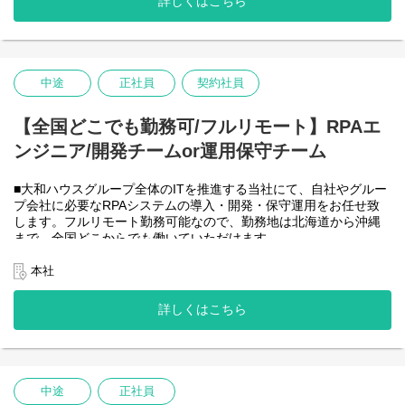
詳しくはこちら
-JavaScript
きるので、家事、育児、介護などとの両立も可能です。社員が仕
事をしやすい環境を整えることが一番の生産性向上につながると
思っておりますのでフルフレックスです。
中途
正社員
契約社員
＜クライアントは大和ハウスグループ全体＞
大和ハウスグループ480社、グループ従業員数(正社員のみ)48,831
名の
【全国どこでも勤務可/フルリモート】RPAエ
全てに関わるシステムを担っています。
ンジニア/開発チームor運用保守チーム
出資は大和ハウス本体になりますが、売上好調かつDX推進の優先
度が高いため、投資を惜しむことはありません。
潤沢なリソースのもと、最上流から変革を進めていくことが可能
■大和ハウスグループ全体のITを推進する当社にて、自社やグルー
です。
プ会社に必要なRPAシステムの導入・開発・保守運用をお任せ致
します。フルリモート勤務可能なので、勤務地は北海道から沖縄
＜詳細な業務例／基本的な技術仕様＞
まで、全国どこからでも働いていただけます。
・RPAツールの導入、保守・運用
入社日以外の出社は基本的にないので、入社後の勤務地は問いま
業務フローのヒアリングからRPAロボットが代替する要件定義、
せん。
本社
シナリオ作成をもとにした開発作業を担当いただきます。導入後
また、働く時間に制限もなく、月160時間の勤務で、午前５時～２
の不具合対応やバージョンアップなど、保守運用までをお任せし
２時までの間であれば、自由な時間に働いていただけます。業務
詳しくはこちら
ます。使用ツールの制約があり、1人で1案件を担当します。
を途中で中断したり、働く時間を調整できるので、家事、育児、
使用ツール：
介護などとの両立も可能です。社員が仕事をしやすい環境を整え
-UiPath
ることが一番の生産性向上につながると思っておりますのでフル
-VB.NET
フレックスです。
-AI-OCR/DX Suite
-MySQL など
中途
正社員
・開発チーム(６名)