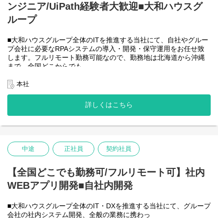
ンジニア/UiPath経験者大歓迎■大和ハウスグ
●AIチーム(４名)●
業務内容
ループ
・Microsoft Copilot を利用したエージェント運用・管理
・生成AIを用いたAIエージェントの設計・開発・改善
■大和ハウスグループ全体のITを推進する当社にて、自社やグルー
・Azureを利用したAIエージェント基盤の構築・連携
プ会社に必要なRPAシステムの導入・開発・保守運用をお任せ致
・AIエージェントの運用支援
します。フルリモート勤務可能なので、勤務地は北海道から沖縄
入社後は研修の後、チーム開発をベースにOJTを行いながら実案
まで、全国どこからでも
件に従事してもらう想定です。
働いていただけます。入社日以外の出社は基本的にないので、入
社後の勤務地は問いません。また、働く時間に制限もなく、月160
本社
＜クライアントは大和ハウスグループ全体＞
時間の勤務で、午前５時～２２時までの間であれば、自由な時間
出資は大和ハウス本体になりますが、売上好調かつDX推進の優先
に働いていただけます。業務を途中で中断したり、働く時間を調
度が高いため、投資を惜しむことはありません。
詳しくはこちら
整できるので、家事、育児、介護などとの両立も可能です。社員
潤沢なリソースのもと、最上流から変革を進めていくことが可能
が仕事をしやすい環境を整えることが一番の生産性向上につなが
です。
ると思っておりますのでフルフレックスです。
中途
正社員
契約社員
＜クライアントは大和ハウスグループ全体＞
大和ハウスグループ480社、グループ従業員数(正社員のみ)48,831
名の
【全国どこでも勤務可/フルリモート可】社内
全てに関わるシステムを担っています。
WEBアプリ開発■自社内開発
出資は大和ハウス本体になりますが、売上好調かつDX推進の優先
度が高いため、投資を惜しむことはありません。
潤沢なリソースのもと、最上流から変革を進めていくことが可能
■大和ハウスグループ全体のIT・DXを推進する当社にて、グループ
です。
会社の社内システム開発、全般の業務に携わっ