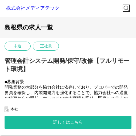
株式会社メディアテック
島根県の求人一覧
中途
正社員
管理会計システム開発/保守/改修【フルリモー
ト環境】
■募集背景
開発業務の大部分を協力会社に依存しており、プロパーでの開発
要員を確保し、内製開発力を強化することで、協力会社への過度
な依存からの脱却、ナレッジの社内蓄積を図り、既存システムの
開発体制を安定させたうえで将来的に社内のSAP開発需要にも対
応できるチームへと成長させていきたい。
本社
■業務内容
大和ハウスグループ全体のITを推進する当社にて、グループ会社
詳しくはこちら
(大和ハウス含)の社内システム開発、改修に携わって頂きます。
具体的には...