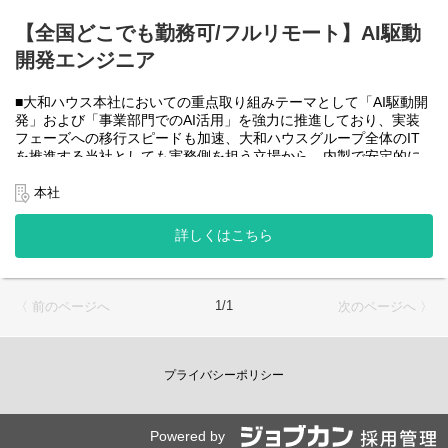
大和ハウスグループ全体のIT・DXを推進する当社にて、自社やグ
ループ会社に必要なRPA(UiPath)の導入・開発を一人一案件担当し
【全国どこでも勤務可/フルリモート】AI駆動
ていただきヒアリングからお任せします。
開発エンジニア
工期は短い物だと１カ月から長い物だと半年くらいの物が多いで
す。
■大和ハウス本社においての重点取り組みテーマとして「AI駆動開
・運用保守チーム(２名)
発」および「事業部門でのAI活用」を強力に推進しており、実装
大和ハウスグループ全体のIT・DXを推進する当社にて、自社やグ
フェーズへの移行スピードも加速、大和ハウスグループ全体のIT
ループ会社に導入したRPA(UiPath)の運用、保守、問い合わせ対応
を推進する当社としても実務側を担う立場から、内製で安定的に
をお任せします。
推進できる体制を構築することを急務としチームの拡大を図って
います。
本社
使用ツール：
なお、フルリモート勤務可能なので、勤務地は北海道から沖縄ま
-UiPath
で、日本全国どこからでも働いていただけます。
詳しくはこちら
-Power Automate
入社日以外の出社は年１～４回程度なので、入社後の勤務地は国
-AI-OCR
内であれば問いません。
-MySQL など
また、働く時間に制限もなく、月160時間の勤務で、午前５時～２
２時までの間であれば、自由な時間に働いていただけます。業務
＜クライアントは大和ハウスグループ全体＞
1/1
〈 前のページへ
次のページへ 〉
を途中で中断したり、働く時間を調整できるので、家事、育児、
大和ハウスグループ480社、グループ従業員数(正社員のみ)48,831
介護などとの両立も可能です。社員が仕事をしやすい環境を整え
名の
ることが一番の生産性向上につながると思っておりますのでフル
全てに関わるシステムを担っています。
フレックスです。
プライバシーポリシー
出資は大和ハウス本体になりますが、売上好調かつDX推進の優先
度が高いため、投資を惜しむことはありません。
●AIチーム(４名)●
潤沢なリソースのもと、最上流から変革を進めていくことが可能
業務内容
です。
Powered by
・SPA（Single Page Application）を中心としたWebアプリケーシ