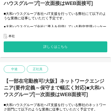
ハウスグループ[一次面接はWEB面接可]
●AIチーム(４名)●
業務内容
・Microsoft Copilot を利用したエージェント運用・管理
■大和ハウスグループ各社へIT支援を行っている弊社にて以下のよ
・生成AIを用いたAIエージェントの設計・開発・改善
うな業務に従事していただく予定です。
・Azureを利用したAIエージェント基盤の構築・連携
●大和ハウスグループ全社に導入を目指している勤怠管理パッケー
・AIエージェントの運用支援
ジシステムの展開をプロジェクトメンバーとして遂行
入社後は研修の後、チーム開発をベースにOJTを行いながら実案
→導入フェーズ※毎週お客さんとの定例会議、使用する資料の作
件に従事してもらう想定です。
本社
成、改善提案データ移行→実装(パラメータ調整等含)から運用保守
＜クライアントは大和ハウスグループ全体＞
まで対応
詳しくはこちら
出資は大和ハウス本体になりますが、売上好調かつDX推進の優先
●各フェーズでのベンダーとの進捗管理等
度が高いため、投資を惜しむことはありません。
●その他の総務・人事系システムの構築・運用保守作業をプロジェ
潤沢なリソースのもと、最上流から変革を進めていくことが可能
クトメンバーとして遂行
です。
●契約手続き、ベンダー発注作業等の事務処理
●業務時間内でのチーム改善活動→プロセス整備、ワークショップ
中途
正社員
等
【一部在宅勤務可/大阪】ネットワークエンジ
入社後のイメージ(ご経験により多少変更の可能性有)
ニア(要件定義～保守まで幅広く対応)■大和ハ
(入社後～３年程度）
ウスグループ[一次面接はWEB面接可]
リシテア展開案件、もしくは他の総務・人事系システム構築のメ
ンバーとして業務遂行。
■大和ハウスグループ各社へIT支援を行っている弊社のネットワー
(３～５年後)
ク部門にて以下のような業務に従事していただく予定です。
プロジェクトリーダーの立場で案件を複数経験していただいてい