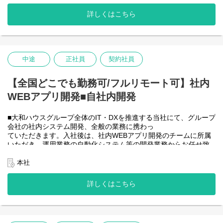
時間の勤務で、午前５時～２２時までの間であれば、自由な時間
その他
に働いていただけます。業務を途中で中断したり、働く時間を調
●請求書処理、原価管理
詳しくはこちら
整できるので、家事、育児、介護などとの両立も可能です。社員
が仕事をしやすい環境を整えることが一番の生産性向上につなが
＜クライアントは大和ハウスグループ全体＞
ると思っておりますのでフルフレックスです。
大和ハウスグループ480社、グループ従業員数(正社員のみ)48,831
名の
中途
正社員
契約社員
＜クライアントは大和ハウスグループ全体＞
全てに関わるシステムを担っています。
大和ハウスグループ480社、グループ従業員数(正社員のみ)48,831
出資は大和ハウス本体になりますが、売上好調かつDX推進の優先
名の
【全国どこでも勤務可/フルリモート可】社内
度が高いため、投資を惜しむことはありません。
全てに関わるシステムを担っています。
WEBアプリ開発■自社内開発
出資は大和ハウス本体になりますが、売上好調かつDX推進の優先
度が高いため、投資を惜しむことはありません。
潤沢なリソースのもと、最上流から変革を進めていくことが可能
■大和ハウスグループ全体のIT・DXを推進する当社にて、グループ
です。
会社の社内システム開発、全般の業務に携わっ
ていただきます。入社後は、社内WEBアプリ開発のチームに所属
＜詳細な業務例／基本的な技術仕様＞
いただき、運用業務の自動化システム等の開発業務からお任せ致
・RPAツールの導入、保守・運用
します。アジャイル開発で進めて頂きます。
業務ヒアリング、要件定義、基本設計、詳細設計、実装、テス
【将来的に】要件定義から設計、運用まで全般を行い、早い段階
本社
ト、リリースまで開発作業を一気通貫で担当していただきます。
で技術スペシャリストとして、技術面からメンバーを引っ張って
導入後はユーザーからの問い合わせ対応や不具合対応、RPA関連
いただく役割を期待しています。
詳しくはこちら
環境の運用・保守までをお任せします。
会社としてDX推進を進める中、AIを使って新たな価値を生む仕
使用ツール：
事、顧客向けシステムサービスの充実を図りたいと考えていま
-UiPath
す！
-VB.NET
-AI-OCR/DX Suite