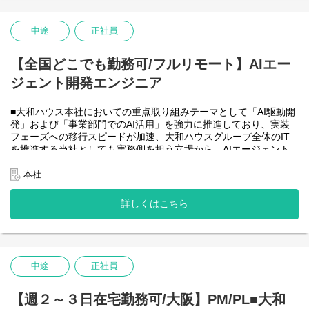
・HTML5 アプリケーション（JavaScript / jQuery / Vue.js）を用い
た管理会計システムのフロントエンド開発・保守
・CAP（Cloud Application Programming Model / Node.js）および
中途
正社員
OData を用いたデータアクセス・バックエンド開発・保守
・Node.js を用いたバックエンド開発・保守
【全国どこでも勤務可/フルリモート】AIエー
・SAP HANA SQL / Calculation View / Procedure によるデータモ
デリング・DB開発
ジェント開発エンジニア
■フルリモート勤務可能なので、勤務地は北海道から沖縄まで、全
国どこからでも働いていただけます。
■大和ハウス本社においての重点取り組みテーマとして「AI駆動開
入社日以外の出社は基本的にないので、入社後の勤務地は問いま
発」および「事業部門でのAI活用」を強力に推進しており、実装
せん。また、働く時間に制限もなく、月160時間の勤務で、午前5
フェーズへの移行スピードが加速、大和ハウスグループ全体のIT
時～22時までの間であれば、自由な時間に働いていただけます。
を推進する当社としても実務側を担う立場から、AIエージェント
業務を途中で中断したり、働く時間を調整できるので、家事、育
開発・運用を内製で安定的に推進できる体制を構築することを急
児、介護などとの両立も可能です。社員が仕事をしやすい環境を
務としチームの拡大を図っています。
本社
整えることが一番の生産性向上につながると思っておりますので
なお、フルリモート勤務可能なので、勤務地は北海道から沖縄ま
フルフレックスです。
で、日本全国どこからでも働いていただけます。
詳しくはこちら
入社日以外の出社は年１～４回程度なので、入社後の勤務地は国
内であれば問いません。
また、働く時間に制限もなく、月160時間の勤務で、午前５時～２
２時までの間であれば、自由な時間に働いていただけます。業務
を途中で中断したり、働く時間を調整できるので、家事、育児、
中途
正社員
介護などとの両立も可能です。社員が仕事をしやすい環境を整え
ることが一番の生産性向上につながると思っておりますのでフル
【週２～３日在宅勤務可/大阪】PM/PL■大和
フレックスです。