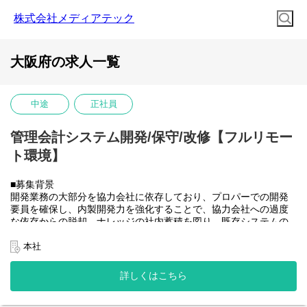
株式会社メディアテック
大阪府の求人一覧
中途
正社員
管理会計システム開発/保守/改修【フルリモー
ト環境】
■募集背景
開発業務の大部分を協力会社に依存しており、プロパーでの開発
要員を確保し、内製開発力を強化することで、協力会社への過度
な依存からの脱却、ナレッジの社内蓄積を図り、既存システムの
開発体制を安定させたうえで将来的に社内のSAP開発需要にも対
応できるチームへと成長させていきたい。
本社
■業務内容
大和ハウスグループ全体のITを推進する当社にて、グループ会社
詳しくはこちら
(大和ハウス含)の社内システム開発、改修に携わって頂きます。
具体的には...