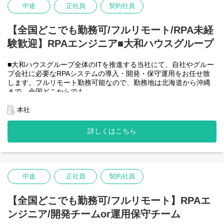
＜クライアントは大和ハウスグループ全体＞
-MySQL など
中途
正社員
契約社員
大和ハウスグループ480社、グループ従業員数(正社員のみ)48,831
名の
全てに関わるシステムを担っています。
【全国どこでも勤務可/フルリモート/RPA未経
出資は大和ハウス本体になりますが、売上好調かつDX推進の優先
験歓迎】RPAエンジニア■大和ハウスグループ
度が高いため、
投資を惜しむことはありません。
潤沢なリソースのもと、最上流から変革を進めていくことが可能
■大和ハウスグループ全体のITを推進する当社にて、自社やグルー
です。
プ会社に必要なRPAシステムの導入・開発・保守運用をお任せ致
します。フルリモート勤務可能なので、勤務地は北海道から沖縄
＜詳細な業務例／基本的な技術仕様＞
まで、全国どこからでも
・ローコード開発
働いていただけます。入社日以外の出社は基本的にないので、入
ローコード開発プラットフォームを導入し、レガシー化した業務
社後の勤務地は問いません。また、働く時間に制限もなく、月160
本社
基幹システムの改善などに取り組んでいます。
時間の勤務で、午前5時～22時までの間であれば、自由な時間に働
-Outsystems
いていただけます。業務を途中で中断したり、働く時間を調整で
詳しくはこちら
-JavaScript
きるので、家事、育児、介護などとの両立も可能です。社員が仕
事をしやすい環境を整えることが一番の生産性向上につながると
思っておりますのでフルフレックスです。
中途
正社員
契約社員
＜クライアントは大和ハウスグループ全体＞
大和ハウスグループ480社、グループ従業員数(正社員のみ)48,831
名の
【全国どこでも勤務可/フルリモート】RPAエ
全てに関わるシステムを担っています。
ンジニア/開発チームor運用保守チーム
出資は大和ハウス本体になりますが、売上好調かつDX推進の優先