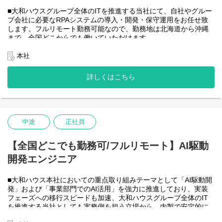
度が高いため、投資を惜しむことはありません。
潤沢なリソースのもと、最上流から変革を進めていくことが可能
■大和ハウスグループ全体のITを推進する当社にて、自社やグルー
です。
プ会社に必要なRPAシステムの導入・開発・保守運用をお任せ致
します。フルリモート勤務可能なので、勤務地は北海道から沖縄
＜詳細な業務例／基本的な技術仕様＞
まで、全国どこからでも働いていただけます。
・RPAツールの導入、保守・運用
入社日以外の出社は基本的にないので、入社後の勤務地は問いま
業務フローのヒアリングからRPAロボットが代替する要件定義、
せん。
本社
シナリオ作成をもとにした開発作業を担当いただきます。導入後
また、働く時間に制限もなく、月160時間の勤務で、午前５時～２
の不具合対応やバージョンアップなど、保守運用までをお任せし
２時までの間であれば、自由な時間に働いていただけます。業務
詳しくはこちら
ます。使用ツールの制約があり、1人で1案件を担当します。
を途中で中断したり、働く時間を調整できるので、家事、育児、
使用ツール：
介護などとの両立も可能です。社員が仕事をしやすい環境を整え
-UiPath
ることが一番の生産性向上につながると思っておりますのでフル
-VB.NET
フレックスです。
-AI-OCR/DX Suite
-MySQL など
中途
正社員
・開発チーム(６名)
大和ハウスグループ全体のIT・DXを推進する当社にて、自社やグ
ループ会社に必要なRPA(UiPath)の導入・開発を一人一案件担当し
【全国どこでも勤務可/フルリモート】AI駆動
ていただきヒアリングからお任せします。
開発エンジニア
工期は短い物だと１カ月から長い物だと半年くらいの物が多いで
す。
■大和ハウス本社においての重点取り組みテーマとして「AI駆動開
・運用保守チーム(２名)
発」および「事業部門でのAI活用」を強力に推進しており、実装
大和ハウスグループ全体のIT・DXを推進する当社にて、自社やグ
フェーズへの移行スピードも加速、大和ハウスグループ全体のIT
ループ会社に導入したRPA(UiPath)の運用、保守、問い合わせ対応
を推進する当社としても実務側を担う立場から、内製で安定的に
をお任せします。
推進できる体制を構築することを急務としチームの拡大を図って