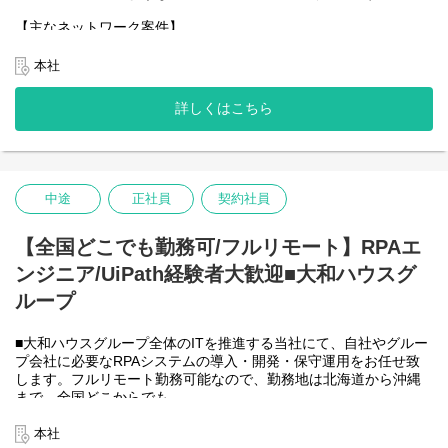
る状態。
【主なネットワーク案件】
(５年後～)
●新規営業所の開設時対応(対面でのヒアリング、見積り作成等含
責任者（チームリーダー）の立場で案件に従事したり、チームマ
む)
本社
ネジメント行っていただいている状態。
●既存営業所の移転・廃止
●既存ネットワーク環境の改善対応
詳しくはこちら
＜クライアントは大和ハウスグループ全体＞
具体的には...
大和ハウスグループ700社、グループ従業員数55,000名の全てに関
わるシステムを担っています。
構築作業
出資は大和ハウス本体になりますが、売上好調かつDX推進の優先
●ネットワーク設計
度が高いため、投資を惜しむことはありません。
中途
正社員
契約社員
→客先へ出向いてもしくはオンラインで要件定義(ネットワークに
ついて詳しくない取引先さんに対応いただくことがあります)
→お客様の予算に合わせた提案作成
【全国どこでも勤務可/フルリモート】RPAエ
●各種機材、ベンダーの手配(敷設は編者では行わず外部へ委託)
ンジニア/UiPath経験者大歓迎■大和ハウスグ
→上記に対しての予算・売上の管理
●敷設(外部ベンダー)の進行管理
ループ
→工事が発生しないような簡単な作業で済む場合は実際に行う事
もあります
■大和ハウスグループ全体のITを推進する当社にて、自社やグルー
●動作確認等を行い検収
プ会社に必要なRPAシステムの導入・開発・保守運用をお任せ致
保守運用
します。フルリモート勤務可能なので、勤務地は北海道から沖縄
●トラブル対応
まで、全国どこからでも
→アラート発生時の対応
働いていただけます。入社日以外の出社は基本的にないので、入
※監視は24h365dで対応(ほとんどが翌営業日対応)
社後の勤務地は問いません。また、働く時間に制限もなく、月160
本社
●クライアント要望対応