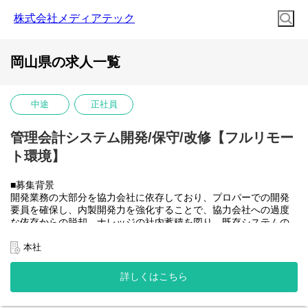
株式会社メディアテック
岡山県の求人一覧
中途
正社員
管理会計システム開発/保守/改修【フルリモー
ト環境】
■募集背景
開発業務の大部分を協力会社に依存しており、プロパーでの開発
要員を確保し、内製開発力を強化することで、協力会社への過度
な依存からの脱却、ナレッジの社内蓄積を図り、既存システムの
開発体制を安定させたうえで将来的に社内のSAP開発需要にも対
応できるチームへと成長させていきたい。
本社
■業務内容
大和ハウスグループ全体のITを推進する当社にて、グループ会社
詳しくはこちら
(大和ハウス含)の社内システム開発、改修に携わって頂きます。
具体的には...