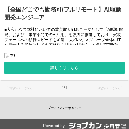
大和ハウスグループ全体のIT・DXを推進する当社にて、自社やグ
ループ会社に必要なRPA(UiPath)の導入・開発を一人一案件担当し
【全国どこでも勤務可/フルリモート】AI駆動
ていただきヒアリングからお任せします。
開発エンジニア
工期は短い物だと１カ月から長い物だと半年くらいの物が多いで
す。
■大和ハウス本社においての重点取り組みテーマとして「AI駆動開
・運用保守チーム(２名)
発」および「事業部門でのAI活用」を強力に推進しており、実装
大和ハウスグループ全体のIT・DXを推進する当社にて、自社やグ
フェーズへの移行スピードも加速、大和ハウスグループ全体のIT
ループ会社に導入したRPA(UiPath)の運用、保守、問い合わせ対応
を推進する当社としても実務側を担う立場から、内製で安定的に
をお任せします。
推進できる体制を構築することを急務としチームの拡大を図って
います。
本社
使用ツール：
なお、フルリモート勤務可能なので、勤務地は北海道から沖縄ま
-UiPath
で、日本全国どこからでも働いていただけます。
詳しくはこちら
-Power Automate
入社日以外の出社は年１～４回程度なので、入社後の勤務地は国
-AI-OCR
内であれば問いません。
-MySQL など
また、働く時間に制限もなく、月160時間の勤務で、午前５時～２
２時までの間であれば、自由な時間に働いていただけます。業務
＜クライアントは大和ハウスグループ全体＞
1/1
〈 前のページへ
次のページへ 〉
を途中で中断したり、働く時間を調整できるので、家事、育児、
大和ハウスグループ480社、グループ従業員数(正社員のみ)48,831
介護などとの両立も可能です。社員が仕事をしやすい環境を整え
名の
ることが一番の生産性向上につながると思っておりますのでフル
全てに関わるシステムを担っています。
フレックスです。
プライバシーポリシー
出資は大和ハウス本体になりますが、売上好調かつDX推進の優先
度が高いため、投資を惜しむことはありません。
●AIチーム(４名)●
潤沢なリソースのもと、最上流から変革を進めていくことが可能
業務内容
です。
Powered by
・SPA（Single Page Application）を中心としたWebアプリケーシ