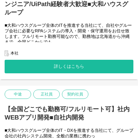
ンジニア/UiPath経験者大歓迎■大和ハウスグ
●AIチーム(４名)●
業務内容
ループ
・Microsoft Copilot を利用したエージェント運用・管理
・生成AIを用いたAIエージェントの設計・開発・改善
■大和ハウスグループ全体のITを推進する当社にて、自社やグルー
・Azureを利用したAIエージェント基盤の構築・連携
プ会社に必要なRPAシステムの導入・開発・保守運用をお任せ致
・AIエージェントの運用支援
します。フルリモート勤務可能なので、勤務地は北海道から沖縄
入社後は研修の後、チーム開発をベースにOJTを行いながら実案
まで、全国どこからでも
件に従事してもらう想定です。
働いていただけます。入社日以外の出社は基本的にないので、入
社後の勤務地は問いません。また、働く時間に制限もなく、月160
本社
＜クライアントは大和ハウスグループ全体＞
時間の勤務で、午前５時～２２時までの間であれば、自由な時間
出資は大和ハウス本体になりますが、売上好調かつDX推進の優先
に働いていただけます。業務を途中で中断したり、働く時間を調
度が高いため、投資を惜しむことはありません。
詳しくはこちら
整できるので、家事、育児、介護などとの両立も可能です。社員
潤沢なリソースのもと、最上流から変革を進めていくことが可能
が仕事をしやすい環境を整えることが一番の生産性向上につなが
です。
ると思っておりますのでフルフレックスです。
中途
正社員
契約社員
＜クライアントは大和ハウスグループ全体＞
大和ハウスグループ480社、グループ従業員数(正社員のみ)48,831
名の
【全国どこでも勤務可/フルリモート可】社内
全てに関わるシステムを担っています。
WEBアプリ開発■自社内開発
出資は大和ハウス本体になりますが、売上好調かつDX推進の優先
度が高いため、投資を惜しむことはありません。
潤沢なリソースのもと、最上流から変革を進めていくことが可能
■大和ハウスグループ全体のIT・DXを推進する当社にて、グループ
です。
会社の社内システム開発、全般の業務に携わっ