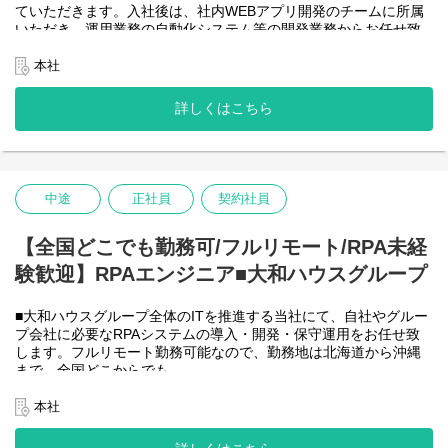
ていただきます。入社後は、社内WEBアプリ開発のチームに所属
＜詳細な業務例／基本的な技術仕様＞
いただき、運用業務の自動化システム等の開発業務からお任せ致
・RPAツールの導入、保守・運用
します。アジャイル開発で進めて頂きます。
業務ヒアリング、要件定義、基本設計、詳細設計、実装、テス
【将来的に】要件定義から設計、運用まで全般を行い、早い段階
本社
ト、リリースまで開発作業を一気通貫で担当していただきます。
で技術スペシャリストとして、技術面からメンバーを引っ張って
導入後はユーザーからの問い合わせ対応や不具合対応、RPA関連
いただく役割を期待しています。
詳しくはこちら
環境の運用・保守までをお任せします。
会社としてDX推進を進める中、AIを使って新たな価値を生む仕
使用ツール：
事、顧客向けシステムサービスの充実を図りたいと考えていま
-UiPath
す！
-VB.NET
-AI-OCR/DX Suite
＜クライアントは大和ハウスグループ全体＞
-MySQL など
中途
正社員
契約社員
大和ハウスグループ480社、グループ従業員数(正社員のみ)48,831
名の
全てに関わるシステムを担っています。
【全国どこでも勤務可/フルリモート/RPA未経
出資は大和ハウス本体になりますが、売上好調かつDX推進の優先
験歓迎】RPAエンジニア■大和ハウスグループ
度が高いため、
投資を惜しむことはありません。
潤沢なリソースのもと、最上流から変革を進めていくことが可能
■大和ハウスグループ全体のITを推進する当社にて、自社やグルー
です。
プ会社に必要なRPAシステムの導入・開発・保守運用をお任せ致
します。フルリモート勤務可能なので、勤務地は北海道から沖縄
＜詳細な業務例／基本的な技術仕様＞
まで、全国どこからでも
・ローコード開発
働いていただけます。入社日以外の出社は基本的にないので、入
ローコード開発プラットフォームを導入し、レガシー化した業務
社後の勤務地は問いません。また、働く時間に制限もなく、月160
本社
基幹システムの改善などに取り組んでいます。
時間の勤務で、午前5時～22時までの間であれば、自由な時間に働
-Outsystems
いていただけます。業務を途中で中断したり、働く時間を調整で