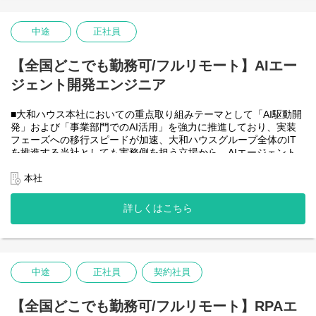
・HTML5 アプリケーション（JavaScript / jQuery / Vue.js）を用い
た管理会計システムのフロントエンド開発・保守
・CAP（Cloud Application Programming Model / Node.js）および
中途
正社員
OData を用いたデータアクセス・バックエンド開発・保守
・Node.js を用いたバックエンド開発・保守
【全国どこでも勤務可/フルリモート】AIエー
・SAP HANA SQL / Calculation View / Procedure によるデータモ
デリング・DB開発
ジェント開発エンジニア
■フルリモート勤務可能なので、勤務地は北海道から沖縄まで、全
国どこからでも働いていただけます。
■大和ハウス本社においての重点取り組みテーマとして「AI駆動開
入社日以外の出社は基本的にないので、入社後の勤務地は問いま
発」および「事業部門でのAI活用」を強力に推進しており、実装
せん。また、働く時間に制限もなく、月160時間の勤務で、午前5
フェーズへの移行スピードが加速、大和ハウスグループ全体のIT
時～22時までの間であれば、自由な時間に働いていただけます。
を推進する当社としても実務側を担う立場から、AIエージェント
業務を途中で中断したり、働く時間を調整できるので、家事、育
開発・運用を内製で安定的に推進できる体制を構築することを急
児、介護などとの両立も可能です。社員が仕事をしやすい環境を
務としチームの拡大を図っています。
本社
整えることが一番の生産性向上につながると思っておりますので
なお、フルリモート勤務可能なので、勤務地は北海道から沖縄ま
フルフレックスです。
で、日本全国どこからでも働いていただけます。
詳しくはこちら
入社日以外の出社は年１～４回程度なので、入社後の勤務地は国
内であれば問いません。
また、働く時間に制限もなく、月160時間の勤務で、午前５時～２
２時までの間であれば、自由な時間に働いていただけます。業務
を途中で中断したり、働く時間を調整できるので、家事、育児、
中途
正社員
契約社員
介護などとの両立も可能です。社員が仕事をしやすい環境を整え
ることが一番の生産性向上につながると思っておりますのでフル
【全国どこでも勤務可/フルリモート】RPAエ
フレックスです。