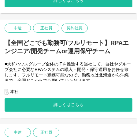
詳しくはこちら
-JavaScript
きるので、家事、育児、介護などとの両立も可能です。社員が仕
事をしやすい環境を整えることが一番の生産性向上につながると
思っておりますのでフルフレックスです。
中途
正社員
契約社員
＜クライアントは大和ハウスグループ全体＞
大和ハウスグループ480社、グループ従業員数(正社員のみ)48,831
名の
【全国どこでも勤務可/フルリモート】RPAエ
全てに関わるシステムを担っています。
ンジニア/開発チームor運用保守チーム
出資は大和ハウス本体になりますが、売上好調かつDX推進の優先
度が高いため、投資を惜しむことはありません。
潤沢なリソースのもと、最上流から変革を進めていくことが可能
■大和ハウスグループ全体のITを推進する当社にて、自社やグルー
です。
プ会社に必要なRPAシステムの導入・開発・保守運用をお任せ致
します。フルリモート勤務可能なので、勤務地は北海道から沖縄
＜詳細な業務例／基本的な技術仕様＞
まで、全国どこからでも働いていただけます。
・RPAツールの導入、保守・運用
入社日以外の出社は基本的にないので、入社後の勤務地は問いま
業務フローのヒアリングからRPAロボットが代替する要件定義、
せん。
本社
シナリオ作成をもとにした開発作業を担当いただきます。導入後
また、働く時間に制限もなく、月160時間の勤務で、午前５時～２
の不具合対応やバージョンアップなど、保守運用までをお任せし
２時までの間であれば、自由な時間に働いていただけます。業務
詳しくはこちら
ます。使用ツールの制約があり、1人で1案件を担当します。
を途中で中断したり、働く時間を調整できるので、家事、育児、
使用ツール：
介護などとの両立も可能です。社員が仕事をしやすい環境を整え
-UiPath
ることが一番の生産性向上につながると思っておりますのでフル
-VB.NET
フレックスです。
-AI-OCR/DX Suite
-MySQL など
中途
正社員
・開発チーム(６名)