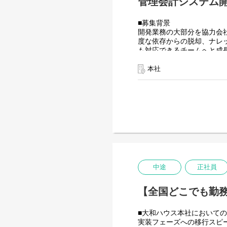
管理会計システム開
■募集背景
開発業務の大部分を協力会
度な依存からの脱却、ナレ
も対応できるチームへと成
■業務内容
大和ハウスグループ全体のI
本社
す。
具体的には...
・HTML5 アプリケーション（
・CAP（Cloud Applica
・Node.js を用いたバッ
・SAP HANA SQL / Calc
■フルリモート勤務可能な
入社日以外の出社は基本的
前5時～22時までの間で
中途
正社員
事、育児、介護などとの両
ますのでフルフレックスで
【全国どこでも勤務
■大和ハウス本社においての
実装フェーズへの移行スピー