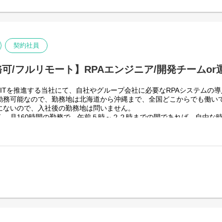
りますが、売上好調かつDX推進の優先度が高いため、投資を惜しむこと
上流から変革を進めていくことが可能です。
技術仕様＞
・運用
らRPAロボットが代替する要件定義、シナリオ作成をもとにした開発作
契約社員
ンアップなど、保守運用までをお任せします。使用ツールの制約があり、
可/フルリモート】RPAエンジニア/開発チームor
ITを推進する当社にて、自社やグループ会社に必要なRPAシステムの
勤務可能なので、勤務地は北海道から沖縄まで、全国どこからでも働い
にないので、入社後の勤務地は問いません。
く、月160時間の勤務で、午前５時～２２時までの間であれば、自由な
働く時間を調整できるので、家事、育児、介護などとの両立も可能です
性向上につながると思っておりますのでフルフレックスです。
・DXを推進する当社にて、自社やグループ会社に必要なRPA(UiPath
からお任せします。
ら長い物だと半年くらいの物が多いです。
・DXを推進する当社にて、自社やグループ会社に導入したRPA(UiPat