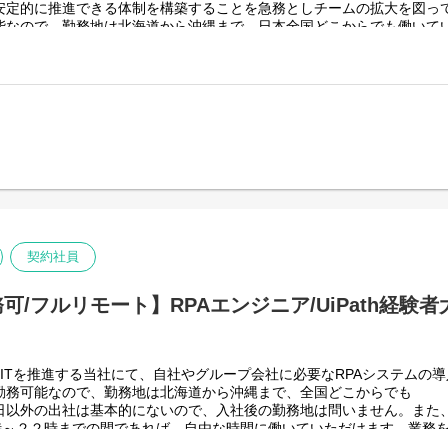
安定的に推進できる体制を構築することを急務としチームの拡大を図っ
能なので、勤務地は北海道から沖縄まで、日本全国どこからでも働いて
４回程度なので、入社後の勤務地は国内であれば問いません。
く、月160時間の勤務で、午前５時～２２時までの間であれば、自由な
働く時間を調整できるので、家事、育児、介護などとの両立も可能です
性向上につながると思っておりますのでフルフレックスです。
t を利用したエージェント運用・管理
ジェントの設計・開発・改善
ージェント基盤の構築・連携
援
開発をベースにOJTを行いながら実案件に従事してもらう想定です。
契約社員
スグループ全体＞
りますが、売上好調かつDX推進の優先度が高いため、投資を惜しむこと
/フルリモート】RPAエンジニア/UiPath経験
上流から変革を進めていくことが可能です。
ITを推進する当社にて、自社やグループ会社に必要なRPAシステムの
勤務可能なので、勤務地は北海道から沖縄まで、全国どこからでも
日以外の出社は基本的にないので、入社後の勤務地は問いません。また
５時～２２時までの間であれば、自由な時間に働いていただけます。業務
、育児、介護などとの両立も可能です。社員が仕事をしやすい環境を整