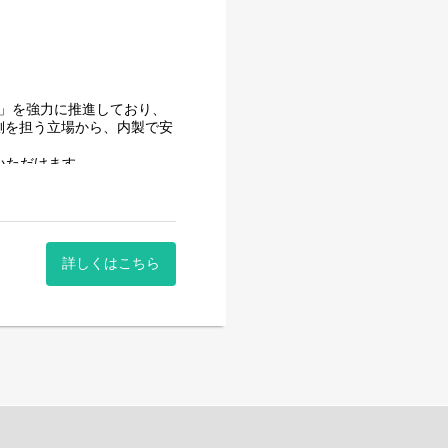
用」を強力に推進しており、
側を担う立場から、内製で安
いただけます。
はありません。
時間に働いていただけます。
。社員が仕事をしやすい環境
詳しくはこちら
はありません。