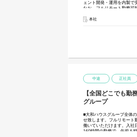
ェント開発・運用を内製で
なお、フルリモート勤務可
入社日以外の出社は年１～
また、働く時間に制限もな
本社
業務を途中で中断したり、
を整えることが一番の生産
●AIチーム(４名)●
業務内容
・Microsoft Copilo
・生成AIを用いたAIエー
・Azureを利用したAIエ
・AIエージェントの運用支
入社後は研修の後、チーム
中途
正社員
＜クライアントは大和ハウ
出資は大和ハウス本体にな
【全国どこでも勤務可
潤沢なリソースのもと、最
グループ
■大和ハウスグループ全体の
せ致します。フルリモート
働いていただけます。入社
160時間の勤務で、午前
間を調整できるので、家事