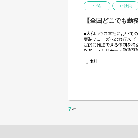
使用ツール：
中途
正社員
-UiPath
-Power Automate
【全国どこでも勤務
-AI-OCR
-MySQL など
■大和ハウス本社においての
＜クライアントは大和ハウ
実装フェーズへの移行スピ
大和ハウスグループ480社、
定的に推進できる体制を構
全てに関わるシステムを担
なお、フルリモート勤務可
出資は大和ハウス本体にな
入社日以外の出社は年１～
潤沢なリソースのもと、最
また、働く時間に制限もな
本社
業務を途中で中断したり、
を整えることが一番の生産
●AIチーム(４名)●
業務内容
・SPA（Single Page A
・フロントエンドを主軸とし
・生成AI / コーディング
7
件
入社後は研修の後、チーム
＜クライアントは大和ハウ
出資は大和ハウス本体にな
潤沢なリソースのもと、最