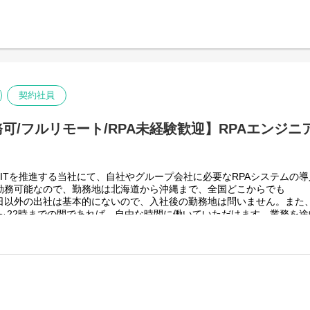
グループ従業員数(正社員のみ)48,831名の
っています。
りますが、売上好調かつDX推進の優先度が高いため、
せん。
上流から変革を進めていくことが可能です。
技術仕様＞
契約社員
ォームを導入し、レガシー化した業務基幹システムの改善などに取り組
可/フルリモート/RPA未経験歓迎】RPAエンジニ
ITを推進する当社にて、自社やグループ会社に必要なRPAシステムの
勤務可能なので、勤務地は北海道から沖縄まで、全国どこからでも
日以外の出社は基本的にないので、入社後の勤務地は問いません。また
時～22時までの間であれば、自由な時間に働いていただけます。業務を
育児、介護などとの両立も可能です。社員が仕事をしやすい環境を整え
のでフルフレックスです。
スグループ全体＞
グループ従業員数(正社員のみ)48,831名の
っています。