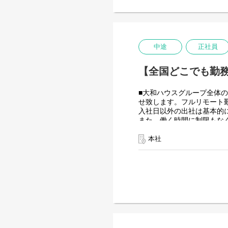
出資は大和ハウス本体にな
潤沢なリソースのもと、最
＜詳細な業務例／基本的な
・RPAツールの導入、保守
業務フローのヒアリングか
中途
正社員
後の不具合対応やバージョ
使用ツール：
【全国どこでも勤務
-UiPath
-VB.NET
-AI-OCR/DX Suite
■大和ハウスグループ全体の
-MySQL など
せ致します。フルリモート
入社日以外の出社は基本的
また、働く時間に制限もな
業務を途中で中断したり、
を整えることが一番の生産
本社
・開発チーム(６名)
大和ハウスグループ全体のIT
当していただきヒアリング
工期は短い物だと１カ月か
・運用保守チーム(２名)
大和ハウスグループ全体のIT
対応をお任せします。