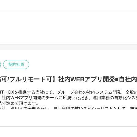
すのでフルフレックスです。
スグループ全体＞
グループ従業員数(正社員のみ)48,831名の
っています。
りますが、売上好調かつDX推進の優先度が高いため、投資を惜しむこと
上流から変革を進めていくことが可能です。
技術仕様＞
・運用
、基本設計、詳細設計、実装、テスト、リリースまで開発作業を一気通
契約社員
い合わせ対応や不具合対応、RPA関連環境の運用・保守までをお任せし
可/フルリモート可】社内WEBアプリ開発■自社
IT・DXを推進する当社にて、グループ会社の社内システム開発、全般
、社内WEBアプリ開発のチームに所属いただき、運用業務の自動化シス
発で進めて頂きます。
設計、運用まで全般を行い、早い段階で技術スペシャリストとして、技
います。
る中、AIを使って新たな価値を生む仕事、顧客向けシステムサービスの
スグループ全体＞