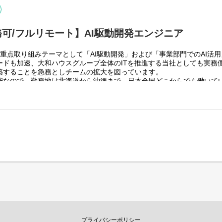
可/フルリモート】AI駆動開発エンジニア
重点取り組みテーマとして「AI駆動開発」および「事業部門でのAI活
スグループ全体＞
ードも加速、大和ハウスグループ全体のITを推進する当社としても実務
グループ従業員数(正社員のみ)48,831名の
築することを急務としチームの拡大を図っています。
っています。
能なので、勤務地は北海道から沖縄まで、日本全国どこからでも働いて
りますが、売上好調かつDX推進の優先度が高いため、投資を惜しむこと
４回程度なので、入社後の勤務地は国内であれば問いません。
上流から変革を進めていくことが可能です。
く、月160時間の勤務で、午前５時～２２時までの間であれば、自由な
働く時間を調整できるので、家事、育児、介護などとの両立も可能です
性向上につながると思っておりますのでフルフレックスです。
pplication）を中心としたWebアプリケーション開発
つつ、API設計・バックエンド実装への関与
支援AIを活用した実装・設計・レビュー
開発をベースにOJTを行いながら実案件に従事してもらう想定です。
スグループ全体＞
りますが、売上好調かつDX推進の優先度が高いため、投資を惜しむこと
上流から変革を進めていくことが可能です。
プライバシーポリシー