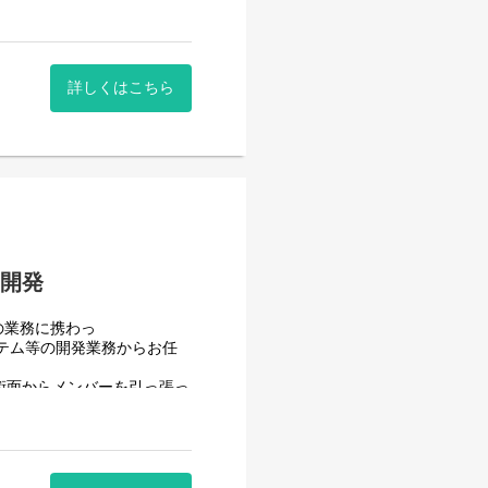
詳しくはこちら
はありません。
貫で担当していただきます。
ます。
内開発
の業務に携わっ
テム等の開発業務からお任
術面からメンバーを引っ張っ
充実を図りたいと考えていま