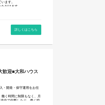
ています。
いただけます。
時間に働いていただけます。
。社員が仕事をしやすい環境
詳しくはこちら
はありません。
者大歓迎■大和ハウス
導入・開発・保守運用をお任
、働く時間に制限もなく、月
を途中で中断したり、働く時
えることが一番の生産性向上