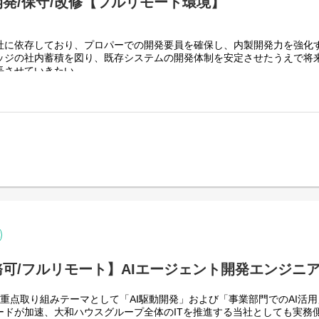
発/保守/改修【フルリモート環境】
社に依存しており、プロパーでの開発要員を確保し、内製開発力を強化
ッジの社内蓄積を図り、既存システムの開発体制を安定させたうえで将来
長させていきたい。
Tを推進する当社にて、グループ会社(大和ハウス含)の社内システム開
JavaScript / jQuery / Vue.js）を用いた管理会計システムのフロ
tion Programming Model / Node.js）および OData を用いたデ
クエンド開発・保守
ulation View / Procedure によるデータモデリング・DB開発
ので、勤務地は北海道から沖縄まで、全国どこからでも働いていただけ
にないので、入社後の勤務地は問いません。また、働く時間に制限もなく
あれば、自由な時間に働いていただけます。業務を途中で中断したり、働
立も可能です。社員が仕事をしやすい環境を整えることが一番の生産性
す。
可/フルリモート】AIエージェント開発エンジニ
重点取り組みテーマとして「AI駆動開発」および「事業部門でのAI活
ドが加速、大和ハウスグループ全体のITを推進する当社としても実務側