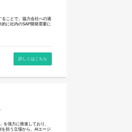
することで、協力会社への過
的に社内のSAP開発需要に
発、改修に携わって頂きま
ントエンド開発・保守
詳しくはこちら
ータアクセス・バックエンド開発・保守
ます。
、月160時間の勤務で、午
く時間を調整できるので、家
向上につながると思っており
ア
用」を強力に推進しており、
を担う立場から、AIエージ