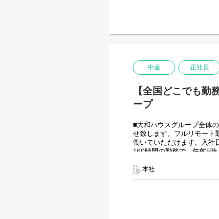
大和ハウスグループ480社、
全てに関わるシステムを担
出資は大和ハウス本体にな
投資を惜しむことはありま
潤沢なリソースのもと、最
＜詳細な業務例／基本的な
・ローコード開発
中途
正社員
ローコード開発プラットフ
-Outsystems
【全国どこでも勤務
-JavaScript
ープ
■大和ハウスグループ全体の
せ致します。フルリモート
働いていただけます。入社
160時間の勤務で、午前5
を調整できるので、家事、
つながると思っております
本社
＜クライアントは大和ハウ
大和ハウスグループ480社、
全てに関わるシステムを担