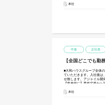
につながると思っておりま
本社
＜クライアントは大和ハウ
大和ハウスグループ480社、
全てに関わるシステムを担
出資は大和ハウス本体にな
潤沢なリソースのもと、最
＜詳細な業務例／基本的な
・RPAツールの導入、保守
業務ヒアリング、要件定義
中途
正社員
導入後はユーザーからの問
使用ツール：
【全国どこでも勤務
-UiPath
-VB.NET
-AI-OCR/DX Suite
■大和ハウスグループ全体の
-MySQL など
ていただきます。入社後は
せ致します。アジャイル開
【将来的に】要件定義から
ていただく役割を期待して
会社としてDX推進を進め
本社
す！
＜クライアントは大和ハウ