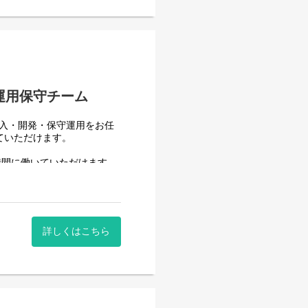
はありません。
業を担当いただきます。導入
1人で1案件を担当します。
運用保守チーム
導入・開発・保守運用をお任
ていただけます。
時間に働いていただけます。
。社員が仕事をしやすい環境
)の導入・開発を一人一案件担
詳しくはこちら
h)の運用、保守、問い合わせ