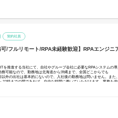
グループ従業員数(正社員のみ)48,831名の
っています。
りますが、売上好調かつDX推進の優先度が高いため、
せん。
上流から変革を進めていくことが可能です。
技術仕様＞
契約社員
ォームを導入し、レガシー化した業務基幹システムの改善などに取り組
可/フルリモート/RPA未経験歓迎】RPAエンジニ
ITを推進する当社にて、自社やグループ会社に必要なRPAシステムの
勤務可能なので、勤務地は北海道から沖縄まで、全国どこからでも
日以外の出社は基本的にないので、入社後の勤務地は問いません。また
時～22時までの間であれば、自由な時間に働いていただけます。業務を
育児、介護などとの両立も可能です。社員が仕事をしやすい環境を整え
のでフルフレックスです。
スグループ全体＞
グループ従業員数(正社員のみ)48,831名の
っています。