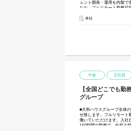
ェント開発・運用を内製で
なお、フルリモート勤務可
入社日以外の出社は年１～
また、働く時間に制限もな
本社
業務を途中で中断したり、
を整えることが一番の生産
●AIチーム(４名)●
業務内容
・Microsoft Copilo
・生成AIを用いたAIエー
・Azureを利用したAIエ
・AIエージェントの運用支
入社後は研修の後、チーム
中途
正社員
＜クライアントは大和ハウ
出資は大和ハウス本体にな
【全国どこでも勤務可
潤沢なリソースのもと、最
グループ
■大和ハウスグループ全体の
せ致します。フルリモート
働いていただけます。入社
160時間の勤務で、午前
間を調整できるので、家事