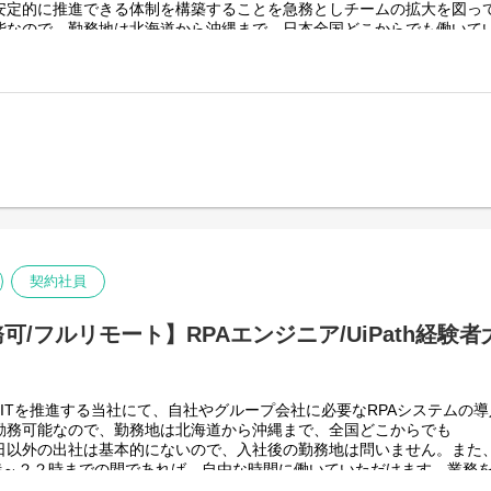
安定的に推進できる体制を構築することを急務としチームの拡大を図っ
能なので、勤務地は北海道から沖縄まで、日本全国どこからでも働いて
４回程度なので、入社後の勤務地は国内であれば問いません。
く、月160時間の勤務で、午前５時～２２時までの間であれば、自由な
働く時間を調整できるので、家事、育児、介護などとの両立も可能です
性向上につながると思っておりますのでフルフレックスです。
t を利用したエージェント運用・管理
ジェントの設計・開発・改善
ージェント基盤の構築・連携
援
開発をベースにOJTを行いながら実案件に従事してもらう想定です。
契約社員
スグループ全体＞
りますが、売上好調かつDX推進の優先度が高いため、投資を惜しむこと
/フルリモート】RPAエンジニア/UiPath経験
上流から変革を進めていくことが可能です。
ITを推進する当社にて、自社やグループ会社に必要なRPAシステムの
勤務可能なので、勤務地は北海道から沖縄まで、全国どこからでも
日以外の出社は基本的にないので、入社後の勤務地は問いません。また
５時～２２時までの間であれば、自由な時間に働いていただけます。業務
、育児、介護などとの両立も可能です。社員が仕事をしやすい環境を整