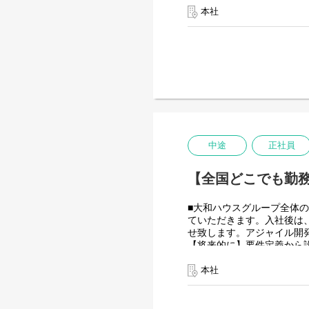
につながると思っておりま
本社
＜クライアントは大和ハウ
大和ハウスグループ480社、
全てに関わるシステムを担
出資は大和ハウス本体にな
潤沢なリソースのもと、最
＜詳細な業務例／基本的な
・RPAツールの導入、保守
業務ヒアリング、要件定義
中途
正社員
導入後はユーザーからの問
使用ツール：
【全国どこでも勤務
-UiPath
-VB.NET
-AI-OCR/DX Suite
■大和ハウスグループ全体の
-MySQL など
ていただきます。入社後は
せ致します。アジャイル開
【将来的に】要件定義から
ていただく役割を期待して
会社としてDX推進を進め
本社
す！
＜クライアントは大和ハウ