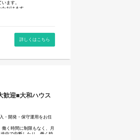
ています。
いただけます。
時間に働いていただけます。
。社員が仕事をしやすい環境
詳しくはこちら
はありません。
者大歓迎■大和ハウス
導入・開発・保守運用をお任
、働く時間に制限もなく、月
を途中で中断したり、働く時
えることが一番の生産性向上