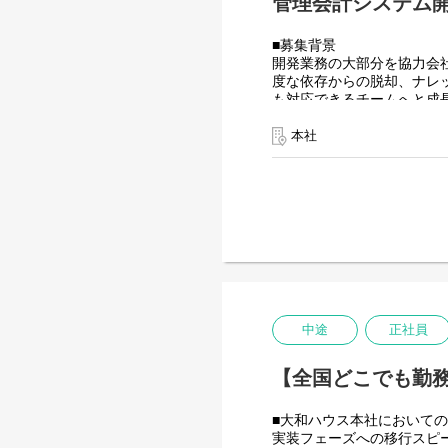
管理会計システム開
■募集背景
開発業務の大部分を協力会
度な依存からの脱却、ナレ
も対応できるチームへと成
■業務内容
大和ハウスグループ全体のI
本社
す。
具体的には...
・HTML5 アプリケーション（
・CAP（Cloud Applica
・Node.js を用いたバッ
・SAP HANA SQL / Calc
■フルリモート勤務可能な
入社日以外の出社は基本的
前5時～22時までの間で
中途
正社員
事、育児、介護などとの両
ますのでフルフレックスで
【全国どこでも勤務
■大和ハウス本社においての
実装フェーズへの移行スピー