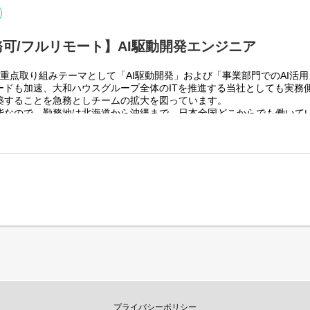
可/フルリモート】AI駆動開発エンジニア
重点取り組みテーマとして「AI駆動開発」および「事業部門でのAI活
スグループ全体＞
ードも加速、大和ハウスグループ全体のITを推進する当社としても実務
グループ従業員数(正社員のみ)48,831名の
築することを急務としチームの拡大を図っています。
っています。
能なので、勤務地は北海道から沖縄まで、日本全国どこからでも働いて
りますが、売上好調かつDX推進の優先度が高いため、投資を惜しむこと
４回程度なので、入社後の勤務地は国内であれば問いません。
上流から変革を進めていくことが可能です。
く、月160時間の勤務で、午前５時～２２時までの間であれば、自由な
働く時間を調整できるので、家事、育児、介護などとの両立も可能です
性向上につながると思っておりますのでフルフレックスです。
pplication）を中心としたWebアプリケーション開発
つつ、API設計・バックエンド実装への関与
支援AIを活用した実装・設計・レビュー
開発をベースにOJTを行いながら実案件に従事してもらう想定です。
スグループ全体＞
りますが、売上好調かつDX推進の優先度が高いため、投資を惜しむこと
上流から変革を進めていくことが可能です。
プライバシーポリシー