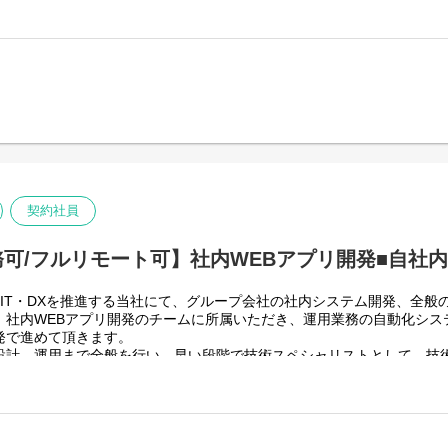
すのでフルフレックスです。
スグループ全体＞
グループ従業員数(正社員のみ)48,831名の
っています。
りますが、売上好調かつDX推進の優先度が高いため、投資を惜しむこと
上流から変革を進めていくことが可能です。
技術仕様＞
・運用
、基本設計、詳細設計、実装、テスト、リリースまで開発作業を一気通
契約社員
い合わせ対応や不具合対応、RPA関連環境の運用・保守までをお任せし
可/フルリモート可】社内WEBアプリ開発■自社
IT・DXを推進する当社にて、グループ会社の社内システム開発、全般
、社内WEBアプリ開発のチームに所属いただき、運用業務の自動化シス
発で進めて頂きます。
設計、運用まで全般を行い、早い段階で技術スペシャリストとして、技
います。
る中、AIを使って新たな価値を生む仕事、顧客向けシステムサービスの
スグループ全体＞