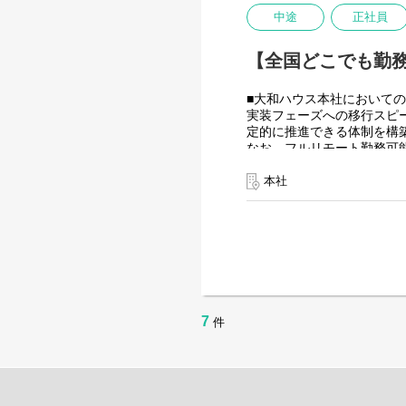
使用ツール：
中途
正社員
-UiPath
-Power Automate
【全国どこでも勤務
-AI-OCR
-MySQL など
■大和ハウス本社においての
＜クライアントは大和ハウ
実装フェーズへの移行スピ
大和ハウスグループ480社、
定的に推進できる体制を構
全てに関わるシステムを担
なお、フルリモート勤務可
出資は大和ハウス本体にな
入社日以外の出社は年１～
潤沢なリソースのもと、最
また、働く時間に制限もな
本社
業務を途中で中断したり、
を整えることが一番の生産
●AIチーム(４名)●
業務内容
・SPA（Single Page A
・フロントエンドを主軸とし
・生成AI / コーディング
7
件
入社後は研修の後、チーム
＜クライアントは大和ハウ
出資は大和ハウス本体にな
潤沢なリソースのもと、最