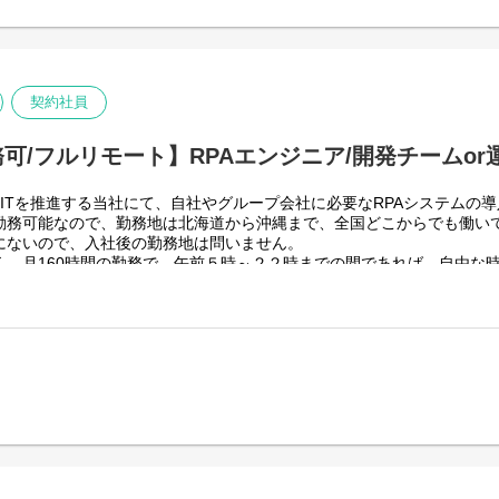
りますが、売上好調かつDX推進の優先度が高いため、投資を惜しむこと
上流から変革を進めていくことが可能です。
技術仕様＞
・運用
らRPAロボットが代替する要件定義、シナリオ作成をもとにした開発作
契約社員
ンアップなど、保守運用までをお任せします。使用ツールの制約があり、
可/フルリモート】RPAエンジニア/開発チームor
ITを推進する当社にて、自社やグループ会社に必要なRPAシステムの
勤務可能なので、勤務地は北海道から沖縄まで、全国どこからでも働い
にないので、入社後の勤務地は問いません。
く、月160時間の勤務で、午前５時～２２時までの間であれば、自由な
働く時間を調整できるので、家事、育児、介護などとの両立も可能です
性向上につながると思っておりますのでフルフレックスです。
・DXを推進する当社にて、自社やグループ会社に必要なRPA(UiPath
からお任せします。
ら長い物だと半年くらいの物が多いです。
・DXを推進する当社にて、自社やグループ会社に導入したRPA(UiPat