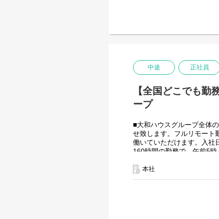
大和ハウスグループ480社、
全てに関わるシステムを担
出資は大和ハウス本体にな
投資を惜しむことはありま
潤沢なリソースのもと、最
＜詳細な業務例／基本的な
・ローコード開発
中途
正社員
ローコード開発プラットフ
-Outsystems
【全国どこでも勤務
-JavaScript
ープ
■大和ハウスグループ全体の
せ致します。フルリモート
働いていただけます。入社
160時間の勤務で、午前5
を調整できるので、家事、
つながると思っております
本社
＜クライアントは大和ハウ
大和ハウスグループ480社、
全てに関わるシステムを担