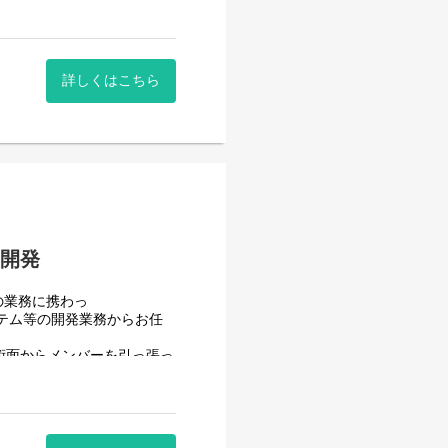
詳しくはこちら
はありません。
貫で担当していただきます。
ます。
内開発
の業務に携わっ
テム等の開発業務からお任
術面からメンバーを引っ張っ
充実を図りたいと考えていま