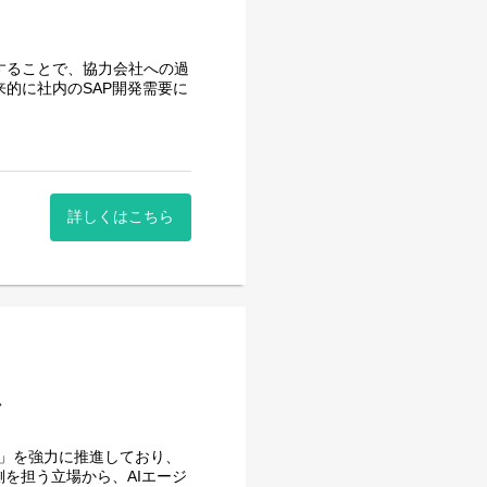
することで、協力会社への過
的に社内のSAP開発需要に
発、改修に携わって頂きま
ントエンド開発・保守
詳しくはこちら
ータアクセス・バックエンド開発・保守
ます。
、月160時間の勤務で、午
く時間を調整できるので、家
向上につながると思っており
ア
用」を強力に推進しており、
を担う立場から、AIエージ