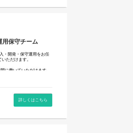
はありません。
業を担当いただきます。導入
1人で1案件を担当します。
運用保守チーム
導入・開発・保守運用をお任
ていただけます。
時間に働いていただけます。
。社員が仕事をしやすい環境
)の導入・開発を一人一案件担
詳しくはこちら
h)の運用、保守、問い合わせ