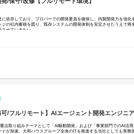
発/保守/改修【フルリモート環境】
社に依存しており、プロパーでの開発要員を確保し、内製開発力を強化
ッジの社内蓄積を図り、既存システムの開発体制を安定させたうえで将来
長させていきたい。
Tを推進する当社にて、グループ会社(大和ハウス含)の社内システム開
JavaScript / jQuery / Vue.js）を用いた管理会計システムのフロ
tion Programming Model / Node.js）および OData を用いたデ
クエンド開発・保守
ulation View / Procedure によるデータモデリング・DB開発
ので、勤務地は北海道から沖縄まで、全国どこからでも働いていただけ
にないので、入社後の勤務地は問いません。また、働く時間に制限もなく
あれば、自由な時間に働いていただけます。業務を途中で中断したり、働
立も可能です。社員が仕事をしやすい環境を整えることが一番の生産性
す。
可/フルリモート】AIエージェント開発エンジニ
重点取り組みテーマとして「AI駆動開発」および「事業部門でのAI活
ドが加速、大和ハウスグループ全体のITを推進する当社としても実務側