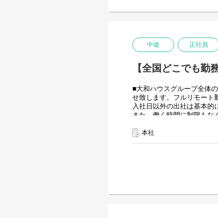
出資は大和ハウス本体にな
潤沢なリソースのもと、最
＜詳細な業務例／基本的な
・RPAツールの導入、保守
業務フローのヒアリングか
中途
正社員
後の不具合対応やバージョ
使用ツール：
【全国どこでも勤務
-UiPath
-VB.NET
-AI-OCR/DX Suite
■大和ハウスグループ全体の
-MySQL など
せ致します。フルリモート
入社日以外の出社は基本的
また、働く時間に制限もな
業務を途中で中断したり、
を整えることが一番の生産
本社
・開発チーム(６名)
大和ハウスグループ全体のIT
当していただきヒアリング
工期は短い物だと１カ月か
・運用保守チーム(２名)
大和ハウスグループ全体のIT
対応をお任せします。