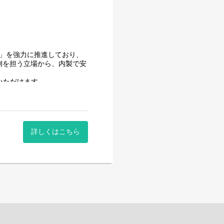
用」を強力に推進しており、
側を担う立場から、内製で安
いただけます。
はありません。
時間に働いていただけます。
。社員が仕事をしやすい環境
詳しくはこちら
はありません。