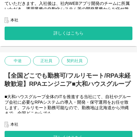
ていただきます。入社後は、社内WEBアプリ開発のチームに所属
＜詳細な業務例／基本的な技術仕様＞
いただき、運用業務の自動化システム等の開発業務からお任せ致
・RPAツールの導入、保守・運用
します。アジャイル開発で進めて頂きます。
業務ヒアリング、要件定義、基本設計、詳細設計、実装、テス
【将来的に】要件定義から設計、運用まで全般を行い、早い段階
本社
ト、リリースまで開発作業を一気通貫で担当していただきます。
で技術スペシャリストとして、技術面からメンバーを引っ張って
導入後はユーザーからの問い合わせ対応や不具合対応、RPA関連
いただく役割を期待しています。
詳しくはこちら
環境の運用・保守までをお任せします。
会社としてDX推進を進める中、AIを使って新たな価値を生む仕
使用ツール：
事、顧客向けシステムサービスの充実を図りたいと考えていま
-UiPath
す！
-VB.NET
-AI-OCR/DX Suite
＜クライアントは大和ハウスグループ全体＞
-MySQL など
中途
正社員
契約社員
大和ハウスグループ480社、グループ従業員数(正社員のみ)48,831
名の
全てに関わるシステムを担っています。
【全国どこでも勤務可/フルリモート/RPA未経
出資は大和ハウス本体になりますが、売上好調かつDX推進の優先
験歓迎】RPAエンジニア■大和ハウスグループ
度が高いため、
投資を惜しむことはありません。
潤沢なリソースのもと、最上流から変革を進めていくことが可能
■大和ハウスグループ全体のITを推進する当社にて、自社やグルー
です。
プ会社に必要なRPAシステムの導入・開発・保守運用をお任せ致
します。フルリモート勤務可能なので、勤務地は北海道から沖縄
＜詳細な業務例／基本的な技術仕様＞
まで、全国どこからでも
・ローコード開発
働いていただけます。入社日以外の出社は基本的にないので、入
ローコード開発プラットフォームを導入し、レガシー化した業務
社後の勤務地は問いません。また、働く時間に制限もなく、月160
本社
基幹システムの改善などに取り組んでいます。
時間の勤務で、午前5時～22時までの間であれば、自由な時間に働
-Outsystems
いていただけます。業務を途中で中断したり、働く時間を調整で