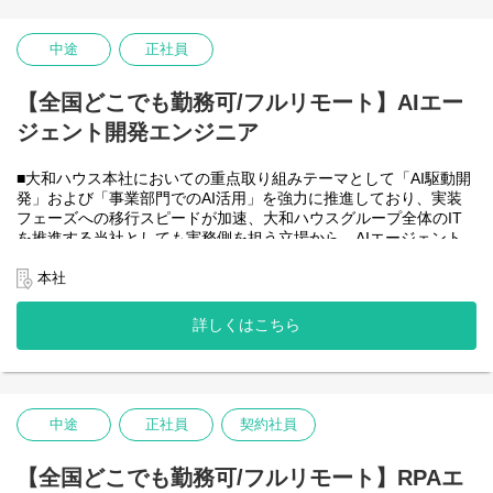
・HTML5 アプリケーション（JavaScript / jQuery / Vue.js）を用い
た管理会計システムのフロントエンド開発・保守
・CAP（Cloud Application Programming Model / Node.js）および
中途
正社員
OData を用いたデータアクセス・バックエンド開発・保守
・Node.js を用いたバックエンド開発・保守
【全国どこでも勤務可/フルリモート】AIエー
・SAP HANA SQL / Calculation View / Procedure によるデータモ
デリング・DB開発
ジェント開発エンジニア
■フルリモート勤務可能なので、勤務地は北海道から沖縄まで、全
国どこからでも働いていただけます。
■大和ハウス本社においての重点取り組みテーマとして「AI駆動開
入社日以外の出社は基本的にないので、入社後の勤務地は問いま
発」および「事業部門でのAI活用」を強力に推進しており、実装
せん。また、働く時間に制限もなく、月160時間の勤務で、午前5
フェーズへの移行スピードが加速、大和ハウスグループ全体のIT
時～22時までの間であれば、自由な時間に働いていただけます。
を推進する当社としても実務側を担う立場から、AIエージェント
業務を途中で中断したり、働く時間を調整できるので、家事、育
開発・運用を内製で安定的に推進できる体制を構築することを急
児、介護などとの両立も可能です。社員が仕事をしやすい環境を
務としチームの拡大を図っています。
本社
整えることが一番の生産性向上につながると思っておりますので
なお、フルリモート勤務可能なので、勤務地は北海道から沖縄ま
フルフレックスです。
で、日本全国どこからでも働いていただけます。
詳しくはこちら
入社日以外の出社は年１～４回程度なので、入社後の勤務地は国
内であれば問いません。
また、働く時間に制限もなく、月160時間の勤務で、午前５時～２
２時までの間であれば、自由な時間に働いていただけます。業務
を途中で中断したり、働く時間を調整できるので、家事、育児、
中途
正社員
契約社員
介護などとの両立も可能です。社員が仕事をしやすい環境を整え
ることが一番の生産性向上につながると思っておりますのでフル
【全国どこでも勤務可/フルリモート】RPAエ
フレックスです。