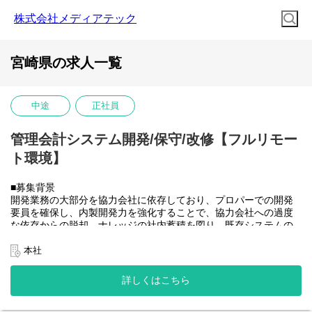
株式会社メディアテック
宮崎県の求人一覧
中途
正社員
管理会計システム開発/保守/改修【フルリモー
ト環境】
■募集背景
開発業務の大部分を協力会社に依存しており、プロパーでの開発
要員を確保し、内製開発力を強化することで、協力会社への過度
な依存からの脱却、ナレッジの社内蓄積を図り、既存システムの
開発体制を安定させたうえで将来的に社内のSAP開発需要にも対
応できるチームへと成長させていきたい。
本社
■業務内容
大和ハウスグループ全体のITを推進する当社にて、グループ会社
詳しくはこちら
(大和ハウス含)の社内システム開発、改修に携わって頂きます。
具体的には...