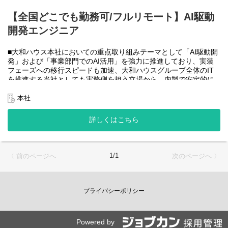
大和ハウスグループ全体のIT・DXを推進する当社にて、自社やグ
ループ会社に必要なRPA(UiPath)の導入・開発を一人一案件担当し
【全国どこでも勤務可/フルリモート】AI駆動
ていただきヒアリングからお任せします。
開発エンジニア
工期は短い物だと１カ月から長い物だと半年くらいの物が多いで
す。
■大和ハウス本社においての重点取り組みテーマとして「AI駆動開
・運用保守チーム(２名)
発」および「事業部門でのAI活用」を強力に推進しており、実装
大和ハウスグループ全体のIT・DXを推進する当社にて、自社やグ
フェーズへの移行スピードも加速、大和ハウスグループ全体のIT
ループ会社に導入したRPA(UiPath)の運用、保守、問い合わせ対応
を推進する当社としても実務側を担う立場から、内製で安定的に
をお任せします。
推進できる体制を構築することを急務としチームの拡大を図って
います。
本社
使用ツール：
なお、フルリモート勤務可能なので、勤務地は北海道から沖縄ま
-UiPath
で、日本全国どこからでも働いていただけます。
詳しくはこちら
-Power Automate
入社日以外の出社は年１～４回程度なので、入社後の勤務地は国
-AI-OCR
内であれば問いません。
-MySQL など
また、働く時間に制限もなく、月160時間の勤務で、午前５時～２
２時までの間であれば、自由な時間に働いていただけます。業務
＜クライアントは大和ハウスグループ全体＞
1/1
〈 前のページへ
次のページへ 〉
を途中で中断したり、働く時間を調整できるので、家事、育児、
大和ハウスグループ480社、グループ従業員数(正社員のみ)48,831
介護などとの両立も可能です。社員が仕事をしやすい環境を整え
名の
ることが一番の生産性向上につながると思っておりますのでフル
全てに関わるシステムを担っています。
フレックスです。
プライバシーポリシー
出資は大和ハウス本体になりますが、売上好調かつDX推進の優先
度が高いため、投資を惜しむことはありません。
●AIチーム(４名)●
潤沢なリソースのもと、最上流から変革を進めていくことが可能
業務内容
です。
Powered by
・SPA（Single Page Application）を中心としたWebアプリケーシ