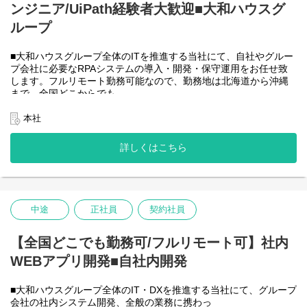
ンジニア/UiPath経験者大歓迎■大和ハウスグ
●AIチーム(４名)●
業務内容
ループ
・Microsoft Copilot を利用したエージェント運用・管理
・生成AIを用いたAIエージェントの設計・開発・改善
■大和ハウスグループ全体のITを推進する当社にて、自社やグルー
・Azureを利用したAIエージェント基盤の構築・連携
プ会社に必要なRPAシステムの導入・開発・保守運用をお任せ致
・AIエージェントの運用支援
します。フルリモート勤務可能なので、勤務地は北海道から沖縄
入社後は研修の後、チーム開発をベースにOJTを行いながら実案
まで、全国どこからでも
件に従事してもらう想定です。
働いていただけます。入社日以外の出社は基本的にないので、入
社後の勤務地は問いません。また、働く時間に制限もなく、月160
本社
＜クライアントは大和ハウスグループ全体＞
時間の勤務で、午前５時～２２時までの間であれば、自由な時間
出資は大和ハウス本体になりますが、売上好調かつDX推進の優先
に働いていただけます。業務を途中で中断したり、働く時間を調
度が高いため、投資を惜しむことはありません。
詳しくはこちら
整できるので、家事、育児、介護などとの両立も可能です。社員
潤沢なリソースのもと、最上流から変革を進めていくことが可能
が仕事をしやすい環境を整えることが一番の生産性向上につなが
です。
ると思っておりますのでフルフレックスです。
中途
正社員
契約社員
＜クライアントは大和ハウスグループ全体＞
大和ハウスグループ480社、グループ従業員数(正社員のみ)48,831
名の
【全国どこでも勤務可/フルリモート可】社内
全てに関わるシステムを担っています。
WEBアプリ開発■自社内開発
出資は大和ハウス本体になりますが、売上好調かつDX推進の優先
度が高いため、投資を惜しむことはありません。
潤沢なリソースのもと、最上流から変革を進めていくことが可能
■大和ハウスグループ全体のIT・DXを推進する当社にて、グループ
です。
会社の社内システム開発、全般の業務に携わっ