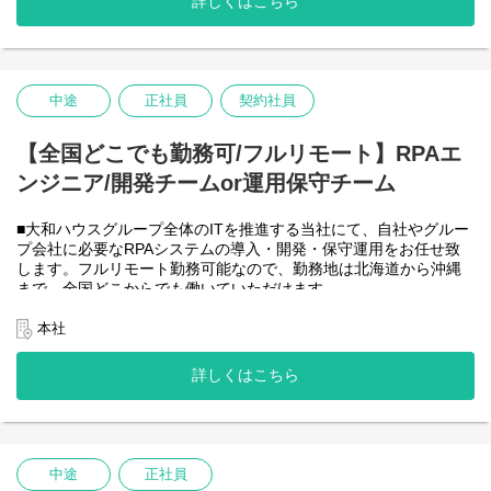
詳しくはこちら
-JavaScript
きるので、家事、育児、介護などとの両立も可能です。社員が仕
事をしやすい環境を整えることが一番の生産性向上につながると
思っておりますのでフルフレックスです。
中途
正社員
契約社員
＜クライアントは大和ハウスグループ全体＞
大和ハウスグループ480社、グループ従業員数(正社員のみ)48,831
名の
【全国どこでも勤務可/フルリモート】RPAエ
全てに関わるシステムを担っています。
ンジニア/開発チームor運用保守チーム
出資は大和ハウス本体になりますが、売上好調かつDX推進の優先
度が高いため、投資を惜しむことはありません。
潤沢なリソースのもと、最上流から変革を進めていくことが可能
■大和ハウスグループ全体のITを推進する当社にて、自社やグルー
です。
プ会社に必要なRPAシステムの導入・開発・保守運用をお任せ致
します。フルリモート勤務可能なので、勤務地は北海道から沖縄
＜詳細な業務例／基本的な技術仕様＞
まで、全国どこからでも働いていただけます。
・RPAツールの導入、保守・運用
入社日以外の出社は基本的にないので、入社後の勤務地は問いま
業務フローのヒアリングからRPAロボットが代替する要件定義、
せん。
本社
シナリオ作成をもとにした開発作業を担当いただきます。導入後
また、働く時間に制限もなく、月160時間の勤務で、午前５時～２
の不具合対応やバージョンアップなど、保守運用までをお任せし
２時までの間であれば、自由な時間に働いていただけます。業務
詳しくはこちら
ます。使用ツールの制約があり、1人で1案件を担当します。
を途中で中断したり、働く時間を調整できるので、家事、育児、
使用ツール：
介護などとの両立も可能です。社員が仕事をしやすい環境を整え
-UiPath
ることが一番の生産性向上につながると思っておりますのでフル
-VB.NET
フレックスです。
-AI-OCR/DX Suite
-MySQL など
中途
正社員
・開発チーム(６名)