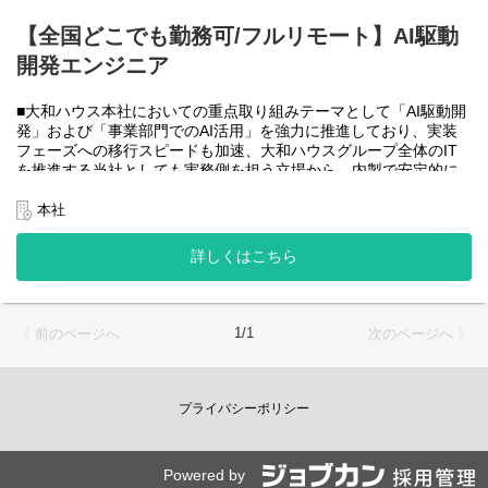
大和ハウスグループ全体のIT・DXを推進する当社にて、自社やグ
ループ会社に必要なRPA(UiPath)の導入・開発を一人一案件担当し
【全国どこでも勤務可/フルリモート】AI駆動
ていただきヒアリングからお任せします。
開発エンジニア
工期は短い物だと１カ月から長い物だと半年くらいの物が多いで
す。
■大和ハウス本社においての重点取り組みテーマとして「AI駆動開
・運用保守チーム(２名)
発」および「事業部門でのAI活用」を強力に推進しており、実装
大和ハウスグループ全体のIT・DXを推進する当社にて、自社やグ
フェーズへの移行スピードも加速、大和ハウスグループ全体のIT
ループ会社に導入したRPA(UiPath)の運用、保守、問い合わせ対応
を推進する当社としても実務側を担う立場から、内製で安定的に
をお任せします。
推進できる体制を構築することを急務としチームの拡大を図って
います。
本社
使用ツール：
なお、フルリモート勤務可能なので、勤務地は北海道から沖縄ま
-UiPath
で、日本全国どこからでも働いていただけます。
詳しくはこちら
-Power Automate
入社日以外の出社は年１～４回程度なので、入社後の勤務地は国
-AI-OCR
内であれば問いません。
-MySQL など
また、働く時間に制限もなく、月160時間の勤務で、午前５時～２
２時までの間であれば、自由な時間に働いていただけます。業務
＜クライアントは大和ハウスグループ全体＞
1/1
〈 前のページへ
次のページへ 〉
を途中で中断したり、働く時間を調整できるので、家事、育児、
大和ハウスグループ480社、グループ従業員数(正社員のみ)48,831
介護などとの両立も可能です。社員が仕事をしやすい環境を整え
名の
ることが一番の生産性向上につながると思っておりますのでフル
全てに関わるシステムを担っています。
フレックスです。
プライバシーポリシー
出資は大和ハウス本体になりますが、売上好調かつDX推進の優先
度が高いため、投資を惜しむことはありません。
●AIチーム(４名)●
潤沢なリソースのもと、最上流から変革を進めていくことが可能
業務内容
です。
Powered by
・SPA（Single Page Application）を中心としたWebアプリケーシ