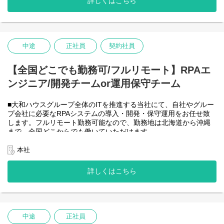
詳しくはこちら
-JavaScript
きるので、家事、育児、介護などとの両立も可能です。社員が仕
事をしやすい環境を整えることが一番の生産性向上につながると
思っておりますのでフルフレックスです。
中途
正社員
契約社員
＜クライアントは大和ハウスグループ全体＞
大和ハウスグループ480社、グループ従業員数(正社員のみ)48,831
名の
【全国どこでも勤務可/フルリモート】RPAエ
全てに関わるシステムを担っています。
ンジニア/開発チームor運用保守チーム
出資は大和ハウス本体になりますが、売上好調かつDX推進の優先
度が高いため、投資を惜しむことはありません。
潤沢なリソースのもと、最上流から変革を進めていくことが可能
■大和ハウスグループ全体のITを推進する当社にて、自社やグルー
です。
プ会社に必要なRPAシステムの導入・開発・保守運用をお任せ致
します。フルリモート勤務可能なので、勤務地は北海道から沖縄
＜詳細な業務例／基本的な技術仕様＞
まで、全国どこからでも働いていただけます。
・RPAツールの導入、保守・運用
入社日以外の出社は基本的にないので、入社後の勤務地は問いま
業務フローのヒアリングからRPAロボットが代替する要件定義、
せん。
本社
シナリオ作成をもとにした開発作業を担当いただきます。導入後
また、働く時間に制限もなく、月160時間の勤務で、午前５時～２
の不具合対応やバージョンアップなど、保守運用までをお任せし
２時までの間であれば、自由な時間に働いていただけます。業務
詳しくはこちら
ます。使用ツールの制約があり、1人で1案件を担当します。
を途中で中断したり、働く時間を調整できるので、家事、育児、
使用ツール：
介護などとの両立も可能です。社員が仕事をしやすい環境を整え
-UiPath
ることが一番の生産性向上につながると思っておりますのでフル
-VB.NET
フレックスです。
-AI-OCR/DX Suite
-MySQL など
中途
正社員
・開発チーム(６名)