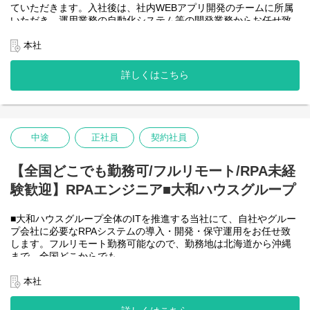
ていただきます。入社後は、社内WEBアプリ開発のチームに所属
＜詳細な業務例／基本的な技術仕様＞
いただき、運用業務の自動化システム等の開発業務からお任せ致
・RPAツールの導入、保守・運用
します。アジャイル開発で進めて頂きます。
業務ヒアリング、要件定義、基本設計、詳細設計、実装、テス
【将来的に】要件定義から設計、運用まで全般を行い、早い段階
本社
ト、リリースまで開発作業を一気通貫で担当していただきます。
で技術スペシャリストとして、技術面からメンバーを引っ張って
導入後はユーザーからの問い合わせ対応や不具合対応、RPA関連
いただく役割を期待しています。
詳しくはこちら
環境の運用・保守までをお任せします。
会社としてDX推進を進める中、AIを使って新たな価値を生む仕
使用ツール：
事、顧客向けシステムサービスの充実を図りたいと考えていま
-UiPath
す！
-VB.NET
-AI-OCR/DX Suite
＜クライアントは大和ハウスグループ全体＞
-MySQL など
中途
正社員
契約社員
大和ハウスグループ480社、グループ従業員数(正社員のみ)48,831
名の
全てに関わるシステムを担っています。
【全国どこでも勤務可/フルリモート/RPA未経
出資は大和ハウス本体になりますが、売上好調かつDX推進の優先
験歓迎】RPAエンジニア■大和ハウスグループ
度が高いため、
投資を惜しむことはありません。
潤沢なリソースのもと、最上流から変革を進めていくことが可能
■大和ハウスグループ全体のITを推進する当社にて、自社やグルー
です。
プ会社に必要なRPAシステムの導入・開発・保守運用をお任せ致
します。フルリモート勤務可能なので、勤務地は北海道から沖縄
＜詳細な業務例／基本的な技術仕様＞
まで、全国どこからでも
・ローコード開発
働いていただけます。入社日以外の出社は基本的にないので、入
ローコード開発プラットフォームを導入し、レガシー化した業務
社後の勤務地は問いません。また、働く時間に制限もなく、月160
本社
基幹システムの改善などに取り組んでいます。
時間の勤務で、午前5時～22時までの間であれば、自由な時間に働
-Outsystems
いていただけます。業務を途中で中断したり、働く時間を調整で