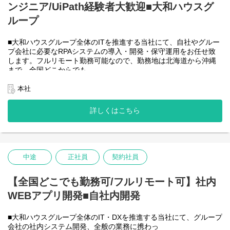
ンジニア/UiPath経験者大歓迎■大和ハウスグ
●AIチーム(４名)●
業務内容
ループ
・Microsoft Copilot を利用したエージェント運用・管理
・生成AIを用いたAIエージェントの設計・開発・改善
■大和ハウスグループ全体のITを推進する当社にて、自社やグルー
・Azureを利用したAIエージェント基盤の構築・連携
プ会社に必要なRPAシステムの導入・開発・保守運用をお任せ致
・AIエージェントの運用支援
します。フルリモート勤務可能なので、勤務地は北海道から沖縄
入社後は研修の後、チーム開発をベースにOJTを行いながら実案
まで、全国どこからでも
件に従事してもらう想定です。
働いていただけます。入社日以外の出社は基本的にないので、入
社後の勤務地は問いません。また、働く時間に制限もなく、月160
本社
＜クライアントは大和ハウスグループ全体＞
時間の勤務で、午前５時～２２時までの間であれば、自由な時間
出資は大和ハウス本体になりますが、売上好調かつDX推進の優先
に働いていただけます。業務を途中で中断したり、働く時間を調
度が高いため、投資を惜しむことはありません。
詳しくはこちら
整できるので、家事、育児、介護などとの両立も可能です。社員
潤沢なリソースのもと、最上流から変革を進めていくことが可能
が仕事をしやすい環境を整えることが一番の生産性向上につなが
です。
ると思っておりますのでフルフレックスです。
中途
正社員
契約社員
＜クライアントは大和ハウスグループ全体＞
大和ハウスグループ480社、グループ従業員数(正社員のみ)48,831
名の
【全国どこでも勤務可/フルリモート可】社内
全てに関わるシステムを担っています。
WEBアプリ開発■自社内開発
出資は大和ハウス本体になりますが、売上好調かつDX推進の優先
度が高いため、投資を惜しむことはありません。
潤沢なリソースのもと、最上流から変革を進めていくことが可能
■大和ハウスグループ全体のIT・DXを推進する当社にて、グループ
です。
会社の社内システム開発、全般の業務に携わっ