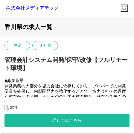
株式会社メディアテック
香川県の求人一覧
中途
正社員
管理会計システム開発/保守/改修【フルリモー
ト環境】
■募集背景
開発業務の大部分を協力会社に依存しており、プロパーでの開発
要員を確保し、内製開発力を強化することで、協力会社への過度
な依存からの脱却、ナレッジの社内蓄積を図り、既存システムの
開発体制を安定させたうえで将来的に社内のSAP開発需要にも対
応できるチームへと成長させていきたい。
本社
■業務内容
大和ハウスグループ全体のITを推進する当社にて、グループ会社
詳しくはこちら
(大和ハウス含)の社内システム開発、改修に携わって頂きます。
具体的には...