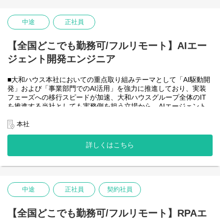
・HTML5 アプリケーション（JavaScript / jQuery / Vue.js）を用い
た管理会計システムのフロントエンド開発・保守
・CAP（Cloud Application Programming Model / Node.js）および
中途
正社員
OData を用いたデータアクセス・バックエンド開発・保守
・Node.js を用いたバックエンド開発・保守
【全国どこでも勤務可/フルリモート】AIエー
・SAP HANA SQL / Calculation View / Procedure によるデータモ
デリング・DB開発
ジェント開発エンジニア
■フルリモート勤務可能なので、勤務地は北海道から沖縄まで、全
国どこからでも働いていただけます。
■大和ハウス本社においての重点取り組みテーマとして「AI駆動開
入社日以外の出社は基本的にないので、入社後の勤務地は問いま
発」および「事業部門でのAI活用」を強力に推進しており、実装
せん。また、働く時間に制限もなく、月160時間の勤務で、午前5
フェーズへの移行スピードが加速、大和ハウスグループ全体のIT
時～22時までの間であれば、自由な時間に働いていただけます。
を推進する当社としても実務側を担う立場から、AIエージェント
業務を途中で中断したり、働く時間を調整できるので、家事、育
開発・運用を内製で安定的に推進できる体制を構築することを急
児、介護などとの両立も可能です。社員が仕事をしやすい環境を
務としチームの拡大を図っています。
本社
整えることが一番の生産性向上につながると思っておりますので
なお、フルリモート勤務可能なので、勤務地は北海道から沖縄ま
フルフレックスです。
で、日本全国どこからでも働いていただけます。
詳しくはこちら
入社日以外の出社は年１～４回程度なので、入社後の勤務地は国
内であれば問いません。
また、働く時間に制限もなく、月160時間の勤務で、午前５時～２
２時までの間であれば、自由な時間に働いていただけます。業務
を途中で中断したり、働く時間を調整できるので、家事、育児、
中途
正社員
契約社員
介護などとの両立も可能です。社員が仕事をしやすい環境を整え
ることが一番の生産性向上につながると思っておりますのでフル
【全国どこでも勤務可/フルリモート】RPAエ
フレックスです。