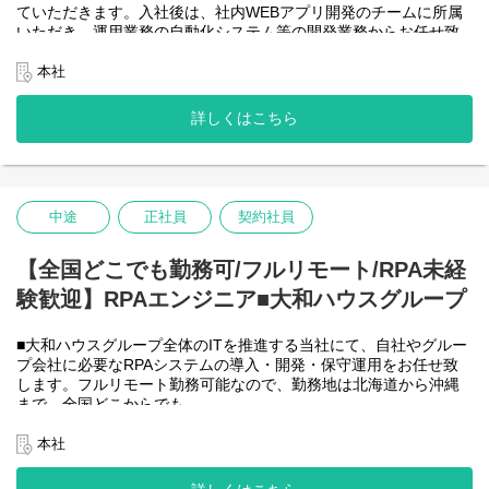
ていただきます。入社後は、社内WEBアプリ開発のチームに所属
＜詳細な業務例／基本的な技術仕様＞
いただき、運用業務の自動化システム等の開発業務からお任せ致
・RPAツールの導入、保守・運用
します。アジャイル開発で進めて頂きます。
業務ヒアリング、要件定義、基本設計、詳細設計、実装、テス
【将来的に】要件定義から設計、運用まで全般を行い、早い段階
本社
ト、リリースまで開発作業を一気通貫で担当していただきます。
で技術スペシャリストとして、技術面からメンバーを引っ張って
導入後はユーザーからの問い合わせ対応や不具合対応、RPA関連
いただく役割を期待しています。
詳しくはこちら
環境の運用・保守までをお任せします。
会社としてDX推進を進める中、AIを使って新たな価値を生む仕
使用ツール：
事、顧客向けシステムサービスの充実を図りたいと考えていま
-UiPath
す！
-VB.NET
-AI-OCR/DX Suite
＜クライアントは大和ハウスグループ全体＞
-MySQL など
中途
正社員
契約社員
大和ハウスグループ480社、グループ従業員数(正社員のみ)48,831
名の
全てに関わるシステムを担っています。
【全国どこでも勤務可/フルリモート/RPA未経
出資は大和ハウス本体になりますが、売上好調かつDX推進の優先
験歓迎】RPAエンジニア■大和ハウスグループ
度が高いため、
投資を惜しむことはありません。
潤沢なリソースのもと、最上流から変革を進めていくことが可能
■大和ハウスグループ全体のITを推進する当社にて、自社やグルー
です。
プ会社に必要なRPAシステムの導入・開発・保守運用をお任せ致
します。フルリモート勤務可能なので、勤務地は北海道から沖縄
＜詳細な業務例／基本的な技術仕様＞
まで、全国どこからでも
・ローコード開発
働いていただけます。入社日以外の出社は基本的にないので、入
ローコード開発プラットフォームを導入し、レガシー化した業務
社後の勤務地は問いません。また、働く時間に制限もなく、月160
本社
基幹システムの改善などに取り組んでいます。
時間の勤務で、午前5時～22時までの間であれば、自由な時間に働
-Outsystems
いていただけます。業務を途中で中断したり、働く時間を調整で