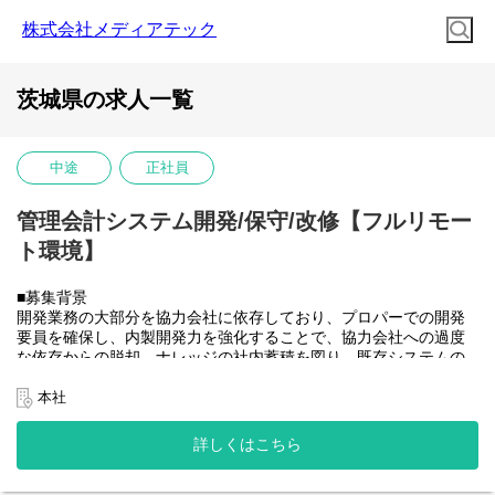
株式会社メディアテック
茨城県の求人一覧
中途
正社員
管理会計システム開発/保守/改修【フルリモー
ト環境】
■募集背景
開発業務の大部分を協力会社に依存しており、プロパーでの開発
要員を確保し、内製開発力を強化することで、協力会社への過度
な依存からの脱却、ナレッジの社内蓄積を図り、既存システムの
開発体制を安定させたうえで将来的に社内のSAP開発需要にも対
応できるチームへと成長させていきたい。
本社
■業務内容
大和ハウスグループ全体のITを推進する当社にて、グループ会社
詳しくはこちら
(大和ハウス含)の社内システム開発、改修に携わって頂きます。
具体的には...