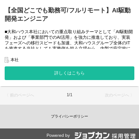
大和ハウスグループ全体のIT・DXを推進する当社にて、自社やグ
ループ会社に必要なRPA(UiPath)の導入・開発を一人一案件担当し
【全国どこでも勤務可/フルリモート】AI駆動
ていただきヒアリングからお任せします。
開発エンジニア
工期は短い物だと１カ月から長い物だと半年くらいの物が多いで
す。
■大和ハウス本社においての重点取り組みテーマとして「AI駆動開
・運用保守チーム(２名)
発」および「事業部門でのAI活用」を強力に推進しており、実装
大和ハウスグループ全体のIT・DXを推進する当社にて、自社やグ
フェーズへの移行スピードも加速、大和ハウスグループ全体のIT
ループ会社に導入したRPA(UiPath)の運用、保守、問い合わせ対応
を推進する当社としても実務側を担う立場から、内製で安定的に
をお任せします。
推進できる体制を構築することを急務としチームの拡大を図って
います。
本社
使用ツール：
なお、フルリモート勤務可能なので、勤務地は北海道から沖縄ま
-UiPath
で、日本全国どこからでも働いていただけます。
詳しくはこちら
-Power Automate
入社日以外の出社は年１～４回程度なので、入社後の勤務地は国
-AI-OCR
内であれば問いません。
-MySQL など
また、働く時間に制限もなく、月160時間の勤務で、午前５時～２
２時までの間であれば、自由な時間に働いていただけます。業務
＜クライアントは大和ハウスグループ全体＞
1/1
〈 前のページへ
次のページへ 〉
を途中で中断したり、働く時間を調整できるので、家事、育児、
大和ハウスグループ480社、グループ従業員数(正社員のみ)48,831
介護などとの両立も可能です。社員が仕事をしやすい環境を整え
名の
ることが一番の生産性向上につながると思っておりますのでフル
全てに関わるシステムを担っています。
フレックスです。
プライバシーポリシー
出資は大和ハウス本体になりますが、売上好調かつDX推進の優先
度が高いため、投資を惜しむことはありません。
●AIチーム(４名)●
潤沢なリソースのもと、最上流から変革を進めていくことが可能
業務内容
です。
Powered by
・SPA（Single Page Application）を中心としたWebアプリケーシ