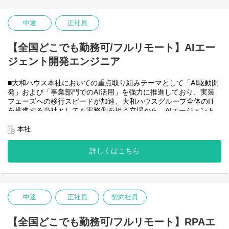
・HTML5 アプリケーション（JavaScript / jQuery / Vue.js）を用い
た管理会計システムのフロントエンド開発・保守
・CAP（Cloud Application Programming Model / Node.js）および
中途
正社員
OData を用いたデータアクセス・バックエンド開発・保守
・Node.js を用いたバックエンド開発・保守
【全国どこでも勤務可/フルリモート】AIエー
・SAP HANA SQL / Calculation View / Procedure によるデータモ
デリング・DB開発
ジェント開発エンジニア
■フルリモート勤務可能なので、勤務地は北海道から沖縄まで、全
国どこからでも働いていただけます。
■大和ハウス本社においての重点取り組みテーマとして「AI駆動開
入社日以外の出社は基本的にないので、入社後の勤務地は問いま
発」および「事業部門でのAI活用」を強力に推進しており、実装
せん。また、働く時間に制限もなく、月160時間の勤務で、午前5
フェーズへの移行スピードが加速、大和ハウスグループ全体のIT
時～22時までの間であれば、自由な時間に働いていただけます。
を推進する当社としても実務側を担う立場から、AIエージェント
業務を途中で中断したり、働く時間を調整できるので、家事、育
開発・運用を内製で安定的に推進できる体制を構築することを急
児、介護などとの両立も可能です。社員が仕事をしやすい環境を
務としチームの拡大を図っています。
本社
整えることが一番の生産性向上につながると思っておりますので
なお、フルリモート勤務可能なので、勤務地は北海道から沖縄ま
フルフレックスです。
で、日本全国どこからでも働いていただけます。
詳しくはこちら
入社日以外の出社は年１～４回程度なので、入社後の勤務地は国
内であれば問いません。
また、働く時間に制限もなく、月160時間の勤務で、午前５時～２
２時までの間であれば、自由な時間に働いていただけます。業務
を途中で中断したり、働く時間を調整できるので、家事、育児、
中途
正社員
契約社員
介護などとの両立も可能です。社員が仕事をしやすい環境を整え
ることが一番の生産性向上につながると思っておりますのでフル
【全国どこでも勤務可/フルリモート】RPAエ
フレックスです。