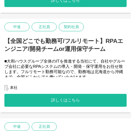
詳しくはこちら
-JavaScript
きるので、家事、育児、介護などとの両立も可能です。社員が仕
事をしやすい環境を整えることが一番の生産性向上につながると
思っておりますのでフルフレックスです。
中途
正社員
契約社員
＜クライアントは大和ハウスグループ全体＞
大和ハウスグループ480社、グループ従業員数(正社員のみ)48,831
名の
【全国どこでも勤務可/フルリモート】RPAエ
全てに関わるシステムを担っています。
ンジニア/開発チームor運用保守チーム
出資は大和ハウス本体になりますが、売上好調かつDX推進の優先
度が高いため、投資を惜しむことはありません。
潤沢なリソースのもと、最上流から変革を進めていくことが可能
■大和ハウスグループ全体のITを推進する当社にて、自社やグルー
です。
プ会社に必要なRPAシステムの導入・開発・保守運用をお任せ致
します。フルリモート勤務可能なので、勤務地は北海道から沖縄
＜詳細な業務例／基本的な技術仕様＞
まで、全国どこからでも働いていただけます。
・RPAツールの導入、保守・運用
入社日以外の出社は基本的にないので、入社後の勤務地は問いま
業務フローのヒアリングからRPAロボットが代替する要件定義、
せん。
本社
シナリオ作成をもとにした開発作業を担当いただきます。導入後
また、働く時間に制限もなく、月160時間の勤務で、午前５時～２
の不具合対応やバージョンアップなど、保守運用までをお任せし
２時までの間であれば、自由な時間に働いていただけます。業務
詳しくはこちら
ます。使用ツールの制約があり、1人で1案件を担当します。
を途中で中断したり、働く時間を調整できるので、家事、育児、
使用ツール：
介護などとの両立も可能です。社員が仕事をしやすい環境を整え
-UiPath
ることが一番の生産性向上につながると思っておりますのでフル
-VB.NET
フレックスです。
-AI-OCR/DX Suite
-MySQL など
中途
正社員
・開発チーム(６名)