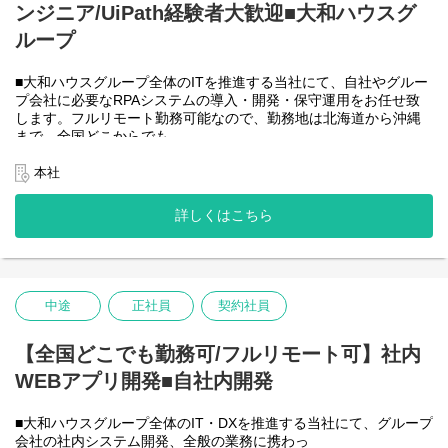
ンジニア/UiPath経験者大歓迎■大和ハウスグ
●AIチーム(４名)●
業務内容
ループ
・Microsoft Copilot を利用したエージェント運用・管理
・生成AIを用いたAIエージェントの設計・開発・改善
■大和ハウスグループ全体のITを推進する当社にて、自社やグルー
・Azureを利用したAIエージェント基盤の構築・連携
プ会社に必要なRPAシステムの導入・開発・保守運用をお任せ致
・AIエージェントの運用支援
します。フルリモート勤務可能なので、勤務地は北海道から沖縄
入社後は研修の後、チーム開発をベースにOJTを行いながら実案
まで、全国どこからでも
件に従事してもらう想定です。
働いていただけます。入社日以外の出社は基本的にないので、入
社後の勤務地は問いません。また、働く時間に制限もなく、月160
本社
＜クライアントは大和ハウスグループ全体＞
時間の勤務で、午前５時～２２時までの間であれば、自由な時間
出資は大和ハウス本体になりますが、売上好調かつDX推進の優先
に働いていただけます。業務を途中で中断したり、働く時間を調
度が高いため、投資を惜しむことはありません。
詳しくはこちら
整できるので、家事、育児、介護などとの両立も可能です。社員
潤沢なリソースのもと、最上流から変革を進めていくことが可能
が仕事をしやすい環境を整えることが一番の生産性向上につなが
です。
ると思っておりますのでフルフレックスです。
中途
正社員
契約社員
＜クライアントは大和ハウスグループ全体＞
大和ハウスグループ480社、グループ従業員数(正社員のみ)48,831
名の
【全国どこでも勤務可/フルリモート可】社内
全てに関わるシステムを担っています。
WEBアプリ開発■自社内開発
出資は大和ハウス本体になりますが、売上好調かつDX推進の優先
度が高いため、投資を惜しむことはありません。
潤沢なリソースのもと、最上流から変革を進めていくことが可能
■大和ハウスグループ全体のIT・DXを推進する当社にて、グループ
です。
会社の社内システム開発、全般の業務に携わっ