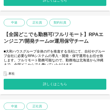
詳しくはこちら
-JavaScript
きるので、家事、育児、介護などとの両立も可能です。社員が仕
事をしやすい環境を整えることが一番の生産性向上につながると
思っておりますのでフルフレックスです。
中途
正社員
契約社員
＜クライアントは大和ハウスグループ全体＞
大和ハウスグループ480社、グループ従業員数(正社員のみ)48,831
名の
【全国どこでも勤務可/フルリモート】RPAエ
全てに関わるシステムを担っています。
ンジニア/開発チームor運用保守チーム
出資は大和ハウス本体になりますが、売上好調かつDX推進の優先
度が高いため、投資を惜しむことはありません。
潤沢なリソースのもと、最上流から変革を進めていくことが可能
■大和ハウスグループ全体のITを推進する当社にて、自社やグルー
です。
プ会社に必要なRPAシステムの導入・開発・保守運用をお任せ致
します。フルリモート勤務可能なので、勤務地は北海道から沖縄
＜詳細な業務例／基本的な技術仕様＞
まで、全国どこからでも働いていただけます。
・RPAツールの導入、保守・運用
入社日以外の出社は基本的にないので、入社後の勤務地は問いま
業務フローのヒアリングからRPAロボットが代替する要件定義、
せん。
本社
シナリオ作成をもとにした開発作業を担当いただきます。導入後
また、働く時間に制限もなく、月160時間の勤務で、午前５時～２
の不具合対応やバージョンアップなど、保守運用までをお任せし
２時までの間であれば、自由な時間に働いていただけます。業務
詳しくはこちら
ます。使用ツールの制約があり、1人で1案件を担当します。
を途中で中断したり、働く時間を調整できるので、家事、育児、
使用ツール：
介護などとの両立も可能です。社員が仕事をしやすい環境を整え
-UiPath
ることが一番の生産性向上につながると思っておりますのでフル
-VB.NET
フレックスです。
-AI-OCR/DX Suite
-MySQL など
中途
正社員
・開発チーム(６名)