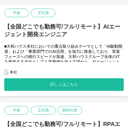
・HTML5 アプリケーション（JavaScript / jQuery / Vue.js）を用い
た管理会計システムのフロントエンド開発・保守
・CAP（Cloud Application Programming Model / Node.js）および
中途
正社員
OData を用いたデータアクセス・バックエンド開発・保守
・Node.js を用いたバックエンド開発・保守
【全国どこでも勤務可/フルリモート】AIエー
・SAP HANA SQL / Calculation View / Procedure によるデータモ
デリング・DB開発
ジェント開発エンジニア
■フルリモート勤務可能なので、勤務地は北海道から沖縄まで、全
国どこからでも働いていただけます。
■大和ハウス本社においての重点取り組みテーマとして「AI駆動開
入社日以外の出社は基本的にないので、入社後の勤務地は問いま
発」および「事業部門でのAI活用」を強力に推進しており、実装
せん。また、働く時間に制限もなく、月160時間の勤務で、午前5
フェーズへの移行スピードが加速、大和ハウスグループ全体のIT
時～22時までの間であれば、自由な時間に働いていただけます。
を推進する当社としても実務側を担う立場から、AIエージェント
業務を途中で中断したり、働く時間を調整できるので、家事、育
開発・運用を内製で安定的に推進できる体制を構築することを急
児、介護などとの両立も可能です。社員が仕事をしやすい環境を
務としチームの拡大を図っています。
本社
整えることが一番の生産性向上につながると思っておりますので
なお、フルリモート勤務可能なので、勤務地は北海道から沖縄ま
フルフレックスです。
で、日本全国どこからでも働いていただけます。
詳しくはこちら
入社日以外の出社は年１～４回程度なので、入社後の勤務地は国
内であれば問いません。
また、働く時間に制限もなく、月160時間の勤務で、午前５時～２
２時までの間であれば、自由な時間に働いていただけます。業務
を途中で中断したり、働く時間を調整できるので、家事、育児、
中途
正社員
契約社員
介護などとの両立も可能です。社員が仕事をしやすい環境を整え
ることが一番の生産性向上につながると思っておりますのでフル
【全国どこでも勤務可/フルリモート】RPAエ
フレックスです。