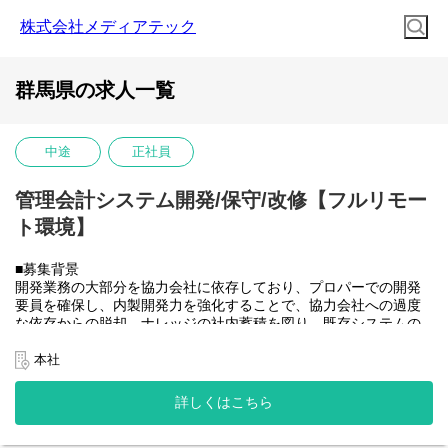
株式会社メディアテック
群馬県の求人一覧
中途
正社員
管理会計システム開発/保守/改修【フルリモー
ト環境】
■募集背景
開発業務の大部分を協力会社に依存しており、プロパーでの開発
要員を確保し、内製開発力を強化することで、協力会社への過度
な依存からの脱却、ナレッジの社内蓄積を図り、既存システムの
開発体制を安定させたうえで将来的に社内のSAP開発需要にも対
応できるチームへと成長させていきたい。
本社
■業務内容
大和ハウスグループ全体のITを推進する当社にて、グループ会社
詳しくはこちら
(大和ハウス含)の社内システム開発、改修に携わって頂きます。
具体的には...