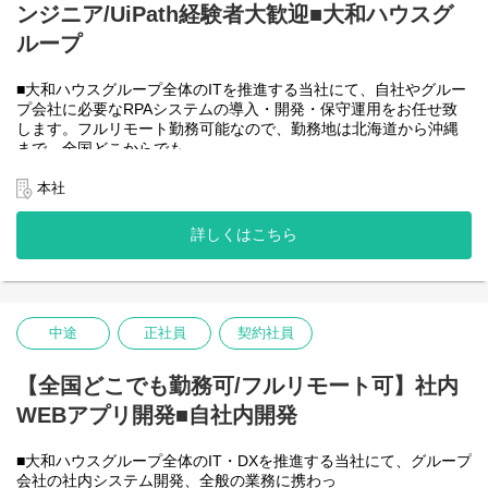
ンジニア/UiPath経験者大歓迎■大和ハウスグ
●AIチーム(４名)●
業務内容
ループ
・Microsoft Copilot を利用したエージェント運用・管理
・生成AIを用いたAIエージェントの設計・開発・改善
■大和ハウスグループ全体のITを推進する当社にて、自社やグルー
・Azureを利用したAIエージェント基盤の構築・連携
プ会社に必要なRPAシステムの導入・開発・保守運用をお任せ致
・AIエージェントの運用支援
します。フルリモート勤務可能なので、勤務地は北海道から沖縄
入社後は研修の後、チーム開発をベースにOJTを行いながら実案
まで、全国どこからでも
件に従事してもらう想定です。
働いていただけます。入社日以外の出社は基本的にないので、入
社後の勤務地は問いません。また、働く時間に制限もなく、月160
本社
＜クライアントは大和ハウスグループ全体＞
時間の勤務で、午前５時～２２時までの間であれば、自由な時間
出資は大和ハウス本体になりますが、売上好調かつDX推進の優先
に働いていただけます。業務を途中で中断したり、働く時間を調
度が高いため、投資を惜しむことはありません。
詳しくはこちら
整できるので、家事、育児、介護などとの両立も可能です。社員
潤沢なリソースのもと、最上流から変革を進めていくことが可能
が仕事をしやすい環境を整えることが一番の生産性向上につなが
です。
ると思っておりますのでフルフレックスです。
中途
正社員
契約社員
＜クライアントは大和ハウスグループ全体＞
大和ハウスグループ480社、グループ従業員数(正社員のみ)48,831
名の
【全国どこでも勤務可/フルリモート可】社内
全てに関わるシステムを担っています。
WEBアプリ開発■自社内開発
出資は大和ハウス本体になりますが、売上好調かつDX推進の優先
度が高いため、投資を惜しむことはありません。
潤沢なリソースのもと、最上流から変革を進めていくことが可能
■大和ハウスグループ全体のIT・DXを推進する当社にて、グループ
です。
会社の社内システム開発、全般の業務に携わっ