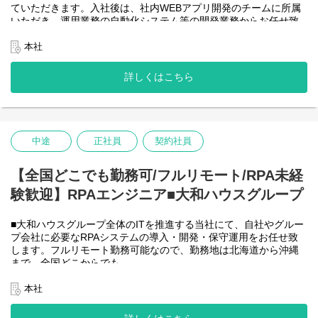
ていただきます。入社後は、社内WEBアプリ開発のチームに所属
＜詳細な業務例／基本的な技術仕様＞
いただき、運用業務の自動化システム等の開発業務からお任せ致
・RPAツールの導入、保守・運用
します。アジャイル開発で進めて頂きます。
業務ヒアリング、要件定義、基本設計、詳細設計、実装、テス
【将来的に】要件定義から設計、運用まで全般を行い、早い段階
本社
ト、リリースまで開発作業を一気通貫で担当していただきます。
で技術スペシャリストとして、技術面からメンバーを引っ張って
導入後はユーザーからの問い合わせ対応や不具合対応、RPA関連
いただく役割を期待しています。
詳しくはこちら
環境の運用・保守までをお任せします。
会社としてDX推進を進める中、AIを使って新たな価値を生む仕
使用ツール：
事、顧客向けシステムサービスの充実を図りたいと考えていま
-UiPath
す！
-VB.NET
-AI-OCR/DX Suite
＜クライアントは大和ハウスグループ全体＞
-MySQL など
中途
正社員
契約社員
大和ハウスグループ480社、グループ従業員数(正社員のみ)48,831
名の
全てに関わるシステムを担っています。
【全国どこでも勤務可/フルリモート/RPA未経
出資は大和ハウス本体になりますが、売上好調かつDX推進の優先
験歓迎】RPAエンジニア■大和ハウスグループ
度が高いため、
投資を惜しむことはありません。
潤沢なリソースのもと、最上流から変革を進めていくことが可能
■大和ハウスグループ全体のITを推進する当社にて、自社やグルー
です。
プ会社に必要なRPAシステムの導入・開発・保守運用をお任せ致
します。フルリモート勤務可能なので、勤務地は北海道から沖縄
＜詳細な業務例／基本的な技術仕様＞
まで、全国どこからでも
・ローコード開発
働いていただけます。入社日以外の出社は基本的にないので、入
ローコード開発プラットフォームを導入し、レガシー化した業務
社後の勤務地は問いません。また、働く時間に制限もなく、月160
本社
基幹システムの改善などに取り組んでいます。
時間の勤務で、午前5時～22時までの間であれば、自由な時間に働
-Outsystems
いていただけます。業務を途中で中断したり、働く時間を調整で