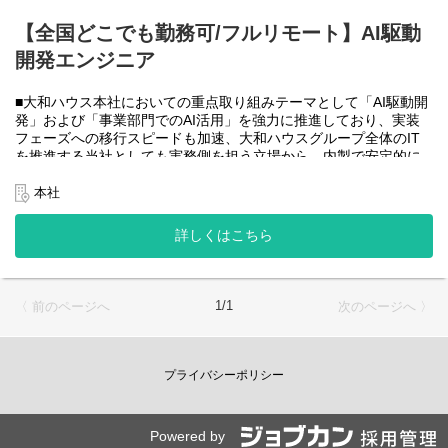
大和ハウスグループ全体のIT・DXを推進する当社にて、自社やグ
ループ会社に必要なRPA(UiPath)の導入・開発を一人一案件担当し
【全国どこでも勤務可/フルリモート】AI駆動
ていただきヒアリングからお任せします。
開発エンジニア
工期は短い物だと１カ月から長い物だと半年くらいの物が多いで
す。
■大和ハウス本社においての重点取り組みテーマとして「AI駆動開
・運用保守チーム(２名)
発」および「事業部門でのAI活用」を強力に推進しており、実装
大和ハウスグループ全体のIT・DXを推進する当社にて、自社やグ
フェーズへの移行スピードも加速、大和ハウスグループ全体のIT
ループ会社に導入したRPA(UiPath)の運用、保守、問い合わせ対応
を推進する当社としても実務側を担う立場から、内製で安定的に
をお任せします。
推進できる体制を構築することを急務としチームの拡大を図って
います。
本社
使用ツール：
なお、フルリモート勤務可能なので、勤務地は北海道から沖縄ま
-UiPath
で、日本全国どこからでも働いていただけます。
詳しくはこちら
-Power Automate
入社日以外の出社は年１～４回程度なので、入社後の勤務地は国
-AI-OCR
内であれば問いません。
-MySQL など
また、働く時間に制限もなく、月160時間の勤務で、午前５時～２
２時までの間であれば、自由な時間に働いていただけます。業務
＜クライアントは大和ハウスグループ全体＞
1/1
〈 前のページへ
次のページへ 〉
を途中で中断したり、働く時間を調整できるので、家事、育児、
大和ハウスグループ480社、グループ従業員数(正社員のみ)48,831
介護などとの両立も可能です。社員が仕事をしやすい環境を整え
名の
ることが一番の生産性向上につながると思っておりますのでフル
全てに関わるシステムを担っています。
フレックスです。
プライバシーポリシー
出資は大和ハウス本体になりますが、売上好調かつDX推進の優先
度が高いため、投資を惜しむことはありません。
●AIチーム(４名)●
潤沢なリソースのもと、最上流から変革を進めていくことが可能
業務内容
です。
Powered by
・SPA（Single Page Application）を中心としたWebアプリケーシ