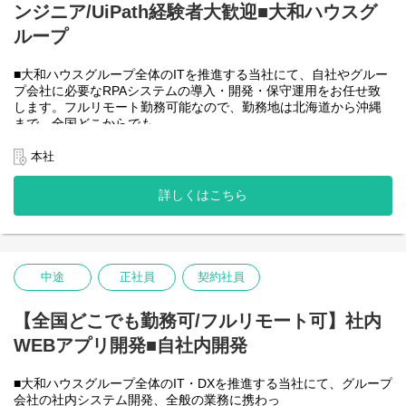
ンジニア/UiPath経験者大歓迎■大和ハウスグ
●AIチーム(４名)●
業務内容
ループ
・Microsoft Copilot を利用したエージェント運用・管理
・生成AIを用いたAIエージェントの設計・開発・改善
■大和ハウスグループ全体のITを推進する当社にて、自社やグルー
・Azureを利用したAIエージェント基盤の構築・連携
プ会社に必要なRPAシステムの導入・開発・保守運用をお任せ致
・AIエージェントの運用支援
します。フルリモート勤務可能なので、勤務地は北海道から沖縄
入社後は研修の後、チーム開発をベースにOJTを行いながら実案
まで、全国どこからでも
件に従事してもらう想定です。
働いていただけます。入社日以外の出社は基本的にないので、入
社後の勤務地は問いません。また、働く時間に制限もなく、月160
本社
＜クライアントは大和ハウスグループ全体＞
時間の勤務で、午前５時～２２時までの間であれば、自由な時間
出資は大和ハウス本体になりますが、売上好調かつDX推進の優先
に働いていただけます。業務を途中で中断したり、働く時間を調
度が高いため、投資を惜しむことはありません。
詳しくはこちら
整できるので、家事、育児、介護などとの両立も可能です。社員
潤沢なリソースのもと、最上流から変革を進めていくことが可能
が仕事をしやすい環境を整えることが一番の生産性向上につなが
です。
ると思っておりますのでフルフレックスです。
中途
正社員
契約社員
＜クライアントは大和ハウスグループ全体＞
大和ハウスグループ480社、グループ従業員数(正社員のみ)48,831
名の
【全国どこでも勤務可/フルリモート可】社内
全てに関わるシステムを担っています。
WEBアプリ開発■自社内開発
出資は大和ハウス本体になりますが、売上好調かつDX推進の優先
度が高いため、投資を惜しむことはありません。
潤沢なリソースのもと、最上流から変革を進めていくことが可能
■大和ハウスグループ全体のIT・DXを推進する当社にて、グループ
です。
会社の社内システム開発、全般の業務に携わっ