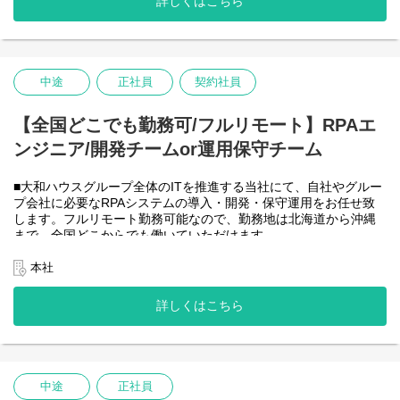
詳しくはこちら
-JavaScript
きるので、家事、育児、介護などとの両立も可能です。社員が仕
事をしやすい環境を整えることが一番の生産性向上につながると
思っておりますのでフルフレックスです。
中途
正社員
契約社員
＜クライアントは大和ハウスグループ全体＞
大和ハウスグループ480社、グループ従業員数(正社員のみ)48,831
名の
【全国どこでも勤務可/フルリモート】RPAエ
全てに関わるシステムを担っています。
ンジニア/開発チームor運用保守チーム
出資は大和ハウス本体になりますが、売上好調かつDX推進の優先
度が高いため、投資を惜しむことはありません。
潤沢なリソースのもと、最上流から変革を進めていくことが可能
■大和ハウスグループ全体のITを推進する当社にて、自社やグルー
です。
プ会社に必要なRPAシステムの導入・開発・保守運用をお任せ致
します。フルリモート勤務可能なので、勤務地は北海道から沖縄
＜詳細な業務例／基本的な技術仕様＞
まで、全国どこからでも働いていただけます。
・RPAツールの導入、保守・運用
入社日以外の出社は基本的にないので、入社後の勤務地は問いま
業務フローのヒアリングからRPAロボットが代替する要件定義、
せん。
本社
シナリオ作成をもとにした開発作業を担当いただきます。導入後
また、働く時間に制限もなく、月160時間の勤務で、午前５時～２
の不具合対応やバージョンアップなど、保守運用までをお任せし
２時までの間であれば、自由な時間に働いていただけます。業務
詳しくはこちら
ます。使用ツールの制約があり、1人で1案件を担当します。
を途中で中断したり、働く時間を調整できるので、家事、育児、
使用ツール：
介護などとの両立も可能です。社員が仕事をしやすい環境を整え
-UiPath
ることが一番の生産性向上につながると思っておりますのでフル
-VB.NET
フレックスです。
-AI-OCR/DX Suite
-MySQL など
中途
正社員
・開発チーム(６名)