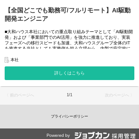
大和ハウスグループ全体のIT・DXを推進する当社にて、自社やグ
ループ会社に必要なRPA(UiPath)の導入・開発を一人一案件担当し
【全国どこでも勤務可/フルリモート】AI駆動
ていただきヒアリングからお任せします。
開発エンジニア
工期は短い物だと１カ月から長い物だと半年くらいの物が多いで
す。
■大和ハウス本社においての重点取り組みテーマとして「AI駆動開
・運用保守チーム(２名)
発」および「事業部門でのAI活用」を強力に推進しており、実装
大和ハウスグループ全体のIT・DXを推進する当社にて、自社やグ
フェーズへの移行スピードも加速、大和ハウスグループ全体のIT
ループ会社に導入したRPA(UiPath)の運用、保守、問い合わせ対応
を推進する当社としても実務側を担う立場から、内製で安定的に
をお任せします。
推進できる体制を構築することを急務としチームの拡大を図って
います。
本社
使用ツール：
なお、フルリモート勤務可能なので、勤務地は北海道から沖縄ま
-UiPath
で、日本全国どこからでも働いていただけます。
詳しくはこちら
-Power Automate
入社日以外の出社は年１～４回程度なので、入社後の勤務地は国
-AI-OCR
内であれば問いません。
-MySQL など
また、働く時間に制限もなく、月160時間の勤務で、午前５時～２
２時までの間であれば、自由な時間に働いていただけます。業務
＜クライアントは大和ハウスグループ全体＞
1/1
〈 前のページへ
次のページへ 〉
を途中で中断したり、働く時間を調整できるので、家事、育児、
大和ハウスグループ480社、グループ従業員数(正社員のみ)48,831
介護などとの両立も可能です。社員が仕事をしやすい環境を整え
名の
ることが一番の生産性向上につながると思っておりますのでフル
全てに関わるシステムを担っています。
フレックスです。
プライバシーポリシー
出資は大和ハウス本体になりますが、売上好調かつDX推進の優先
度が高いため、投資を惜しむことはありません。
●AIチーム(４名)●
潤沢なリソースのもと、最上流から変革を進めていくことが可能
業務内容
です。
Powered by
・SPA（Single Page Application）を中心としたWebアプリケーシ