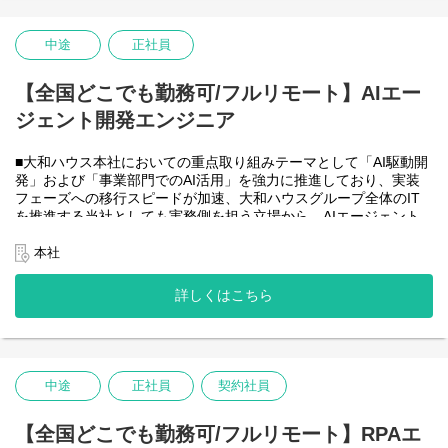
・HTML5 アプリケーション（JavaScript / jQuery / Vue.js）を用い
た管理会計システムのフロントエンド開発・保守
・CAP（Cloud Application Programming Model / Node.js）および
中途
正社員
OData を用いたデータアクセス・バックエンド開発・保守
・Node.js を用いたバックエンド開発・保守
【全国どこでも勤務可/フルリモート】AIエー
・SAP HANA SQL / Calculation View / Procedure によるデータモ
デリング・DB開発
ジェント開発エンジニア
■フルリモート勤務可能なので、勤務地は北海道から沖縄まで、全
国どこからでも働いていただけます。
■大和ハウス本社においての重点取り組みテーマとして「AI駆動開
入社日以外の出社は基本的にないので、入社後の勤務地は問いま
発」および「事業部門でのAI活用」を強力に推進しており、実装
せん。また、働く時間に制限もなく、月160時間の勤務で、午前5
フェーズへの移行スピードが加速、大和ハウスグループ全体のIT
時～22時までの間であれば、自由な時間に働いていただけます。
を推進する当社としても実務側を担う立場から、AIエージェント
業務を途中で中断したり、働く時間を調整できるので、家事、育
開発・運用を内製で安定的に推進できる体制を構築することを急
児、介護などとの両立も可能です。社員が仕事をしやすい環境を
務としチームの拡大を図っています。
本社
整えることが一番の生産性向上につながると思っておりますので
なお、フルリモート勤務可能なので、勤務地は北海道から沖縄ま
フルフレックスです。
で、日本全国どこからでも働いていただけます。
詳しくはこちら
入社日以外の出社は年１～４回程度なので、入社後の勤務地は国
内であれば問いません。
また、働く時間に制限もなく、月160時間の勤務で、午前５時～２
２時までの間であれば、自由な時間に働いていただけます。業務
を途中で中断したり、働く時間を調整できるので、家事、育児、
中途
正社員
契約社員
介護などとの両立も可能です。社員が仕事をしやすい環境を整え
ることが一番の生産性向上につながると思っておりますのでフル
【全国どこでも勤務可/フルリモート】RPAエ
フレックスです。