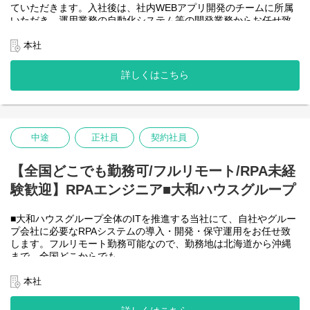
ていただきます。入社後は、社内WEBアプリ開発のチームに所属
＜詳細な業務例／基本的な技術仕様＞
いただき、運用業務の自動化システム等の開発業務からお任せ致
・RPAツールの導入、保守・運用
します。アジャイル開発で進めて頂きます。
業務ヒアリング、要件定義、基本設計、詳細設計、実装、テス
【将来的に】要件定義から設計、運用まで全般を行い、早い段階
本社
ト、リリースまで開発作業を一気通貫で担当していただきます。
で技術スペシャリストとして、技術面からメンバーを引っ張って
導入後はユーザーからの問い合わせ対応や不具合対応、RPA関連
いただく役割を期待しています。
詳しくはこちら
環境の運用・保守までをお任せします。
会社としてDX推進を進める中、AIを使って新たな価値を生む仕
使用ツール：
事、顧客向けシステムサービスの充実を図りたいと考えていま
-UiPath
す！
-VB.NET
-AI-OCR/DX Suite
＜クライアントは大和ハウスグループ全体＞
-MySQL など
中途
正社員
契約社員
大和ハウスグループ480社、グループ従業員数(正社員のみ)48,831
名の
全てに関わるシステムを担っています。
【全国どこでも勤務可/フルリモート/RPA未経
出資は大和ハウス本体になりますが、売上好調かつDX推進の優先
験歓迎】RPAエンジニア■大和ハウスグループ
度が高いため、
投資を惜しむことはありません。
潤沢なリソースのもと、最上流から変革を進めていくことが可能
■大和ハウスグループ全体のITを推進する当社にて、自社やグルー
です。
プ会社に必要なRPAシステムの導入・開発・保守運用をお任せ致
します。フルリモート勤務可能なので、勤務地は北海道から沖縄
＜詳細な業務例／基本的な技術仕様＞
まで、全国どこからでも
・ローコード開発
働いていただけます。入社日以外の出社は基本的にないので、入
ローコード開発プラットフォームを導入し、レガシー化した業務
社後の勤務地は問いません。また、働く時間に制限もなく、月160
本社
基幹システムの改善などに取り組んでいます。
時間の勤務で、午前5時～22時までの間であれば、自由な時間に働
-Outsystems
いていただけます。業務を途中で中断したり、働く時間を調整で