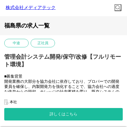
株式会社メディアテック
福島県の求人一覧
中途
正社員
管理会計システム開発/保守/改修【フルリモー
ト環境】
■募集背景
開発業務の大部分を協力会社に依存しており、プロパーでの開発
要員を確保し、内製開発力を強化することで、協力会社への過度
な依存からの脱却、ナレッジの社内蓄積を図り、既存システムの
開発体制を安定させたうえで将来的に社内のSAP開発需要にも対
応できるチームへと成長させていきたい。
本社
■業務内容
大和ハウスグループ全体のITを推進する当社にて、グループ会社
詳しくはこちら
(大和ハウス含)の社内システム開発、改修に携わって頂きます。
具体的には...