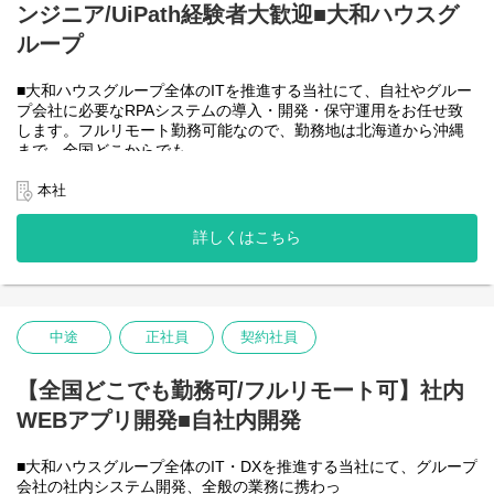
ンジニア/UiPath経験者大歓迎■大和ハウスグ
●AIチーム(４名)●
業務内容
ループ
・Microsoft Copilot を利用したエージェント運用・管理
・生成AIを用いたAIエージェントの設計・開発・改善
■大和ハウスグループ全体のITを推進する当社にて、自社やグルー
・Azureを利用したAIエージェント基盤の構築・連携
プ会社に必要なRPAシステムの導入・開発・保守運用をお任せ致
・AIエージェントの運用支援
します。フルリモート勤務可能なので、勤務地は北海道から沖縄
入社後は研修の後、チーム開発をベースにOJTを行いながら実案
まで、全国どこからでも
件に従事してもらう想定です。
働いていただけます。入社日以外の出社は基本的にないので、入
社後の勤務地は問いません。また、働く時間に制限もなく、月160
本社
＜クライアントは大和ハウスグループ全体＞
時間の勤務で、午前５時～２２時までの間であれば、自由な時間
出資は大和ハウス本体になりますが、売上好調かつDX推進の優先
に働いていただけます。業務を途中で中断したり、働く時間を調
度が高いため、投資を惜しむことはありません。
詳しくはこちら
整できるので、家事、育児、介護などとの両立も可能です。社員
潤沢なリソースのもと、最上流から変革を進めていくことが可能
が仕事をしやすい環境を整えることが一番の生産性向上につなが
です。
ると思っておりますのでフルフレックスです。
中途
正社員
契約社員
＜クライアントは大和ハウスグループ全体＞
大和ハウスグループ480社、グループ従業員数(正社員のみ)48,831
名の
【全国どこでも勤務可/フルリモート可】社内
全てに関わるシステムを担っています。
WEBアプリ開発■自社内開発
出資は大和ハウス本体になりますが、売上好調かつDX推進の優先
度が高いため、投資を惜しむことはありません。
潤沢なリソースのもと、最上流から変革を進めていくことが可能
■大和ハウスグループ全体のIT・DXを推進する当社にて、グループ
です。
会社の社内システム開発、全般の業務に携わっ