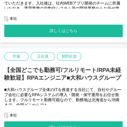
ていただきます。入社後は、社内WEBアプリ開発のチームに所属
＜詳細な業務例／基本的な技術仕様＞
いただき、運用業務の自動化システム等の開発業務からお任せ致
・RPAツールの導入、保守・運用
します。アジャイル開発で進めて頂きます。
業務ヒアリング、要件定義、基本設計、詳細設計、実装、テス
【将来的に】要件定義から設計、運用まで全般を行い、早い段階
本社
ト、リリースまで開発作業を一気通貫で担当していただきます。
で技術スペシャリストとして、技術面からメンバーを引っ張って
導入後はユーザーからの問い合わせ対応や不具合対応、RPA関連
いただく役割を期待しています。
詳しくはこちら
環境の運用・保守までをお任せします。
会社としてDX推進を進める中、AIを使って新たな価値を生む仕
使用ツール：
事、顧客向けシステムサービスの充実を図りたいと考えていま
-UiPath
す！
-VB.NET
-AI-OCR/DX Suite
＜クライアントは大和ハウスグループ全体＞
-MySQL など
中途
正社員
契約社員
大和ハウスグループ480社、グループ従業員数(正社員のみ)48,831
名の
全てに関わるシステムを担っています。
【全国どこでも勤務可/フルリモート/RPA未経
出資は大和ハウス本体になりますが、売上好調かつDX推進の優先
験歓迎】RPAエンジニア■大和ハウスグループ
度が高いため、
投資を惜しむことはありません。
潤沢なリソースのもと、最上流から変革を進めていくことが可能
■大和ハウスグループ全体のITを推進する当社にて、自社やグルー
です。
プ会社に必要なRPAシステムの導入・開発・保守運用をお任せ致
します。フルリモート勤務可能なので、勤務地は北海道から沖縄
＜詳細な業務例／基本的な技術仕様＞
まで、全国どこからでも
・ローコード開発
働いていただけます。入社日以外の出社は基本的にないので、入
ローコード開発プラットフォームを導入し、レガシー化した業務
社後の勤務地は問いません。また、働く時間に制限もなく、月160
本社
基幹システムの改善などに取り組んでいます。
時間の勤務で、午前5時～22時までの間であれば、自由な時間に働
-Outsystems
いていただけます。業務を途中で中断したり、働く時間を調整で