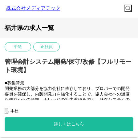
株式会社メディアテック
福井県の求人一覧
中途
正社員
管理会計システム開発/保守/改修【フルリモー
ト環境】
■募集背景
開発業務の大部分を協力会社に依存しており、プロパーでの開発
要員を確保し、内製開発力を強化することで、協力会社への過度
な依存からの脱却、ナレッジの社内蓄積を図り、既存システムの
開発体制を安定させたうえで将来的に社内のSAP開発需要にも対
応できるチームへと成長させていきたい。
本社
■業務内容
大和ハウスグループ全体のITを推進する当社にて、グループ会社
詳しくはこちら
(大和ハウス含)の社内システム開発、改修に携わって頂きます。
具体的には...