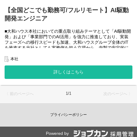
大和ハウスグループ全体のIT・DXを推進する当社にて、自社やグ
ループ会社に必要なRPA(UiPath)の導入・開発を一人一案件担当し
【全国どこでも勤務可/フルリモート】AI駆動
ていただきヒアリングからお任せします。
開発エンジニア
工期は短い物だと１カ月から長い物だと半年くらいの物が多いで
す。
■大和ハウス本社においての重点取り組みテーマとして「AI駆動開
・運用保守チーム(２名)
発」および「事業部門でのAI活用」を強力に推進しており、実装
大和ハウスグループ全体のIT・DXを推進する当社にて、自社やグ
フェーズへの移行スピードも加速、大和ハウスグループ全体のIT
ループ会社に導入したRPA(UiPath)の運用、保守、問い合わせ対応
を推進する当社としても実務側を担う立場から、内製で安定的に
をお任せします。
推進できる体制を構築することを急務としチームの拡大を図って
います。
本社
使用ツール：
なお、フルリモート勤務可能なので、勤務地は北海道から沖縄ま
-UiPath
で、日本全国どこからでも働いていただけます。
詳しくはこちら
-Power Automate
入社日以外の出社は年１～４回程度なので、入社後の勤務地は国
-AI-OCR
内であれば問いません。
-MySQL など
また、働く時間に制限もなく、月160時間の勤務で、午前５時～２
２時までの間であれば、自由な時間に働いていただけます。業務
＜クライアントは大和ハウスグループ全体＞
1/1
〈 前のページへ
次のページへ 〉
を途中で中断したり、働く時間を調整できるので、家事、育児、
大和ハウスグループ480社、グループ従業員数(正社員のみ)48,831
介護などとの両立も可能です。社員が仕事をしやすい環境を整え
名の
ることが一番の生産性向上につながると思っておりますのでフル
全てに関わるシステムを担っています。
フレックスです。
プライバシーポリシー
出資は大和ハウス本体になりますが、売上好調かつDX推進の優先
度が高いため、投資を惜しむことはありません。
●AIチーム(４名)●
潤沢なリソースのもと、最上流から変革を進めていくことが可能
業務内容
です。
Powered by
・SPA（Single Page Application）を中心としたWebアプリケーシ