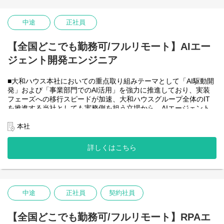
・HTML5 アプリケーション（JavaScript / jQuery / Vue.js）を用い
た管理会計システムのフロントエンド開発・保守
・CAP（Cloud Application Programming Model / Node.js）および
中途
正社員
OData を用いたデータアクセス・バックエンド開発・保守
・Node.js を用いたバックエンド開発・保守
【全国どこでも勤務可/フルリモート】AIエー
・SAP HANA SQL / Calculation View / Procedure によるデータモ
デリング・DB開発
ジェント開発エンジニア
■フルリモート勤務可能なので、勤務地は北海道から沖縄まで、全
国どこからでも働いていただけます。
■大和ハウス本社においての重点取り組みテーマとして「AI駆動開
入社日以外の出社は基本的にないので、入社後の勤務地は問いま
発」および「事業部門でのAI活用」を強力に推進しており、実装
せん。また、働く時間に制限もなく、月160時間の勤務で、午前5
フェーズへの移行スピードが加速、大和ハウスグループ全体のIT
時～22時までの間であれば、自由な時間に働いていただけます。
を推進する当社としても実務側を担う立場から、AIエージェント
業務を途中で中断したり、働く時間を調整できるので、家事、育
開発・運用を内製で安定的に推進できる体制を構築することを急
児、介護などとの両立も可能です。社員が仕事をしやすい環境を
務としチームの拡大を図っています。
本社
整えることが一番の生産性向上につながると思っておりますので
なお、フルリモート勤務可能なので、勤務地は北海道から沖縄ま
フルフレックスです。
で、日本全国どこからでも働いていただけます。
詳しくはこちら
入社日以外の出社は年１～４回程度なので、入社後の勤務地は国
内であれば問いません。
また、働く時間に制限もなく、月160時間の勤務で、午前５時～２
２時までの間であれば、自由な時間に働いていただけます。業務
を途中で中断したり、働く時間を調整できるので、家事、育児、
中途
正社員
契約社員
介護などとの両立も可能です。社員が仕事をしやすい環境を整え
ることが一番の生産性向上につながると思っておりますのでフル
【全国どこでも勤務可/フルリモート】RPAエ
フレックスです。