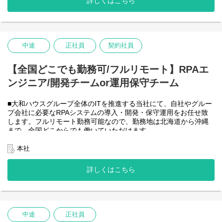
詳しくはこちら
-JavaScript
きるので、家事、育児、介護などとの両立も可能です。社員が仕
事をしやすい環境を整えることが一番の生産性向上につながると
思っておりますのでフルフレックスです。
中途
正社員
契約社員
＜クライアントは大和ハウスグループ全体＞
大和ハウスグループ480社、グループ従業員数(正社員のみ)48,831
名の
【全国どこでも勤務可/フルリモート】RPAエ
全てに関わるシステムを担っています。
ンジニア/開発チームor運用保守チーム
出資は大和ハウス本体になりますが、売上好調かつDX推進の優先
度が高いため、投資を惜しむことはありません。
潤沢なリソースのもと、最上流から変革を進めていくことが可能
■大和ハウスグループ全体のITを推進する当社にて、自社やグルー
です。
プ会社に必要なRPAシステムの導入・開発・保守運用をお任せ致
します。フルリモート勤務可能なので、勤務地は北海道から沖縄
＜詳細な業務例／基本的な技術仕様＞
まで、全国どこからでも働いていただけます。
・RPAツールの導入、保守・運用
入社日以外の出社は基本的にないので、入社後の勤務地は問いま
業務フローのヒアリングからRPAロボットが代替する要件定義、
せん。
本社
シナリオ作成をもとにした開発作業を担当いただきます。導入後
また、働く時間に制限もなく、月160時間の勤務で、午前５時～２
の不具合対応やバージョンアップなど、保守運用までをお任せし
２時までの間であれば、自由な時間に働いていただけます。業務
詳しくはこちら
ます。使用ツールの制約があり、1人で1案件を担当します。
を途中で中断したり、働く時間を調整できるので、家事、育児、
使用ツール：
介護などとの両立も可能です。社員が仕事をしやすい環境を整え
-UiPath
ることが一番の生産性向上につながると思っておりますのでフル
-VB.NET
フレックスです。
-AI-OCR/DX Suite
-MySQL など
中途
正社員
・開発チーム(６名)