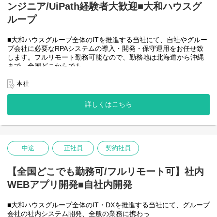
ンジニア/UiPath経験者大歓迎■大和ハウスグ
●AIチーム(４名)●
業務内容
ループ
・Microsoft Copilot を利用したエージェント運用・管理
・生成AIを用いたAIエージェントの設計・開発・改善
■大和ハウスグループ全体のITを推進する当社にて、自社やグルー
・Azureを利用したAIエージェント基盤の構築・連携
プ会社に必要なRPAシステムの導入・開発・保守運用をお任せ致
・AIエージェントの運用支援
します。フルリモート勤務可能なので、勤務地は北海道から沖縄
入社後は研修の後、チーム開発をベースにOJTを行いながら実案
まで、全国どこからでも
件に従事してもらう想定です。
働いていただけます。入社日以外の出社は基本的にないので、入
社後の勤務地は問いません。また、働く時間に制限もなく、月160
本社
＜クライアントは大和ハウスグループ全体＞
時間の勤務で、午前５時～２２時までの間であれば、自由な時間
出資は大和ハウス本体になりますが、売上好調かつDX推進の優先
に働いていただけます。業務を途中で中断したり、働く時間を調
度が高いため、投資を惜しむことはありません。
詳しくはこちら
整できるので、家事、育児、介護などとの両立も可能です。社員
潤沢なリソースのもと、最上流から変革を進めていくことが可能
が仕事をしやすい環境を整えることが一番の生産性向上につなが
です。
ると思っておりますのでフルフレックスです。
中途
正社員
契約社員
＜クライアントは大和ハウスグループ全体＞
大和ハウスグループ480社、グループ従業員数(正社員のみ)48,831
名の
【全国どこでも勤務可/フルリモート可】社内
全てに関わるシステムを担っています。
WEBアプリ開発■自社内開発
出資は大和ハウス本体になりますが、売上好調かつDX推進の優先
度が高いため、投資を惜しむことはありません。
潤沢なリソースのもと、最上流から変革を進めていくことが可能
■大和ハウスグループ全体のIT・DXを推進する当社にて、グループ
です。
会社の社内システム開発、全般の業務に携わっ