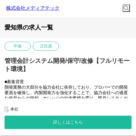
株式会社メディアテック
愛知県の求人一覧
中途
正社員
管理会計システム開発/保守/改修【フルリモー
ト環境】
■募集背景
開発業務の大部分を協力会社に依存しており、プロパーでの開発
要員を確保し、内製開発力を強化することで、協力会社への過度
な依存からの脱却、ナレッジの社内蓄積を図り、既存システムの
開発体制を安定させたうえで将来的に社内のSAP開発需要にも対
応できるチームへと成長させていきたい。
本社
■業務内容
大和ハウスグループ全体のITを推進する当社にて、グループ会社
詳しくはこちら
(大和ハウス含)の社内システム開発、改修に携わって頂きます。
具体的には...