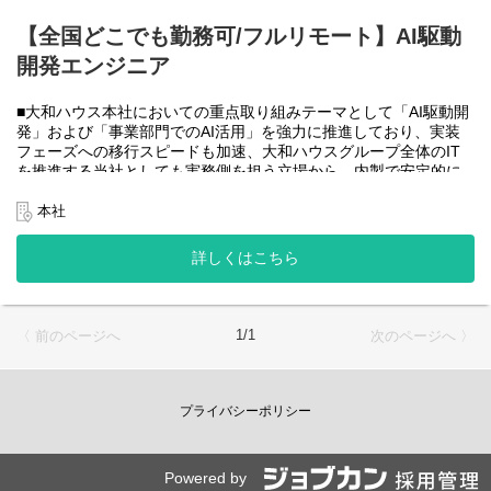
大和ハウスグループ全体のIT・DXを推進する当社にて、自社やグ
ループ会社に必要なRPA(UiPath)の導入・開発を一人一案件担当し
【全国どこでも勤務可/フルリモート】AI駆動
ていただきヒアリングからお任せします。
開発エンジニア
工期は短い物だと１カ月から長い物だと半年くらいの物が多いで
す。
■大和ハウス本社においての重点取り組みテーマとして「AI駆動開
・運用保守チーム(２名)
発」および「事業部門でのAI活用」を強力に推進しており、実装
大和ハウスグループ全体のIT・DXを推進する当社にて、自社やグ
フェーズへの移行スピードも加速、大和ハウスグループ全体のIT
ループ会社に導入したRPA(UiPath)の運用、保守、問い合わせ対応
を推進する当社としても実務側を担う立場から、内製で安定的に
をお任せします。
推進できる体制を構築することを急務としチームの拡大を図って
います。
本社
使用ツール：
なお、フルリモート勤務可能なので、勤務地は北海道から沖縄ま
-UiPath
で、日本全国どこからでも働いていただけます。
詳しくはこちら
-Power Automate
入社日以外の出社は年１～４回程度なので、入社後の勤務地は国
-AI-OCR
内であれば問いません。
-MySQL など
また、働く時間に制限もなく、月160時間の勤務で、午前５時～２
２時までの間であれば、自由な時間に働いていただけます。業務
＜クライアントは大和ハウスグループ全体＞
1/1
〈 前のページへ
次のページへ 〉
を途中で中断したり、働く時間を調整できるので、家事、育児、
大和ハウスグループ480社、グループ従業員数(正社員のみ)48,831
介護などとの両立も可能です。社員が仕事をしやすい環境を整え
名の
ることが一番の生産性向上につながると思っておりますのでフル
全てに関わるシステムを担っています。
フレックスです。
プライバシーポリシー
出資は大和ハウス本体になりますが、売上好調かつDX推進の優先
度が高いため、投資を惜しむことはありません。
●AIチーム(４名)●
潤沢なリソースのもと、最上流から変革を進めていくことが可能
業務内容
です。
Powered by
・SPA（Single Page Application）を中心としたWebアプリケーシ