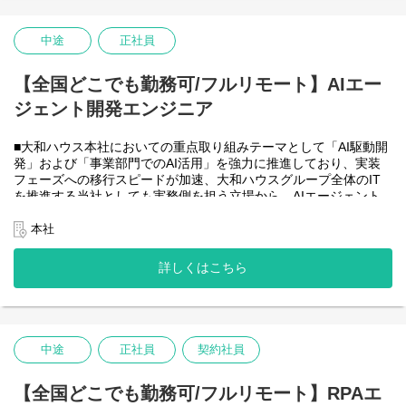
・HTML5 アプリケーション（JavaScript / jQuery / Vue.js）を用い
た管理会計システムのフロントエンド開発・保守
・CAP（Cloud Application Programming Model / Node.js）および
中途
正社員
OData を用いたデータアクセス・バックエンド開発・保守
・Node.js を用いたバックエンド開発・保守
【全国どこでも勤務可/フルリモート】AIエー
・SAP HANA SQL / Calculation View / Procedure によるデータモ
デリング・DB開発
ジェント開発エンジニア
■フルリモート勤務可能なので、勤務地は北海道から沖縄まで、全
国どこからでも働いていただけます。
■大和ハウス本社においての重点取り組みテーマとして「AI駆動開
入社日以外の出社は基本的にないので、入社後の勤務地は問いま
発」および「事業部門でのAI活用」を強力に推進しており、実装
せん。また、働く時間に制限もなく、月160時間の勤務で、午前5
フェーズへの移行スピードが加速、大和ハウスグループ全体のIT
時～22時までの間であれば、自由な時間に働いていただけます。
を推進する当社としても実務側を担う立場から、AIエージェント
業務を途中で中断したり、働く時間を調整できるので、家事、育
開発・運用を内製で安定的に推進できる体制を構築することを急
児、介護などとの両立も可能です。社員が仕事をしやすい環境を
務としチームの拡大を図っています。
本社
整えることが一番の生産性向上につながると思っておりますので
なお、フルリモート勤務可能なので、勤務地は北海道から沖縄ま
フルフレックスです。
で、日本全国どこからでも働いていただけます。
詳しくはこちら
入社日以外の出社は年１～４回程度なので、入社後の勤務地は国
内であれば問いません。
また、働く時間に制限もなく、月160時間の勤務で、午前５時～２
２時までの間であれば、自由な時間に働いていただけます。業務
を途中で中断したり、働く時間を調整できるので、家事、育児、
中途
正社員
契約社員
介護などとの両立も可能です。社員が仕事をしやすい環境を整え
ることが一番の生産性向上につながると思っておりますのでフル
【全国どこでも勤務可/フルリモート】RPAエ
フレックスです。