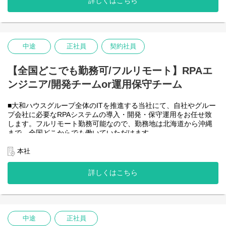
詳しくはこちら
-JavaScript
きるので、家事、育児、介護などとの両立も可能です。社員が仕
事をしやすい環境を整えることが一番の生産性向上につながると
思っておりますのでフルフレックスです。
中途
正社員
契約社員
＜クライアントは大和ハウスグループ全体＞
大和ハウスグループ480社、グループ従業員数(正社員のみ)48,831
名の
【全国どこでも勤務可/フルリモート】RPAエ
全てに関わるシステムを担っています。
ンジニア/開発チームor運用保守チーム
出資は大和ハウス本体になりますが、売上好調かつDX推進の優先
度が高いため、投資を惜しむことはありません。
潤沢なリソースのもと、最上流から変革を進めていくことが可能
■大和ハウスグループ全体のITを推進する当社にて、自社やグルー
です。
プ会社に必要なRPAシステムの導入・開発・保守運用をお任せ致
します。フルリモート勤務可能なので、勤務地は北海道から沖縄
＜詳細な業務例／基本的な技術仕様＞
まで、全国どこからでも働いていただけます。
・RPAツールの導入、保守・運用
入社日以外の出社は基本的にないので、入社後の勤務地は問いま
業務フローのヒアリングからRPAロボットが代替する要件定義、
せん。
本社
シナリオ作成をもとにした開発作業を担当いただきます。導入後
また、働く時間に制限もなく、月160時間の勤務で、午前５時～２
の不具合対応やバージョンアップなど、保守運用までをお任せし
２時までの間であれば、自由な時間に働いていただけます。業務
詳しくはこちら
ます。使用ツールの制約があり、1人で1案件を担当します。
を途中で中断したり、働く時間を調整できるので、家事、育児、
使用ツール：
介護などとの両立も可能です。社員が仕事をしやすい環境を整え
-UiPath
ることが一番の生産性向上につながると思っておりますのでフル
-VB.NET
フレックスです。
-AI-OCR/DX Suite
-MySQL など
中途
正社員
・開発チーム(６名)