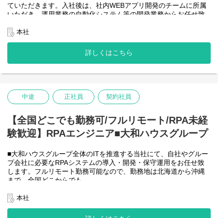
ていただきます。入社後は、社内WEBアプリ開発のチームに所属
＜詳細な業務例／基本的な技術仕様＞
いただき、運用業務の自動化システム等の開発業務からお任せ致
・RPAツールの導入、保守・運用
します。アジャイル開発で進めて頂きます。
業務ヒアリング、要件定義、基本設計、詳細設計、実装、テス
【将来的に】要件定義から設計、運用まで全般を行い、早い段階
本社
ト、リリースまで開発作業を一気通貫で担当していただきます。
で技術スペシャリストとして、技術面からメンバーを引っ張って
導入後はユーザーからの問い合わせ対応や不具合対応、RPA関連
いただく役割を期待しています。
詳しくはこちら
環境の運用・保守までをお任せします。
会社としてDX推進を進める中、AIを使って新たな価値を生む仕
使用ツール：
事、顧客向けシステムサービスの充実を図りたいと考えていま
-UiPath
す！
-VB.NET
-AI-OCR/DX Suite
＜クライアントは大和ハウスグループ全体＞
-MySQL など
中途
正社員
契約社員
大和ハウスグループ480社、グループ従業員数(正社員のみ)48,831
名の
全てに関わるシステムを担っています。
【全国どこでも勤務可/フルリモート/RPA未経
出資は大和ハウス本体になりますが、売上好調かつDX推進の優先
験歓迎】RPAエンジニア■大和ハウスグループ
度が高いため、
投資を惜しむことはありません。
潤沢なリソースのもと、最上流から変革を進めていくことが可能
■大和ハウスグループ全体のITを推進する当社にて、自社やグルー
です。
プ会社に必要なRPAシステムの導入・開発・保守運用をお任せ致
します。フルリモート勤務可能なので、勤務地は北海道から沖縄
＜詳細な業務例／基本的な技術仕様＞
まで、全国どこからでも
・ローコード開発
働いていただけます。入社日以外の出社は基本的にないので、入
ローコード開発プラットフォームを導入し、レガシー化した業務
社後の勤務地は問いません。また、働く時間に制限もなく、月160
本社
基幹システムの改善などに取り組んでいます。
時間の勤務で、午前5時～22時までの間であれば、自由な時間に働
-Outsystems
いていただけます。業務を途中で中断したり、働く時間を調整で