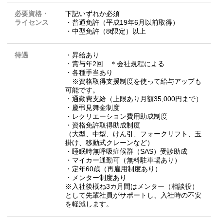
必要資格・
下記いずれか必須
ライセンス
・普通免許（平成19年6月以前取得）
・中型免許（8t限定）以上
待遇
・昇給あり
・賞与年2回 ＊会社規程による
・各種手当あり
※資格取得支援制度を使って給与アップも
可能です。
・通勤費支給（上限あり月額35,000円まで）
・慶弔見舞金制度
・レクリエーション費用助成制度
・資格免許取得助成制度
（大型、中型、けん引、フォークリフト、玉
掛け、移動式クレーンなど）
・睡眠時無呼吸症候群（SAS）受診助成
・マイカー通勤可（無料駐車場あり）
・定年60歳（再雇用制度あり）
・メンター制度あり
※入社後概ね3カ月間はメンター（相談役）
として先輩社員がサポートし、入社時の不安
を軽減します。