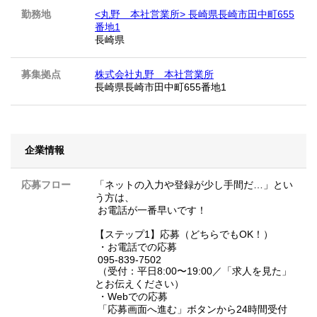
勤務地
<丸野 本社営業所> 長崎県長崎市田中町655
番地1
長崎県
募集拠点
株式会社丸野 本社営業所
長崎県長崎市田中町655番地1
企業情報
応募フロー
「ネットの入力や登録が少し手間だ…」とい
う方は、
お電話が一番早いです！
【ステップ1】応募（どちらでもOK！）
・お電話での応募
095-839-7502
（受付：平日8:00〜19:00／「求人を見た」
とお伝えください）
・Webでの応募
「応募画面へ進む」ボタンから24時間受付