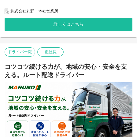
・夜勤で収入をUPさせたい方
・モクモク作業が好きな方
株式会社丸野 本社営業所
*入社時期、調整いたします！
詳しくはこちら
すぐにでもお仕事を始めたい方、在職中で入社時期を相談したい
方、ご家族と相談してじっくり決めたい方…ご遠慮なくお申し付
けください！ベストなタイミングでご面接、ご入社できるよう調
整いたします。
ドライバー職
正社員
*お仕事について気になることがある、より詳細にお話を聞きたい
という方についてはお気軽にお電話いただければと思います。
TEL:095-839-7502
コツコツ続ける力が、地域の安心・安全を支
長与町、時津町、諫早市、大村市などから通勤しているスタッフ
える。ルート配送ドライバー
多数。もちろんマイカー通勤OKです♪