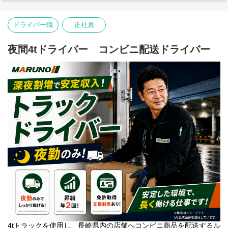
毎日自宅へ帰ることができます。
ドライバー職
正社員
普通免許（平成19年6月以前取得）または準中型免許があれば応募
可能。未経験からドライバーに挑戦したい方をお待ちしていま
す。
夜間4tドライバー コンビニ配送ドライバー
4tトラックを使用し、長崎県内の店舗へコンビニ商品を配送するル