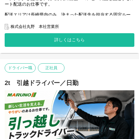
ート配送のお仕事です。
配送エリアは長崎県内のみ。決まった配送先を担当する固定ルー
ト配送のため、仕事の流れや納品方法を覚えやすく、未経験の方
も始めやすい環境です。
株式会社丸野 本社営業所
勤務時間は18:00～3:00。夜間配送のため交通量が少なく、落ち着
詳しくはこちら
いて運転に集中できます。
中型免許（8t限定可）があれば応募可能。未経験からスタートした
社員も多く、資格取得支援制度を活用して大型ドライバーへのス
テップアップも目指せます。
ドライバー職
正社員
夜勤で安定した収入を得たい方、地元で長く働きたい方をお待ち
しています。
2t 引越ドライバー／日勤