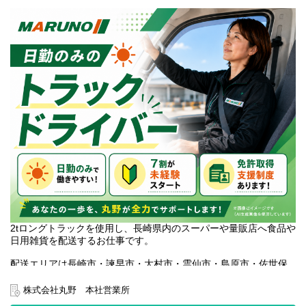
2tロングトラックを使用し、長崎県内のスーパーや量販店へ食品や
日用雑貨を配送するお仕事です。
配送エリアは長崎市・諫早市・大村市・雲仙市・島原市・佐世保
市が中心。担当エリアが決まっているため、配送先や納品方法を
覚えやすく、未経験の方も仕事に慣れやすい環境です。
株式会社丸野 本社営業所