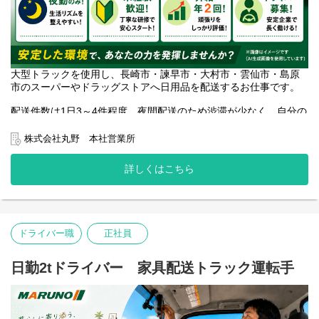
大型トラックを使用し、長崎市・諫早市・大村市・雲仙市・島原
市のスーパーやドラッグストアへ日用品を配送するお仕事です。
配送件数は1日3～4件程度。夜間配送のため渋滞が少なく、自分の
ペースで業務を進めやすい環境です。
株式会社丸野 本社営業所
勤務時間は21:00～6:00。昼間の時間を有効活用したい方や、夜間
帯で安定した収入を目指したい方に向いています。
詳しくはこちら
大型免許があれば応募可能。ブランクがある方もご相談くださ
い。
大型免許を活かして働きたい方、地元で長く働ける環境を探して
ドライバー職
正社員
いる方をお待ちしています。
日勤2tドライバー 家具配送トラック運転手