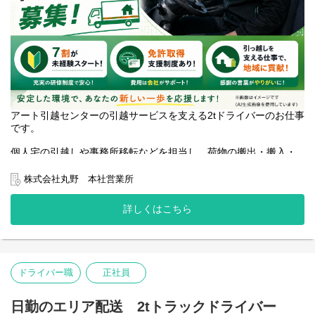
アート引越センターの引越サービスを支える2tドライバーのお仕事
です。
個人宅の引越しや事務所移転などを担当し、荷物の搬出・搬入・
運搬を行います。作業はチームで協力しながら進めるため、未経
験の方も少しずつ仕事を覚えていくことができます。
株式会社丸野 本社営業所
勤務時間は7:30～16:30の日勤帯。長崎県内を中心とした業務のた
詳しくはこちら
め、毎日自宅へ帰ることができます。
準中型免許があれば応募可能。未経験からスタートした社員も多
数活躍しており、資格取得支援制度を活用して中型・大型免許の
取得も目指せます。
ドライバー職
正社員
体を動かす仕事が好きな方、人の新しい生活のスタートを支える
仕事に興味がある方をお待ちしています。
日勤のエリア配送 2tトラックドライバー