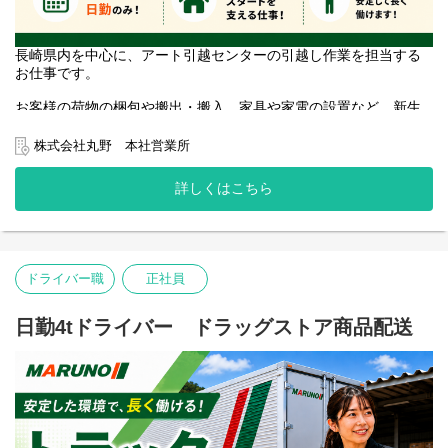
長崎県内を中心に、アート引越センターの引越し作業を担当する
お仕事です。
お客様の荷物の梱包や搬出・搬入、家具や家電の設置など、新生
活のスタートを支える業務を行います。
株式会社丸野 本社営業所
作業は複数名で協力しながら進めるため、一人で仕事を抱え込む
ことはありません。先輩社員と一緒に現場を経験しながら、少し
詳しくはこちら
ずつ仕事を覚えていくことができます。
勤務時間は7:30～16:30の日勤帯。毎日自宅へ帰ることができ、生
活リズムを整えながら働けます。
ドライバー職
正社員
資格取得支援制度を活用して中型・大型免許を取得し、将来的に
ドライバーへステップアップすることも可能です。
日勤4tドライバー ドラッグストア商品配送
未経験から新しい仕事に挑戦したい方をお待ちしています。