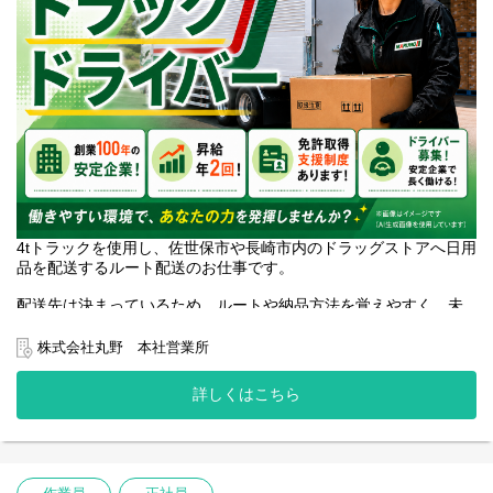
4tトラックを使用し、佐世保市や長崎市内のドラッグストアへ日用
品を配送するルート配送のお仕事です。
配送先は決まっているため、ルートや納品方法を覚えやすく、未
経験の方も仕事に慣れやすい環境です。
株式会社丸野 本社営業所
積み降ろしにはカゴ台車を使用するため、体への負担を抑えなが
ら作業できます。
詳しくはこちら
勤務時間は5:00～14:00。お昼過ぎには仕事を終えられるため、家
族との時間や趣味の時間も確保しやすい働き方です。
中型免許（8t限定可）があれば応募可能。資格取得支援制度を活用