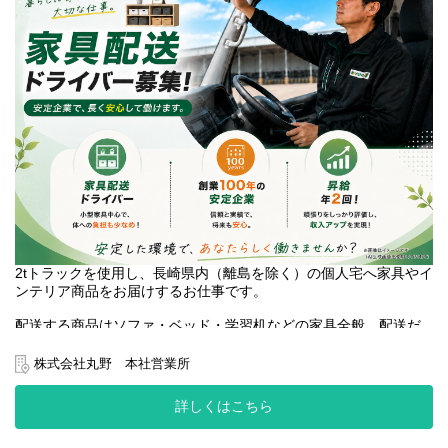
2tトラックを使用し、長崎県内（離島を除く）の個人宅へ家具やイ
ンテリア商品をお届けするお仕事です。
配送する商品はソファ・ベッド・学習机などの家具全般。配送だ
けでなく、お客様宅での設置や組立作業も担当します。
株式会社丸野 本社営業所
配送件数は1日8～12件程度。配送時には積み降ろしや組立をサポ
ートするスタッフが同行するため、協力しながら仕事を進められ
詳しくはこちら
る環境です。
勤務時間は8:00～17:00の日勤帯。火曜日・水曜日の固定休みで、