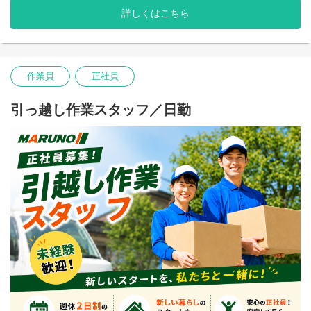
勤務時間は5:00～14:00。午後の時間を有効活用しやすく、生活リ
詳しくはこちら
ズムを整えながら働けます。
配送する商品は食品やティッシュなどの日用雑貨が中心で、多く
の荷物は約5kg程度。準中型免許があれば応募可能です。
作業員
正社員
未経験からドライバーに挑戦したい方、地元で長く働きたい方を
お待ちしています。
引っ越し作業スタッフ／日勤