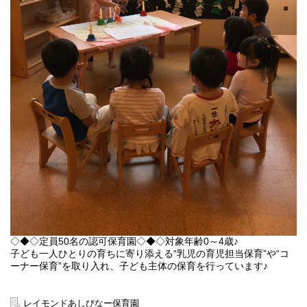
◇◆◇定員50名の認可保育園◇◆◇対象年齢0～4歳♪
子ども一人ひとりの育ちに寄り添える“乳児の育児担当保育”や“コ
ーナー保育”を取り入れ、子ども主体の保育を行っています♪
☆乳児の育児担当保育とは…
１人または少人数の子どもに対し、1人の担当保育士がつき、子ど
レイモンドあしびなー保育園