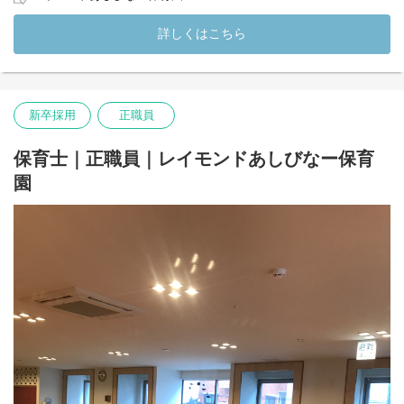
もたちの生活リズムに合わせた保育を行っています！
詳しくはこちら
☆コーナー保育とは…
様々な遊びに応じたコーナーを設置し、子どもたちが主体的に活
動ができる環境づくりを実施しています！
☆業務内容
新卒採用
正職員
・子どもたちの遊びのサポート
・食事の配膳や補助
・SIDSチェック
保育士｜正職員｜レイモンドあしびなー保育
など子どもたちが安全で健やかに過ごせるサポートをお願いしま
園
す◎
☆レイモンドあしびなー保育園
HP（
https://www.lemonkai.or.jp/school/nursary/leimond-ashibina-
hoikuen/
）
(変更の範囲）法人の定める業務