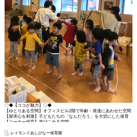
◇◆【ココが魅力】◇◆
【ゆとりある空間】オフィスビル2階で年齢・発達にあわせた空間
【探求心を刺激】子どもたちの「なんだろう」を大切にした保育
【コーナー保育】遊びこめる空間
【理念】大人の都合で押し付ける保育ではなく、「子ども主体」
の保育
レイモンドあしびなー保育園