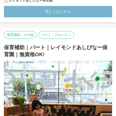
レイモンドあしびなー保育園
もたちの生活リズムに合わせた保育を行っています！
詳しくはこちら
☆コーナー保育とは…
様々な遊びに応じたコーナーを設置し、子どもたちが主体的に活
動ができる環境づくりを実施しています！
☆業務内容
保育補助・その他
パート・アルバイト
・子どもたちの遊びのサポート
・食事の配膳や補助
・SIDSチェック
保育補助｜パート｜レイモンドあしびなー保
など子どもたちが安全で健やかに過ごせるサポートをお願いしま
育園｜無資格OK!
す◎
☆レイモンドあしびなー保育園HP
（
https://www.lemonkai.or.jp/school/nursary/leimond-ashibina-
hoikuen/)
(変更の範囲）法人の定める業務