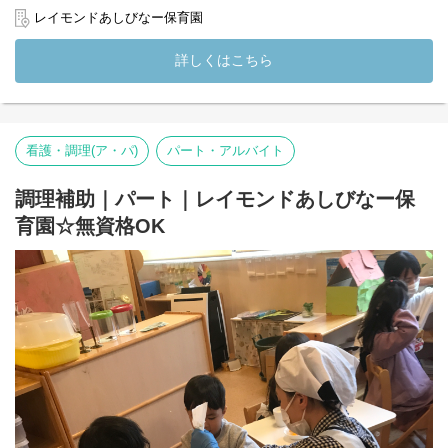
【業務詳細】
レイモンドあしびなー保育園
・食器用意
・食材下処理
詳しくはこちら
・加熱調理
・盛り付け
・片付け・清掃 など
檸檬会では 自園調理 を行っており、できたての温かい食事を提供
看護・調理(ア・パ)
パート・アルバイト
しています
0～5歳児さんに、美味しくて安全なごはんを届けてください◎
調理補助｜パート｜レイモンドあしびなー保
◇◆【求める人物像】◆◇
育園☆無資格OK
・子どもの喜ぶ姿が原動力となる方
・細やかな調理作業を丁寧に進められる方
・大量調理の経験がある方は大歓迎（未経験でもご相談OK）
(変更の範囲）法人の定める業務