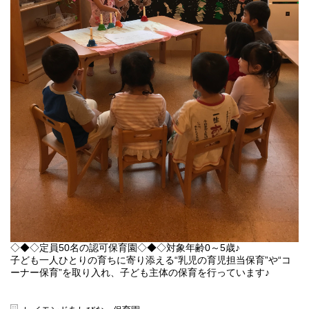
◇◆◇定員50名の認可保育園◇◆◇対象年齢0～5歳♪
子ども一人ひとりの育ちに寄り添える“乳児の育児担当保育”や“コ
ーナー保育”を取り入れ、子ども主体の保育を行っています♪
☆乳児の育児担当保育とは…
１人または少人数の子どもに対し、1人の担当保育士がつき、子ど