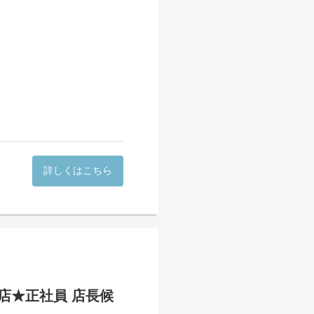
を募集します。
詳しくはこちら
ンスを重視
合える環境です。
ます。
店★正社員 店長候