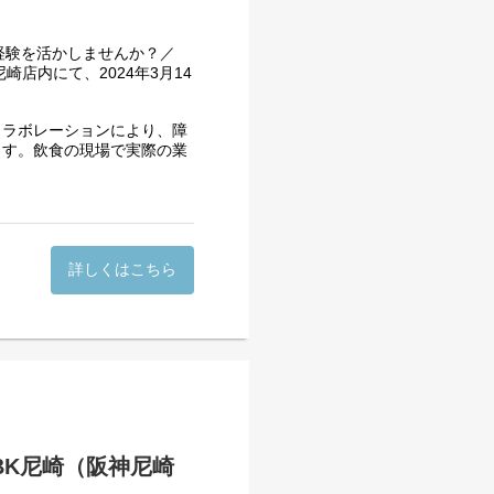
経験を活かしませんか？／
店内にて、2024年3月14
コラボレーションにより、障
ます。飲食の現場で実際の業
けていける、新しい就労支援
で、現場での支援体制をさら
用者の方一人ひとりの個性や
」という達成感や「働くって
詳しくはこちら
らも大切にした職場づくり
BK尼崎（阪神尼崎