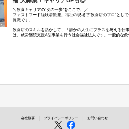
補 大募集！キャリアUPも◎
・支援員への助言、支援方針の共有
・関係機関・ご家族との連携
＼飲食キャリアの“次の一歩”をここで。／
・各種記録・書類作成
ファストフード経験者歓迎。福祉の現場で“飲食店のプロ”とし
長職です。
店舗状況に応じた簡単なレジ対応などの現場サポート
店舗スタッフ・支援員と連携しながら、
飲食店のスキルを活かして、「誰かの人生にプラスを与える仕
「福祉」と「現場」の間をつなぐ存在として活躍していただき
は、就労継続支援A型事業を行う社会福祉法人です。一般的な飲
が“就労支援の現場”となっているのが特徴。
ハンバーガーショップで勤務する利用者さまのイキイキとした
このバーガーキング阪神尼崎店も、まさにその一つ。
がいです。
スタッフには障がいのある方も在籍し、店舗運営に関わるあら
利用者さまが就労を継続し、自立した生活が送れるよう必要な
す。あなたにはその現場を、バーガーキングのクオリティを保
定員は２０名で、店舗職員、スタッフと協力しあいながら働くこ
して運営していただきます。
お話だけでも大歓迎です！どうぞお気軽にご応募ください◎
*:.,.:*インクルーシブな社会の実現に向け、新しい「就労継続支援A型
保育園の運営や障がい者福祉事業などを行う社会福祉法人 檸檬
パンホールディングスにフランチャイズ加盟し、2022年4月2
イタワーウエストにて、檸檬会で初めてとなる『バーガーキング
をオープンし現在続々と展開中！
(変更の範囲）法人の定める業務
会社概要
プライバシーポリシー
お問い合わせ