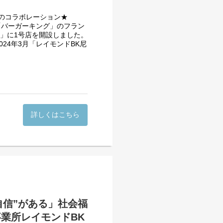
のコラボレーション★
「バーガーキング」のフラン
ー」に1号店を開設しました。
24年3月「レイモンドBK尼
、社会で活躍していくことを
がら、
す。
詳しくはこちら
たします◎
を一緒につくっていきません
自信”がある」社会福
業所レイモンドBK