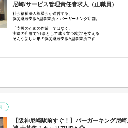
月：12～21時
尼崎/サービス管理責任者求人（正職員）
火：12～21時
水：10～19時
社会福祉法人檸檬会が運営する、
木：お休み
就労継続支援A型事業所 × バーガーキング店舗。
金：9～18時
「支援のための作業」ではなく、
土：9～18時
実際の店舗で“仕事として成り立つ就労”を支える――
日：お休み
そんな新しい形の就労継続支援A型事業所です。
◎職員B
月：12～21時
1号店の運営実績をもとに、
火：9～18時
2店舗目のレイモンドBK尼崎の中心となるサービス管理責任者
水：お休み
木：お休み
■ 事業所・環境について
金：12～21時
・就労継続支援A型事業所（定員20名）
土：12～21時
・勤務地：阪神尼崎駅 徒歩1分
日：11～20時
・利用者さまは、バーガーキング店舗で実際の業務に従事
社会福祉法人が運営し、福祉としての支援体制・コンプライア
（変更の範囲）法人の定める業務
定員20名だからこそ、一人ひとりの特性・変化にしっかり向き
■ お任せする役割
サービス管理責任者として、
員
利用者さまの「働く」を支える中心的な役割を担っていただき
◎主な業務内容
・個別支援計画の作成・見直し・モニタリング
【阪神尼崎駅前すぐ！】バーガーキング尼崎
・利用者さまとの定期面談・日常的な相談対応