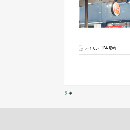
レイモンドBK尼崎
5
件