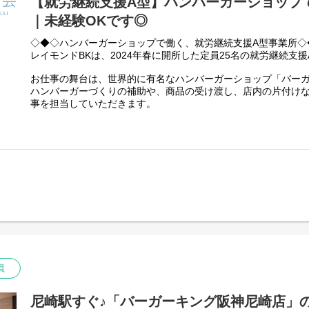
【就労継続支援A型】ハンバーガーショップ
｜未経験OKです◎
◇◆◇ハンバーガーショップで働く、就労継続支援A型事業所◇
レイモンドBKは、2024年春に開所した定員25名の就労継続支
お仕事の舞台は、世界的に有名なハンバーガーショップ「バー
ハンバーガーづくりの補助や、商品の受け渡し、店内の片付け
事を担当していただきます。
「飲食店で働いたことがない」
「接客は少し不安」
「久しぶりのお仕事で心配」
そんな方もご安心ください。
世界基準のわかりやすいマニュアルと、支援員・店舗スタッフ
ることから少しずつスタートできます。はじめは洗い物や後片
ら慣れていき、少しずつ接客や商品づくりにもチャレンジでき
実際の店舗で、一般のお客様と関わりながら働けるため、一般
力」「接客スキル」「チームで協力する力」を身につけること
員
食事補助もあり、バーガーキングならではの雰囲気を感じなが
境です◎
尼崎駅すぐ♪「バーガーキング阪神尼崎店」