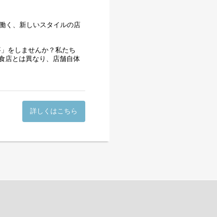
て働く、新しいスタイルの店
事」をしませんか？私たち
ます。
食店とは異なり、店舗自体
表情を見れるのが一番のやり
ゆる業務を日々実践していま
支援をおこないます。
ちつつ、チームを導く店長と
とができます♪
詳しくはこちら
事業所」*:.,.:*
会は、株式会社ビーケージャ
0日に大阪市港区にある大阪ベ
 大阪ベイタワー店』1号店