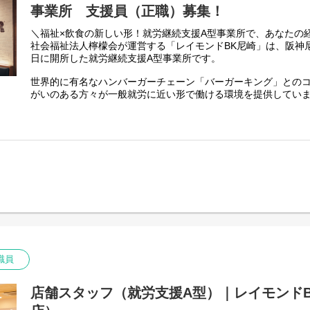
事業所 支援員（正職）募集！
＼福祉×飲食の新しい形！就労継続支援A型事業所で、あなたの
社会福祉法人檸檬会が運営する「レイモンドBK尼崎」は、阪神尼崎
日に開所した就労継続支援A型事業所です。
世界的に有名なハンバーガーチェーン「バーガーキング」との
がいのある方々が一般就労に近い形で働ける環境を提供してい
務に取り組みながら、利用者の方が社会で活躍する力を身につ
の形です。
檸檬会としても福祉と飲食を掛け合わせた取り組みを進める中
に充実させるため、このたび「支援員」を募集しています。利
ペースに寄り添いながら日々の業務をサポートし、「できた！
楽しい」という気持ちを引き出す大切な役割です。
安心して働ける環境と、自分らしく活躍できる未来。そのどち
を、あなたの支援の力で一緒に実現していきませんか？
【職員の1週間のシフト例】
下記はシフト例です。
職員
シフトの中で有給休暇5日以上取得可能です★
◎職員A
月：12～21時
店舗スタッフ（就労支援A型）｜レイモンド
火：12～21時