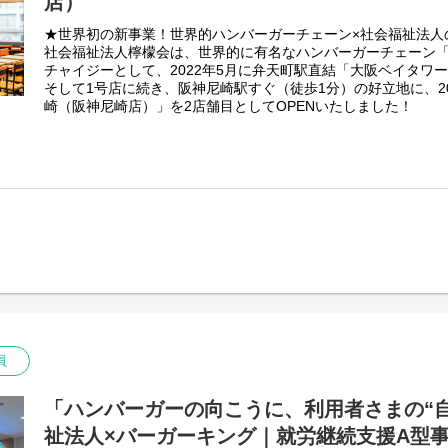
店）
水：10～19時
木：お休み
★世界初の新事業！世界的ハンバーガーチェーン×社会福祉法人
金：9～18時
社会福祉法人檸檬会は、世界的に有名なハンバーガーチェーン
土：9～18時
チャイジーとして、2022年5月に弁天町駅直結「大阪ベイタワ
日：お休み
そして1号店に続き、阪神尼崎駅すぐ（徒歩1分）の好立地に、20
◎職員B
崎（阪神尼崎店）」を2店舗目としてOPENいたしました！
月：12～21時
火：9～18時
当施設は、社会福祉法人が運営する“就労支援型”の飲食店。
水：お休み
店舗運営を通じて、障がいのある方々が「働く力」を身につけ
木：お休み
支える新しい取り組みです。
金：12～21時
飲食業界で培ってきた接客・調理・店舗運営の経験を活かしな
土：12～21時
利用者さんの成長を支える“支援”の視点も身につけられる環境で
日：11～20時
「飲食の仕事を続けながら、福祉のキャリアにも挑戦したい」
「店舗づくりだけでなく、人の成長に関わる仕事がしたい」
(変更の範囲）法人の定める業務
そんな方にぴったりの職場です。
条件面についても、これまでの経験・スキルをしっかり考慮い
社会福祉法人ならではの安定した基盤のもと、新しい飲食の形
か？
員
【職員の1週間のシフト例】
下記はシフト例です。
「ハンバーガーの向こうに、利用者さまの“
シフトの中で有給休暇5日以上取得可能です★
祉法人×バーガーキング｜就労継続支援A型事
◎職員A