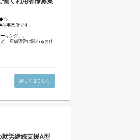
で働く利用者様募集
◆◇
援A型事業所です。
ガーキング」。
など、店舗運営に関わるお仕
詳しくはこちら
のサポートがあるので、でき
付け、簡単な調理補助などか
ます。
就労に向けて必要な「働く
ができます。
ら、楽しく前向きに働ける環
の就労継続支援A型