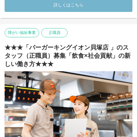
ハンバーガーづくりの補助や、商品の受け渡し、店内の片付けな
詳しくはこちら
ど、店舗運営に関わるお仕事を担当していただきます。
「飲食店で働いたことがない」
「接客は少し不安」
「久しぶりのお仕事で心配」
障がい福祉事業
正職員
そんな方もご安心ください。
世界基準のわかりやすいマニュアルと、支援員・店舗スタッフの
★★★「バーガーキングイオン貝塚店 」のス
サポートがあるので、できることから少しずつスタートできま
タッフ（正職員）募集「飲食×社会貢献」の新
す。はじめは洗い物や後片付け、簡単な調理補助などから慣れて
いき、少しずつ接客や商品づくりにもチャレンジできます。
しい働き方★★★
実際の店舗で、一般のお客様と関わりながら働けるため、一般就
労に向けて必要な「働く力」「接客スキル」「チームで協力する
力」を身につけることができます。
食事補助もあり、バーガーキングならではの雰囲気を感じなが
ら、楽しく前向きに働ける環境です◎