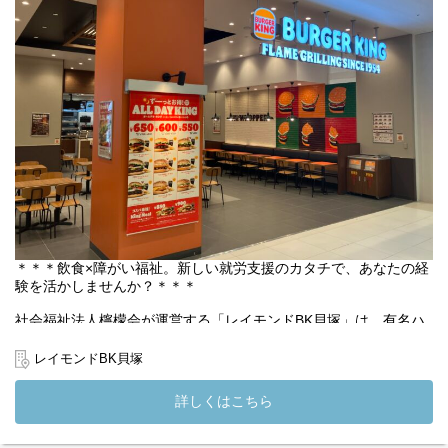
・店舗運営に関わる各種業務
ご経験やスキルに応じて、リーダー業務や店舗運営にも携わって
いただきます。
【職員の1週間のシフト例】
下記はシフト例です。
シフトの中で有給休暇5日以上取得可能です★
◎職員A
月：12～21時
火：12～21時
水：10～19時
木：お休み
金：9～18時
土：9～18時
＊＊＊飲食×障がい福祉。新しい就労支援のカタチで、あなたの経
日：お休み
験を活かしませんか？＊＊＊
◎職員B
月：12～21時
社会福祉法人檸檬会が運営する「レイモンドBK貝塚」は、有名ハ
火：9～18時
ンバーガーチェーンの店舗を活用した就労継続支援A型事業所で
水：お休み
す。
レイモンドBK貝塚
木：お休み
利用者さまは実際の店舗で接客や調理を行い、働く力を身につけ
金：12～21時
ています。あなたには、サービス管理責任者や店長と連携しなが
詳しくはこちら
土：12～21時
ら、利用者さまが安心して働き、成長できるようサポートしてい
日：11～20時
ただきます。