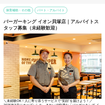
【仕事内容】
※変更の範囲：法人の定める業務
店舗での接客・調理業務を行いながら、利用者さまへの就労支援
保育補助・その他
パート・アルバイト
を担当していただきます。
・利用者さまへの作業指導・声かけ・サポート
・接客・調理など店舗業務
バーガーキング イオン貝塚店｜アルバイトス
・店舗スタッフ、サービス管理責任者との連携
タッフ募集（未経験歓迎）
・利用者さまの成長に合わせた支援や環境づくり
福祉経験を活かしたい方はもちろん、接客・飲食業で培ったコミ
ュニケーション力や育成経験も活かせる仕事です。障がい福祉未
経験の方も、サービス管理責任者をはじめとした先輩職員がしっ
かりサポートしますので、安心してスタートできます。
また、飲食業界では珍しい1店舗あたり正職員5名体制（既存店舗
実績）のため、一人に負担が偏りにくく、チームで協力しながら
支援・店舗運営に取り組める環境です。
見学も随時受け付けています。まずは職場の雰囲気をご覧いただ
き、私たちの「飲食×障がい福祉」という新しい挑戦をぜひ体感し
てください。
【職員の1週間のシフト例】
下記はシフト例です。
シフトの中で有給休暇5日以上取得可能です★
＼未経験OK！人に寄り添うサービスで“笑顔”を届けよう！／
◎職員A
2025年3月にオープンした、きれいで快適な「バーガーキング イ