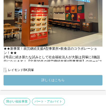
※利用者様としてご応募ご希望の方へ※
就労継続支援A型の利用者様としてのご利用を希望される方は、通
常のアルバイト応募とはご案内が異なります。別途ご案内いたし
ますので、ご応募の際にその旨をお知らせください。
(変更の範囲）法人の定める業務
★★新事業！就労継続支援A型事業所×飲食店のコラボレーショ
ン！★★
2号店に続き新たな試みとして社会福祉法人が大阪は貝塚に3施設
目になります！【定員20名の就労継続支援A型事業所】のサービス
管理責任者を募集いたします◎
レイモンドBK貝塚
ハンバーガーショップで勤務する利用者さま、利用者さまを支え
る支援員と共にご勤務いただきます。雇用契約にもとづく就労が
詳しくはこちら
可能な障がいをお持ちの利用者さまに対して、目標に基づいた個
別支援計画の作成、計画書に基づいた支援とサポート管理を行い
ます。
・事業所の利用者の計画書作成
障がい福祉事業
パート・アルバイト
・相談業務