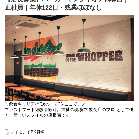
正社員｜年休122日・残業ほぼなし
＼飲食キャリアの“次の一歩”をここで。／
ファストフード経験者歓迎。福祉の現場で“飲食店のプロ”として働
く、新しいスタイルの店長職です。
飲食店のスキルを活かして、「誰かの人生にプラスを与える仕
事」をしませんか？私たちは、就労継続支援A型事業を行う社会福
レイモンドBK貝塚
祉法人です。一般的な飲食店とは異なり、店舗自体が“就労支援の