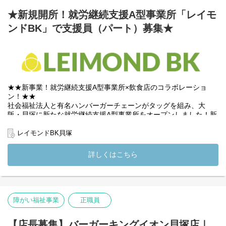
・各種書類の作成
・利用者との面談
★新規開所！就労継続支援A型事業所「レイモ
・その他付随する業務
ンドBK」で支援員（パート）募集★
・店舗の状況に応じてレジ対応など
【専用ソフト導入でサービス管理責任者業務をよりスムーズに】
当事業所では、福祉専用ソフト「ノウビー（knowbe）」を導入し
ています。
個別支援計画の作成や日々の記録がシステム化されており、重複
★★新事業！就労継続支援A型事業所×飲食店のコラボレーショ
入力の手間や計算ミスを徹底排除。
ン！★★
煩雑な事務作業を大幅にカットできるため、支援に比重を置くこ
社会福祉法人と有名ハンバーガーチェーンがタッグを組み、大
とが可能です。
阪・貝塚に新たな就労継続支援A型事業所をオープンしました！新
現場での活気ある運営を楽しみながらも、事務作業はシステムで
しい店舗で、利用者さまの支援を行いながら店舗スタッフとして
スマートに完結。
も活躍いただける生活支援員を募集しています。
レイモンドBK貝塚
メリハリのある働き方で、支援と運営の両面から事業所を支えて
いただける環境です。
ハンバーガーショップで店舗スタッフとしてご勤務いただきなが
詳しくはこちら
ら、勤務する利用者さまを支援するお仕事です◎サービス管理責
(変更の範囲）法人の定める業務
任者、店長と共に利用者さまを支える支援員としてご勤務いただ
きます。
弁天町・尼崎の既存店への見学も大歓迎です！
障がい福祉事業
正職員
新しい施設で、新しい形の支援はじめませんか？
(変更の範囲）法人の定める業務
【店長募集】バーガーキングイオン貝塚店｜