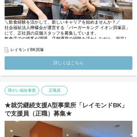
＼飲食経験を活かして、新しいキャリアを始めませんか？／
社会福祉法人檸檬会が運営する「バーガーキング イオン貝塚店」
にて、正社員の店舗スタッフを募集しています。
飲食店での接客や調理、店舗運営の経験を活かしながら、安定し
た環境で長く働ける職場です。
既存店舗では、飲食業界では珍しく1店舗あたり正職員5名体制で
レイモンドBK貝塚
運営しています。一人に業務負担が偏りにくく、困ったときはす
ぐに相談できる環境です。年間休日122日、残業も少なく、仕事と
詳しくはこちら
プライベートを両立しながら働けます。
社会福祉法人が運営する店舗ですので、障がいのあるスタッフへ
の支援は入職後に徐々に学べる環境です。飲食業務をしながら障
がい福祉の経験も積める、新しいお店づくりに携わっていただけ
障がい福祉事業
正職員
ます。
【仕事内容】
★就労継続支援A型事業所「レイモンドBK」
バーガーキング店舗における運営業務全般をお任せします。
で支援員（正職）募集★
・接客、レジ対応
・ハンバーガーやサイドメニューの調理
・店内清掃、衛生管理
・食材・備品の在庫管理、発注
・スタッフの育成、シフト管理