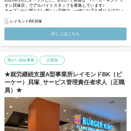
月：12～21時
オン貝塚店」でアルバイトスタッフを募集しています♪
火：12～21時
オープンから間もない新しい店舗で、一緒にお店を盛り上げてい
水：10～19時
きましょう！
木：お休み
レイモンドBK貝塚
金：9～18時
【業務内容】
土：9～18時
バーガーキングでの接客、調理、清掃など、店舗運営全般をお任
詳しくはこちら
日：お休み
せします。
◎職員B
ホールスタッフとしてお客様をお迎えする役割や、キッチンスタ
月：12～21時
ッフとして商品の調理を行う役割など、適性に応じて配属しま
火：9～18時
す。
水：お休み
障がい福祉事業
正職員
木：お休み
この店舗は、社会福祉法人檸檬会が運営する福祉施設でもありま
金：12～21時
す。
土：12～21時
店舗には福祉のプロも在籍しており、飲食のお仕事を通して「人
★就労継続支援A型事業所レイモンドBK（ビ
日：11～20時
を支える」「共に働く」といった福祉の考え方も学ぶことができ
ーケー）貝塚_サービス管理責任者求人（正職
ます。
「福祉に興味があるけれど、まずは身近なところから経験してみ
員）★
（変更の範囲）法人の定める業務
たい」
そんな方にもぴったりの職場です！
未経験の方でもしっかりサポートしますのでご安心ください◎
仲間と一緒に成長できる環境で、新しい一歩を踏み出しません
か？