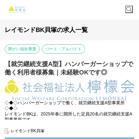
レイモンドBK貝塚の求人一覧
障がい福祉事業
パート・アルバイト
【就労継続支援A型】ハンバーガーショップで
働く利用者様募集｜未経験OKです◎
◇◆◇ハンバーガーショップで働く、就労継続支援A型事業所
◇◆◇
レイモンドBKは、2025年春に開所した定員20名の就労継続支援A
型事業所です。
お仕事の舞台は、世界的に有名なハンバーガーショップ「バーガ
レイモンドBK貝塚
ーキング」。